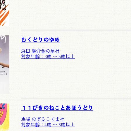
むくどりのゆめ
浜田 廣介
金の星社
対象年齢：3歳 〜 5歳以上
１１ぴきのねことあほうどり
馬場 のぼる
こぐま社
対象年齢：4歳 〜 6歳以上