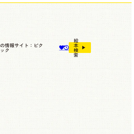
絵
本の情報サイト：ピク
本
ブック
検
索