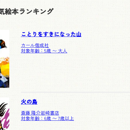
気絵本ランキング
ことりをすきになった山
カール
偕成社
対象年齢：5歳 〜 大人
火の鳥
斎藤 隆介
岩崎書店
対象年齢：6歳 〜 7歳以上