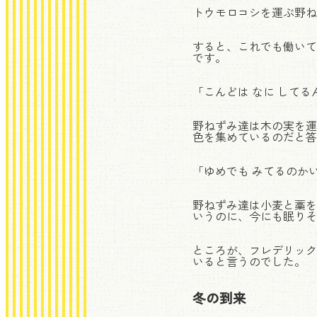
トウモロコシを運ぶ野ね
すると、これでも働いて
です。
「こんどは なに してる
野ねずみ達は木の実を運
色を集めているのだと答
「ゆめでも みてるのかい
野ねずみ達は小麦と藁を
いうのに、今にも眠りそ
ところが、フレデリック
いると言うのでした。
冬の到来