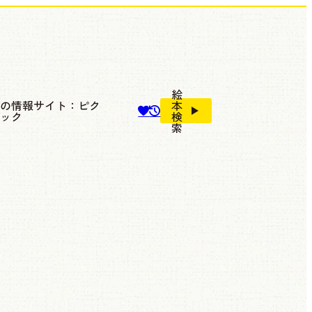
絵
本の情報サイト：ピク
本
ブック
検
索