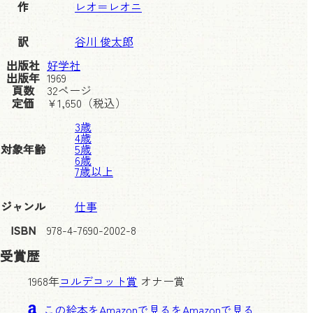
作
レオ＝レオニ
訳
谷川 俊太郎
出版社
好学社
出版年
1969
頁数
32ページ
定価
¥
1,650
（税込）
3歳
4歳
対象年齢
5歳
6歳
7歳以上
ジャンル
仕事
ISBN
978-4-7690-2002-8
受賞歴
1968年
コルデコット賞
オナー賞
この絵本をAmazonで見る