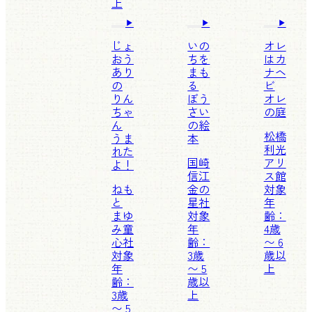
上
じょ
いの
オレ
おう
ちを
はカ
あり
まも
ナヘ
の
る
ビ
りん
ぼう
オレ
ちゃ
さい
の庭
ん
の絵
松橋
うま
本
利光
れた
国崎
アリ
よ！
信江
ス館
ねも
金の
対象
と
星社
年
まゆ
対象
齢：
み
童
年
4歳
心社
齢：
〜 6
対象
3歳
歳以
年
〜 5
上
齢：
歳以
3歳
上
〜 5