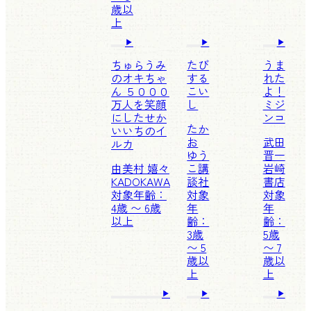
歳以
上
ちゅらうみ
たび
うま
のオキちゃ
する
れた
ん ５０００
こい
よ！
万人を笑顔
し
ミジ
にしたせか
ンコ
たか
いいちのイ
お
武田
ルカ
ゆう
晋一
由美村 嬉々
こ
講
岩崎
KADOKAWA
談社
書店
対象年齢：
対象
対象
4歳 〜 6歳
年
年
以上
齢：
齢：
3歳
5歳
〜 5
〜 7
歳以
歳以
上
上