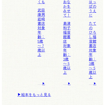
くも
おな
はっ
かを
ぱの
武田
みせ
うえ
康男
て！
に
岩崎
書店
島津
たて
対象
和子
の
年
福音
ひろ
齢：
館書
し
福
5歳
店
音館
〜 7
対象
書店
歳以
年
対象
上
齢：
年
3歳
齢：
〜 5
3歳
歳以
〜 5
上
歳以
上
絵本をもっと見る