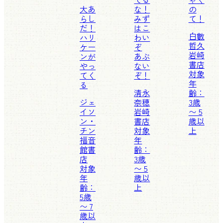
大あ
な！
の
らし
みず
て！
だ！
はこ
白數
ハリ
わい
哲久
ケー
ぞ
岩崎
ンが
あぶ
書店
やっ
ない
対象
てく
ぞ！
年
る
清永
齢：
ジェ
奈穂
3歳
イソ
岩崎
〜 5
ン・
書店
歳以
チン
対象
上
福音
年
館書
齢：
店
3歳
対象
〜 5
年
歳以
齢：
上
5歳
〜 7
歳以