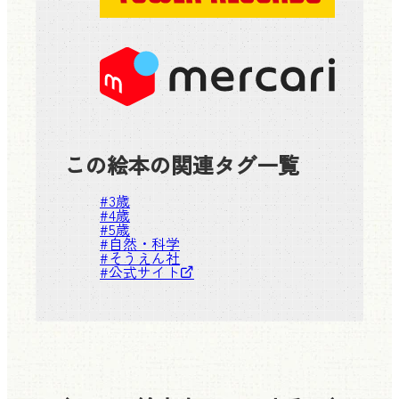
この絵本の関連タグ一覧
#
3歳
#
4歳
#
5歳
#
自然・科学
#
そうえん社
#
公式サイト