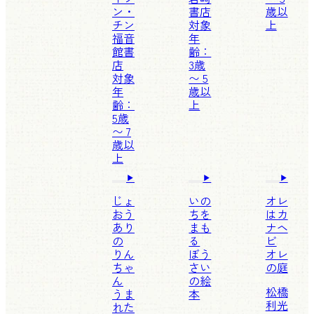
ン・
書店
歳以
チン
対象
上
福音
年
館書
齢：
店
3歳
対象
〜 5
年
歳以
齢：
上
5歳
〜 7
歳以
上
じょ
いの
オレ
おう
ちを
はカ
あり
まも
ナヘ
の
る
ビ
りん
ぼう
オレ
ちゃ
さい
の庭
ん
の絵
松橋
うま
本
利光
れた