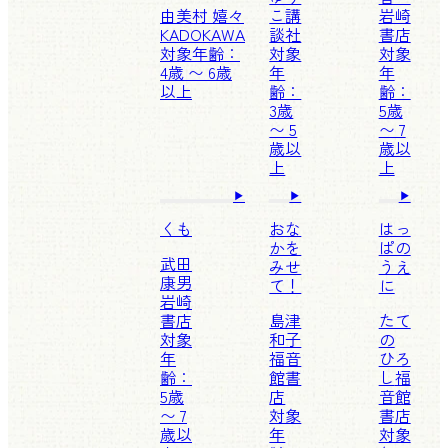
由美村 嬉々
こ
講
岩崎
KADOKAWA
談社
書店
対象年齢：
対象
対象
4歳 〜 6歳
年
年
以上
齢：
齢：
3歳
5歳
〜 5
〜 7
歳以
歳以
上
上
くも
おな
はっ
かを
ぱの
武田
みせ
うえ
康男
て！
に
岩崎
書店
島津
たて
対象
和子
の
年
福音
ひろ
齢：
館書
し
福
5歳
店
音館
〜 7
対象
書店
歳以
年
対象