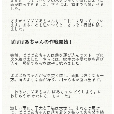
えると、今度はバケツの水をひっくり返したような
雨が降ってきました。さらには、雷までも響かせま
した。
さすがのばばばあちゃんも、これには怒ってしまい
ます。あることを思いつくと、さっそく行動に移し
ました。
ばばばあちゃんの作戦開始！
突然、ばばばあちゃんは薪を運び込んでストーブに
火を着けました。さらには、家中の不要な物を運び
込み、暖炉でも火を燃やし始めました。
ばばばあちゃんが火を焚く間も、雨脚は強くなる一
方。滝のような雨が降り、川から水が溢れ出ます。
「わあい、ばあちゃん ばあちゃん どうしよう。に
わじゅうが かわになっちゃった」
激しい雨に、子犬と子猫は大慌て。それとは反対
に、ばばばあちゃんは落ち着きを払って火を焚き続