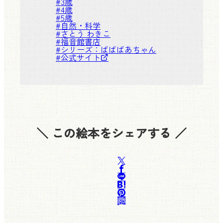
#
3歳
#
4歳
#
5歳
#
自然・科学
#
さとう わきこ
#
福音館書店
#シリーズ：
ばばばあちゃん
#
公式サイト
＼ この絵本をシェアする ／