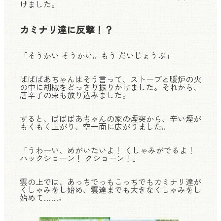
けました。
カミナリ達に反撃！？
「そうかい そうかい。もう だいじょうぶ」
ばばばあちゃんはそう言って、ストーブと暖炉の火
の中に胡椒をどっさり振りかけました。それから、
唐辛子の束も放り込みました。
すると、ばばばあちゃんの家の煙突から、辛い煙が
もくもく上がり、空一面に広がりました。
「うわーい、めがいたいよ！ くしゃみがでるよ！
ハックショーン！ クショーン！」
雲の上では、あっちでっもこっちでもカミナリ達が
くしゃみをし始め、雲達までも大きなくしゃみをし
始めて……。