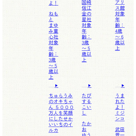
国崎
アリ
よ！
信江
ス館
ねも
金の
対象
と
星社
年
まゆ
対象
齢：
み
童
年
4歳
心社
齢：
〜 6
対象
3歳
歳以
年
〜 5
上
齢：
歳以
3歳
上
〜 5
歳以
上
ちゅらうみ
たび
うま
のオキちゃ
する
れた
ん ５０００
こい
よ！
万人を笑顔
し
ミジ
にしたせか
ンコ
たか
いいちのイ
お
武田
ルカ
ゆう
晋一