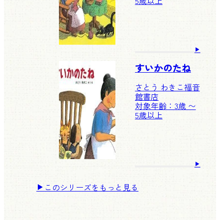
5歳以上
すいかのたね
さとう わきこ
福音
館書店
対象年齢：3歳 〜
5歳以上
このシリーズをもっと見る