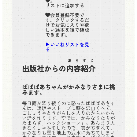
2
リストに追加する
会員登録不要で
す。クリックするだ
けでお気に入りや欲
しい絵本を後で確認
できます。
いいねリストを見
る
あらすじ
出版社からの
内容紹介
ばばばあちゃんがかみなりさまに挑
みます。
毎日雨が降り続くのに怒ったばばばあちゃ
んは、暖炉やストーブに薪を沢山くべて、
こしょうやとうがらしを入りのからいから
い煙を作ります。空では、かみなりたちが
たまらず「ハックショーン」。あんまり大
きなくしゃみをしたので、雲がちぎれて、
かみなりも雲も地上の泥水に落ちてしまい