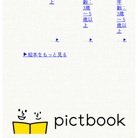
上
齢：
年
3歳
齢：
〜 5
3歳
歳以
〜 5
上
歳以
上
絵本をもっと見る