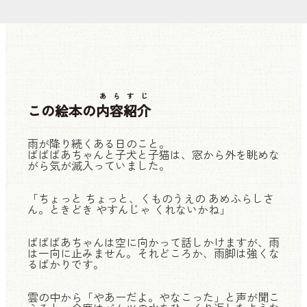
あらすじ
この絵本の
内容紹介
雨が降り続くある日のこと。
ばばばあちゃんと子犬と子猫は、窓から外を眺めな
がら気が滅入っていました。
「ちょっと ちょっと、くものうえの あめふらしさ
ん。ときどき やすんじゃ くれないかね」
ばばばあちゃんは空に向かって話しかけますが、雨
は一向に止みません。それどころか、雨脚は強くな
るばかりです。
雲の中から「やあーだよ。やなこった」と声が聞こ