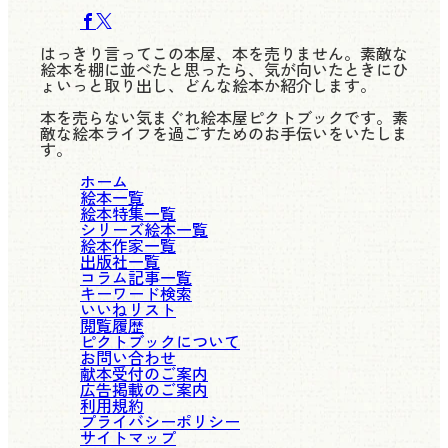
はっきり言ってこの本屋、本を売りません。素敵な
絵本を棚に並べたと思ったら、気が向いたときにひ
ょいっと取り出し、どんな絵本か紹介します。
本を売らない気まぐれ絵本屋ピクトブックです。素
敵な絵本ライフを過ごすためのお手伝いをいたしま
す。
ホーム
絵本一覧
絵本特集一覧
シリーズ絵本一覧
絵本作家一覧
出版社一覧
コラム記事一覧
キーワード検索
いいねリスト
閲覧履歴
ピクトブックについて
お問い合わせ
献本受付のご案内
広告掲載のご案内
利用規約
プライバシーポリシー
サイトマップ