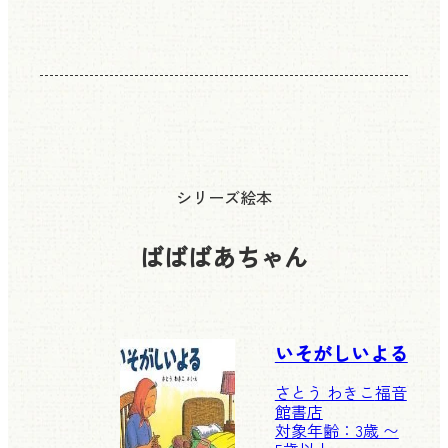
シリーズ絵本
ばばばあちゃん
いそがしいよる
さとう わきこ
福音
館書店
対象年齢：3歳 〜