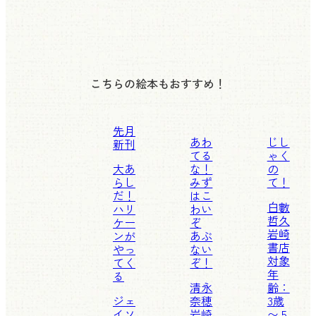
こちらの絵本もおすすめ！
先月
あわ
じし
新刊
てる
ゃく
大あ
な！
の
らし
みず
て！
だ！
はこ
白數
ハリ
わい
哲久
ケー
ぞ
岩崎
ンが
あぶ
書店
やっ
ない
対象
てく
ぞ！
年
る
清永
齢：
ジェ
奈穂
3歳
イソ
岩崎
〜 5