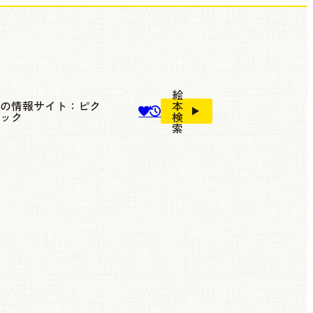
絵
本の情報サイト：ピク
本
ブック
検
索