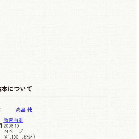
絵本について
絵
高畠 純
社
教育画劇
月
2008.10
24ページ
¥
1,100
（税込）