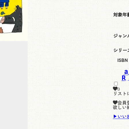
対象年
ジャン
シリー
ISBN
0
リスト
会員
欲しい
いい