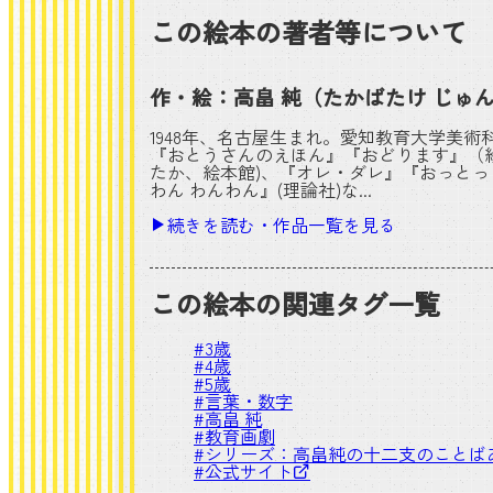
この絵本の著者等について
作・絵：
高畠 純
（たかばたけ じゅ
1948年、名古屋生まれ。愛知教育大学美術
『おとうさんのえほん』『おどります』（
たか、絵本館)、『オレ・ダレ』『おっと
わん わんわん』(理論社)な...
続きを読む・作品一覧を見る
この絵本の関連タグ一覧
#
3歳
#
4歳
#
5歳
#
言葉・数字
#
高畠 純
#
教育画劇
#シリーズ：
高畠純の十二支のことば
#
公式サイト