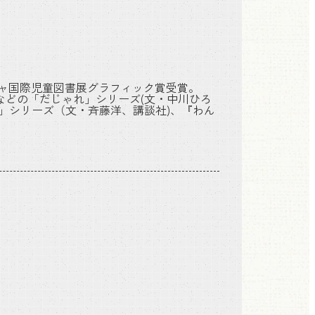
ーニャ国際児童図書展グラフィック賞受賞。
などの「だじゃれ」シリーズ(文・中川ひろ
」シリーズ（文・斉藤洋、講談社)、『わん