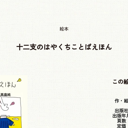
絵本
十二支のはやくちことばえほん
この
作・
出版
出版年
頁数
定価