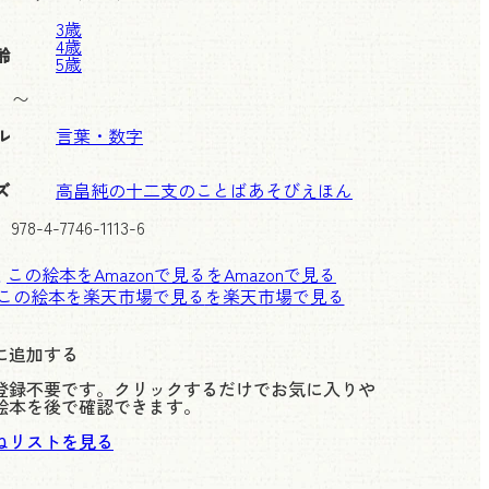
3歳
4歳
齢
5歳
〜
ル
言葉・数字
ズ
高畠純の十二支のことばあそびえほん
978-4-7746-1113-6
この絵本をAmazonで見る
この絵本を楽天市場で見る
に追加する
登録不要です。クリックするだけでお気に入りや
絵本を後で確認できます。
ねリストを見る