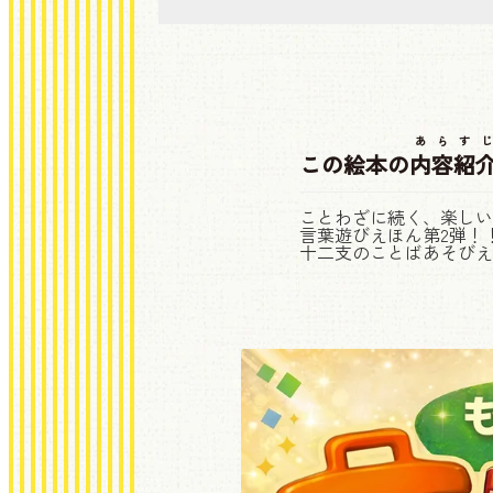
あらすじ
この絵本の
内容紹
ことわざに続く、楽しい
言葉遊びえほん第2弾！
十二支のことばあそびえ