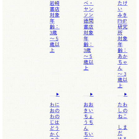
岩崎
ベ・
たけ
書店
ヤン
い
対象
ソン
みき
年
徳間
PHP
齢：
書店
研究
3歳
対象
所
〜 5
年
対象
歳以
齢：
年
上
3歳
齢：
〜 5
あか
歳以
ちゃ
上
ん
〜 3
歳以
上
わに
おお
たわ
おの
きい
しの
わの
ちょ
ねこ
じは
うち
しま
どう
ん
だ
かく
ちい
はる