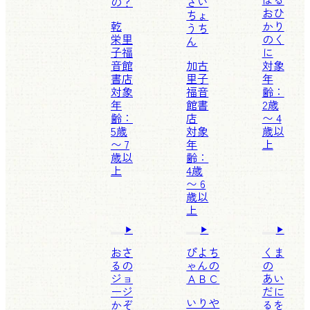
の？
さい
お
ひ
ちょ
乾
かり
うち
栄里
のく
ん
子
福
に
音館
加古
対象
書店
里子
年
対象
福音
齢：
年
館書
2歳
齢：
店
〜 4
5歳
対象
歳以
〜 7
年
上
歳以
齢：
上
4歳
〜 6
歳以
上
おさ
ぴよち
くま
るの
ゃんの
の
ジョ
ＡＢＣ
あい
ージ
だに
いりや
かぞ
るを