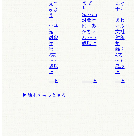
ま さ
えて
ふや
とし
みよ
すと
Gakken
う
対象年
あわ
小学
齢：あ
い
汐
館
かちゃ
文社
対象
ん 〜 3
対象
年
歳以上
年
齢：
齢：
2歳
4歳
〜 4
〜 6
歳以
歳以
上
上
絵本をもっと見る