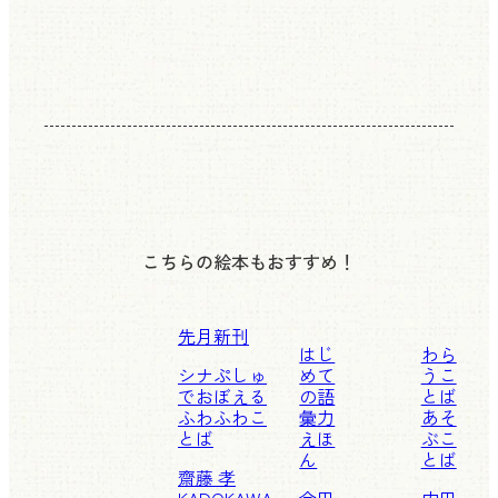
こちらの絵本もおすすめ！
先月新刊
はじ
わら
シナぷしゅ
めて
うこ
でおぼえる
の語
とば
ふわふわこ
彙力
あそ
とば
えほ
ぶこ
ん
とば
齋藤 孝
KADOKAWA
金田
内田