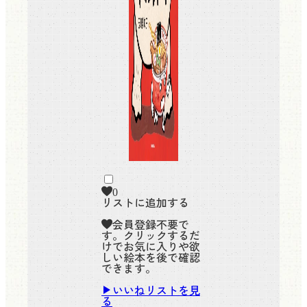
0
リストに追加する
会員登録不要で
す。クリックするだ
けでお気に入りや欲
しい絵本を後で確認
できます。
いいねリストを見
る