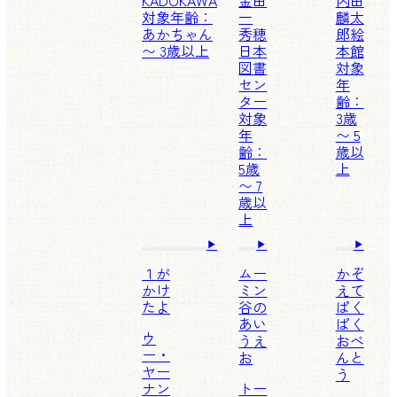
対象年齢：
一
麟太
あかちゃん
秀穂
郎
絵
〜 3歳以上
日本
本館
図書
対象
セン
年
ター
齢：
対象
3歳
年
〜 5
齢：
歳以
5歳
上
〜 7
歳以
上
１が
ムー
かぞ
かけ
ミン
えて
たよ
谷の
ぱく
あい
ぱく
ウ
うえ
おべ
ー・
お
んと
ヤー
う
ナン
トー