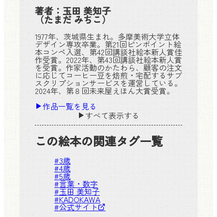
著者：
玉田 美知子
（たまだ みちこ）
1977年、茨城県生まれ。多摩美術大学立体
デザイン専攻卒業。第21回ピンポイント絵
本コンペ入選、第42回講談社絵本新人賞佳
作受賞。2022年、第43回講談社絵本新人賞
を受賞。作家活動のかたわら、顧客の注文
に応じてコーヒー豆を焙煎・宅配するサブ
スクリプションサービスを運営している。
2024年、第８回未来屋えほん大賞受賞。
作品一覧を見る
すべて表示する
この絵本の関連タグ一覧
#
3歳
#
4歳
#
5歳
#
言葉・数字
#
玉田 美知子
#
KADOKAWA
#
公式サイト