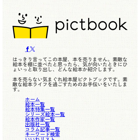
はっきり言ってこの本屋、本を売りません。素敵な
絵本を棚に並べたと思ったら、気が向いたときにひ
ょいっと取り出し、どんな絵本か紹介します。
本を売らない気まぐれ絵本屋ピクトブックです。素
敵な絵本ライフを過ごすためのお手伝いをいたしま
す。
ホーム
絵本一覧
絵本特集一覧
シリーズ絵本一覧
絵本作家一覧
出版社一覧
コラム記事一覧
キーワード検索
いいねリスト