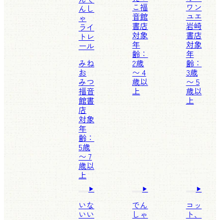
こ
福
ワン
んし
音館
ユエ
ゃ
書店
岩崎
ライ
対象
書店
トレ
年
対象
ール
齢：
年
みね
2歳
齢：
お
〜 4
3歳
みつ
歳以
〜 5
福音
上
歳以
館書
上
店
対象
年
齢：
5歳
〜 7
歳以
上
いな
でん
コッ
いい
しゃ
ト、