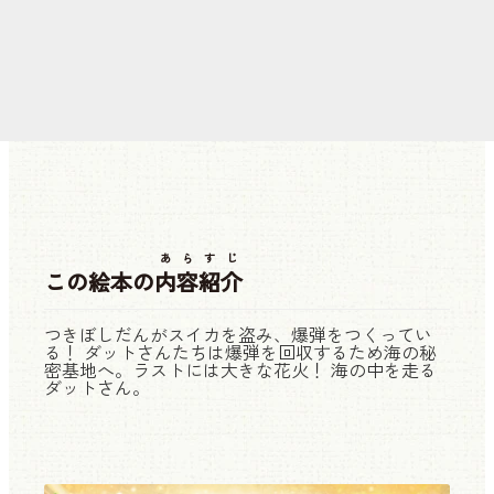
あらすじ
この絵本の
内容紹介
つきぼしだんがスイカを盗み、爆弾をつくってい
る！ ダットさんたちは爆弾を回収するため海の秘
密基地へ。ラストには大きな花火！ 海の中を走る
ダットさん。