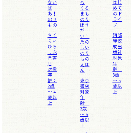
ない
も
はじ
ば
くる
めて
あ！
まも
のド
のり
のり
ライ
もの
ほう
ブ
だ
さく
阿部
い！
らい
結
佼
たの
ひろ
成出
しい
し
永
版社
のり
岡書
対象
もの
店
年
えほ
対象
齢：
ん
年
3歳
齢：
東京
〜 5
2歳
書店
歳以
〜 4
対象
上
歳以
年
上
齢：
3歳
〜 5
歳以
上