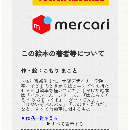
この絵本の著者等について
作・絵：
こもり まこと
1948年京都生まれ。大阪デザイナー学院
卒。子どものときから紙とエンピツを持た
せると自動車を描いていた。手がけた絵本
は「バルンくん」シリーズ、『はたらくく
るま みちをつくる』『ダットさん』、
『はやいぞぶんぶん』『このおとだれだ』
など、すべて自動車に関するもの。
作品一覧を見る
すべて表示する