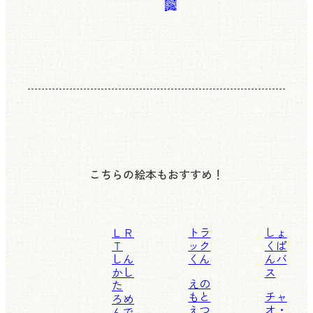
こちらの絵本もおすすめ！
ＬＲ
トラ
しょ
Ｔ
ック
くぱ
しん
くん
んバ
かし
ス
えの
た
もと
チャ
ろめ
えつ
オ・
んで