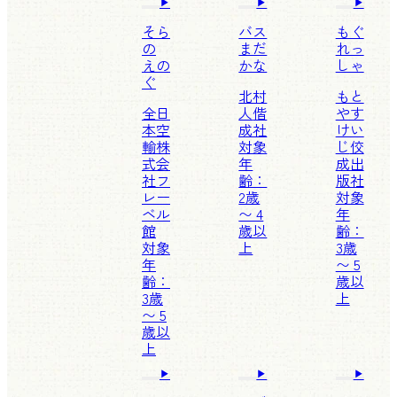
そら
バス
もぐ
の
まだ
れっ
えの
かな
しゃ
ぐ
北村
もと
全日
人
偕
やす
本空
成社
けい
輸株
対象
じ
佼
式会
年
成出
社
フ
齢：
版社
レー
2歳
対象
ベル
〜 4
年
館
歳以
齢：
対象
上
3歳
年
〜 5
齢：
歳以
3歳
上
〜 5
歳以
上