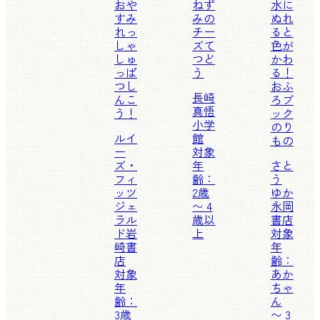
おや
ねず
水に
すみ
みの
ぬれ
れっ
チー
ると
しゃ
ズて
色が
しゅ
つど
かわ
っぱ
う
る！
つし
おふ
長崎
んこ
ろブ
真悟
う！
ック
小学
のり
ルイ
館
もの
ー
対象
ズ・
年
さと
フィ
齢：
う
ッツ
2歳
ゆか
ジェ
〜 4
永岡
ラル
歳以
書店
ド
岩
上
対象
崎書
年
店
齢：
対象
あか
年
ちゃ
齢：
ん
3歳
〜 3