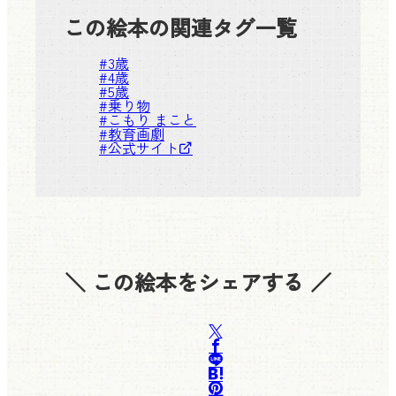
この絵本の関連タグ一覧
#
3歳
#
4歳
#
5歳
#
乗り物
#
こもり まこと
#
教育画劇
#
公式サイト
＼ この絵本をシェアする ／