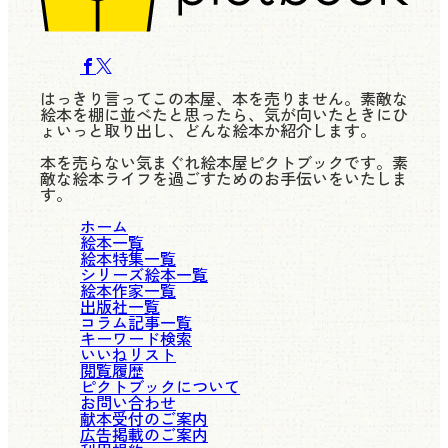
はっきり言ってこの本屋、本を売りません。素敵な
絵本を棚に並べたと思ったら、気が向いたときにひ
ょいっと取り出し、どんな絵本か紹介します。
本を売らない気まぐれ絵本屋ピクトブックです。素
敵な絵本ライフを過ごすためのお手伝いをいたしま
す。
ホーム
絵本一覧
絵本特集一覧
シリーズ絵本一覧
絵本作家一覧
出版社一覧
コラム記事一覧
キーワード検索
いいねリスト
閲覧履歴
ピクトブックについて
お問い合わせ
献本受付のご案内
広告掲載のご案内