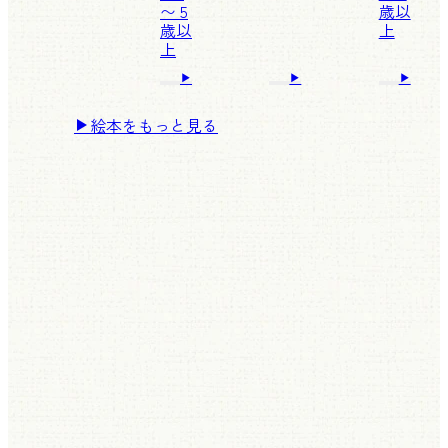
〜 5
歳以
歳以
上
上
絵本をもっと見る