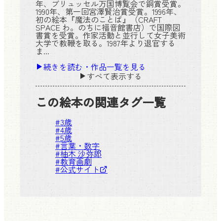
年、ブリュッセル万国博覧会で銅賞受賞。
1990年、第一回宮澤賢治賞受賞。1996年、
初の絵本『魔法のことば』（CRAFT
SPACE わ。のちに福音館書店）で国際図
書賞を受賞。作家活動と並行して女子美術
大学で教鞭を取る。1987年より退官する
ま...
続きを読む・作品一覧を見る
すべて表示する
この絵本の関連タグ一覧
#
3歳
#
4歳
#
5歳
#
言葉・数字
#
柚木 沙弥郎
#
教育画劇
#
公式サイト