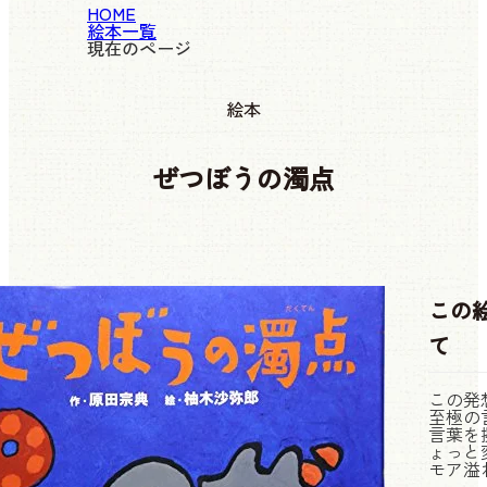
HOME
絵本一覧
現在のページ
絵本
ぜつぼうの濁点
この
て
この発
至極の
言葉を
ょっと
モア溢