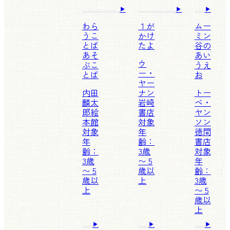
わら
１が
ムー
うこ
かけ
ミン
とば
たよ
谷の
あそ
あい
ウ
ぶこ
うえ
ー・
とば
お
ヤー
内田
ナン
トー
麟太
岩崎
ベ・
郎
絵
書店
ヤン
本館
対象
ソン
対象
年
徳間
年
齢：
書店
齢：
3歳
対象
3歳
〜 5
年
〜 5
歳以
齢：
歳以
上
3歳
上
〜 5
歳以
上