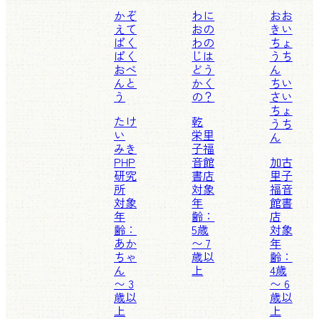
かぞ
わに
おお
えて
おの
きい
ぱく
わの
ちょ
ぱく
じは
うち
おべ
どう
ん
んと
かく
ちい
う
の？
さい
ちょ
たけ
乾
うち
い
栄里
ん
みき
子
福
PHP
音館
加古
研究
書店
里子
所
対象
福音
対象
年
館書
年
齢：
店
齢：
5歳
対象
あか
〜 7
年
ちゃ
歳以
齢：
ん
上
4歳
〜 3
〜 6
歳以
歳以
上
上