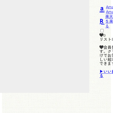
Am
楽
0
リスト
会員
す。ク
けでお
しい絵
できま
いい
る