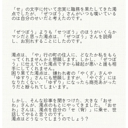
「せ」の文字に付いて忠実に職務を果たしてきた濁
点でしたが、「ぜつぼう」さんがいつも嘆いている
のは自分のせいだと考えたのです。
「ぜつぼう」よりも「せつぼう」のほうがいくらか
マシだと思った濁点は、「ぜつぼう」さんを説得
し、お別れすることにしたのです。
濁点は、「や」行の町の住人に、どなたか私をもら
ってくれませんかと懇願します。しかし、「ぜつぼ
う」に仕えていた濁点ですから縁起が悪いと誰も相
手にしてくれません。
困り果てた濁点は、嫌われ者の「やくざ」さんや
「ゆすり」さんにも懇願しますが、「やぐざ」には
なりたくない、「ゆずり」になったら商売あがった
りだと断られてしまいます。
しかし、そんな珍事を聞きつけた、大きな「おせ
わ」さんが、濁点のもとにやってきました。「おせ
わ」さんは、濁点を自分の「せ（背）」に乗せ、世
話してやると言うのです。
濁点はどうなってしまうのでしょう？