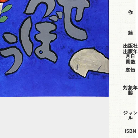
作
絵
出版社
出版年
月日
頁数
定価
対象年
齢
ジャン
ル
ISBN