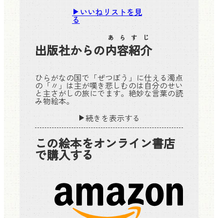
いいねリストを見
る
あらすじ
出版社からの
内容紹介
ひらがなの国で「ぜつぼう」に仕える濁点
の「〃」は主が嘆き悲しむのは自分のせい
と主さがしの旅にでます。絶妙な言葉の読
み物絵本。
続きを表示する
この絵本をオンライン書店
で購入する