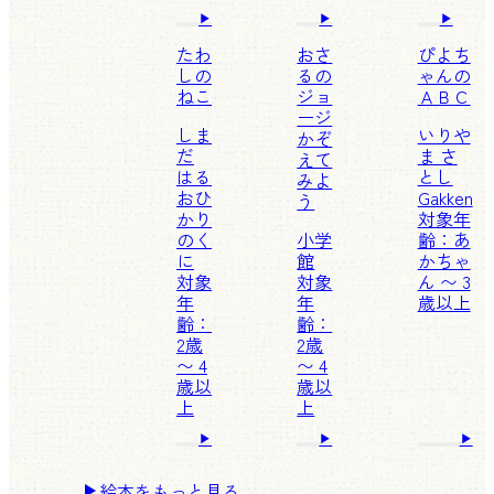
たわ
おさ
ぴよち
しの
るの
ゃんの
ねこ
ジョ
ＡＢＣ
ージ
しま
いりや
かぞ
だ
ま さ
えて
はる
とし
みよ
お
ひ
Gakken
う
かり
対象年
のく
小学
齢：あ
に
館
かちゃ
対象
対象
ん 〜 3
年
年
歳以上
齢：
齢：
2歳
2歳
〜 4
〜 4
歳以
歳以
上
上
絵本をもっと見る