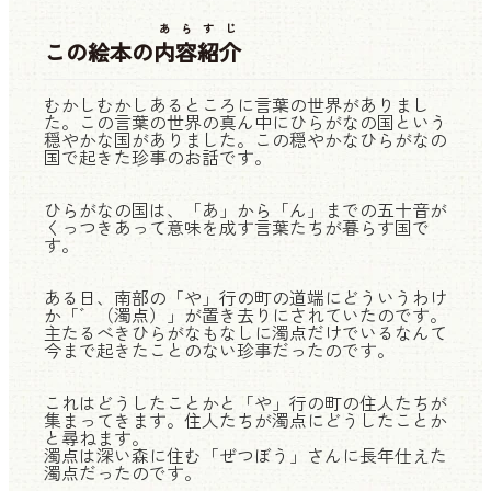
あらすじ
この絵本の
内容紹介
むかしむかしあるところに言葉の世界がありまし
た。この言葉の世界の真ん中にひらがなの国という
穏やかな国がありました。この穏やかなひらがなの
国で起きた珍事のお話です。
ひらがなの国は、「あ」から「ん」までの五十音が
くっつきあって意味を成す言葉たちが暮らす国で
す。
ある日、南部の「や」行の町の道端にどういうわけ
か「゛（濁点）」が置き去りにされていたのです。
主たるべきひらがなもなしに濁点だけでいるなんて
今まで起きたことのない珍事だったのです。
これはどうしたことかと「や」行の町の住人たちが
集まってきます。住人たちが濁点にどうしたことか
と尋ねます。
濁点は深い森に住む「ぜつぼう」さんに長年仕えた
濁点だったのです。