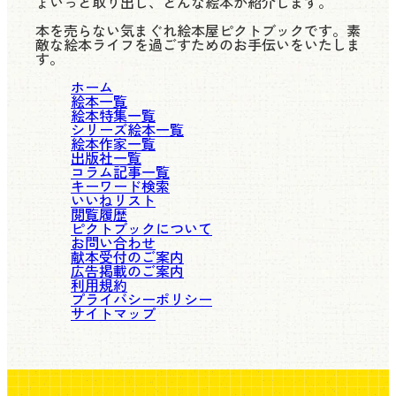
ょいっと取り出し、どんな絵本か紹介します。
本を売らない気まぐれ絵本屋ピクトブックです。素
敵な絵本ライフを過ごすためのお手伝いをいたしま
す。
ホーム
絵本一覧
絵本特集一覧
シリーズ絵本一覧
絵本作家一覧
出版社一覧
コラム記事一覧
キーワード検索
いいねリスト
閲覧履歴
ピクトブックについて
お問い合わせ
献本受付のご案内
広告掲載のご案内
利用規約
プライバシーポリシー
サイトマップ