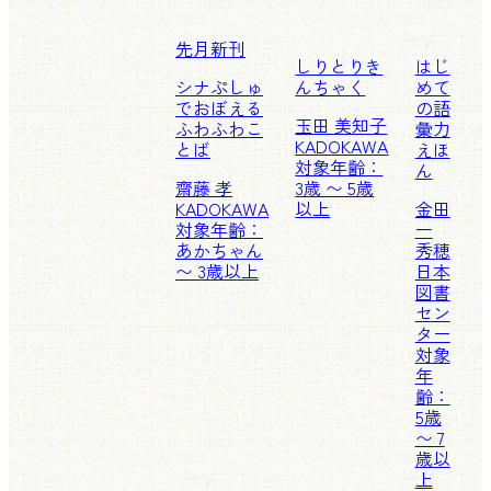
先月新刊
しりとりき
はじ
シナぷしゅ
んちゃく
めて
でおぼえる
の語
玉田 美知子
ふわふわこ
彙力
KADOKAWA
とば
えほ
対象年齢：
ん
齋藤 孝
3歳 〜 5歳
KADOKAWA
以上
金田
対象年齢：
一
あかちゃん
秀穂
〜 3歳以上
日本
図書
セン
ター
対象
年
齢：
5歳
〜 7
歳以
上