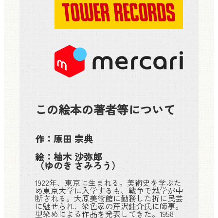
この絵本の著者等について
作：
原田 宗典
絵：
柚木 沙弥郎
（ゆのき さみろう）
1922年、東京に生まれる。美術史を学ぶた
め東京大学に入学するも、戦争で勉学が中
断される。大原美術館に勤務した折に民芸
に魅せられ、染色家の芹沢銈介氏に師事。
型染めによる作品を発表してきた。1958