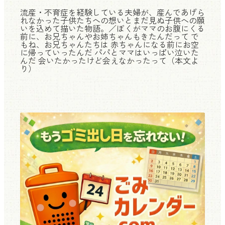
流産・不育症を経験している夫婦が、産んであげら
れなかった子供たちへの想いとまだ見ぬ子供への願
いを込めて描いた物語。／ぼくがママのお腹にくる
前に、お兄ちゃんやお姉ちゃんもきたんだって で
もね、お兄ちゃんたちは 赤ちゃんになる前にお空
に帰っていったんだ パパとママはいっぱい泣いた
んだ 会いたかったけど会えなかったって（本文よ
り）