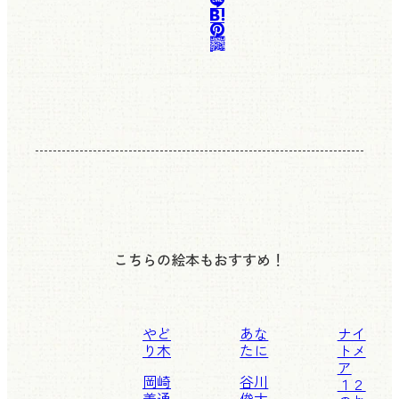
こちらの絵本もおすすめ！
やど
あな
ナイ
り木
たに
トメ
ア
岡崎
谷川
１２
善通
俊太