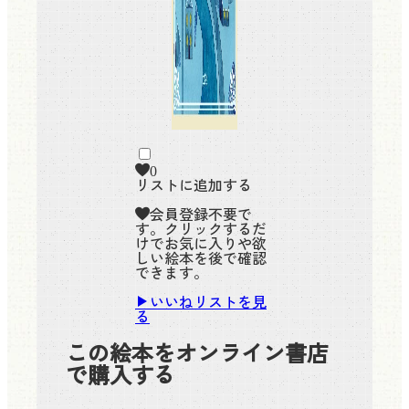
0
リストに追加する
会員登録不要で
す。クリックするだ
けでお気に入りや欲
しい絵本を後で確認
できます。
いいねリストを見
る
この絵本をオンライン書店
で購入する