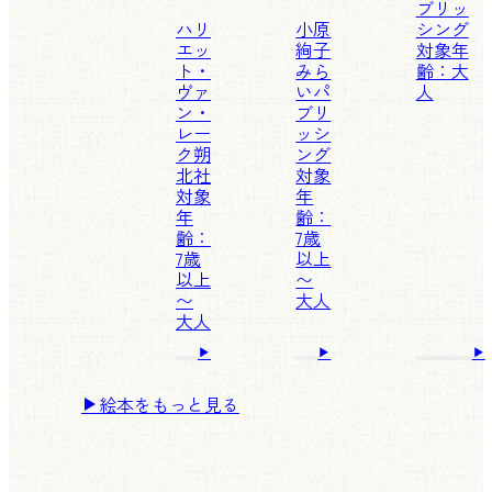
ブリッ
ハリ
小原
シング
エッ
絢子
対象年
ト・
みら
齢：大
ヴァ
いパ
人
ン・
ブリ
レー
ッシ
ク
朔
ング
北社
対象
対象
年
年
齢：
齢：
7歳
7歳
以上
以上
〜
〜
大人
大人
絵本をもっと見る