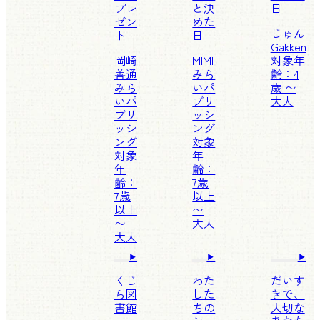
プレ
と決
日
ゼン
めた
じゅん
ト
日
Gakken
岡崎
MIMI
対象年
善通
みら
齢：4
みら
いパ
歳 〜
いパ
ブリ
大人
ブリ
ッシ
ッシ
ング
ング
対象
対象
年
年
齢：
齢：
7歳
7歳
以上
以上
〜
〜
大人
大人
くじ
わた
だいす
ら図
した
きで、
書館
ちの
大切な