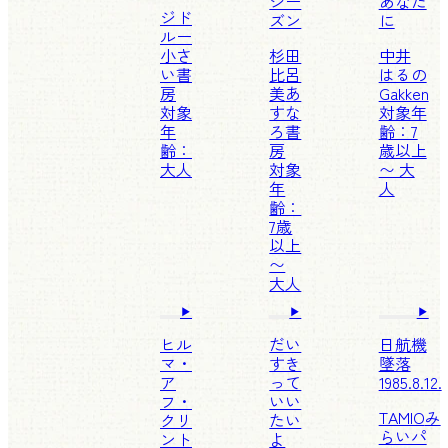
シー
あなた
ジド
ズン
に
ルー
小さ
杉田
中井
い書
比呂
はるの
房
美
あ
Gakken
対象
すな
対象年
年
ろ書
齢：7
齢：
房
歳以上
大人
対象
〜 大
年
人
齢：
7歳
以上
〜
大人
ヒル
だい
日航機
マ・
すき
墜落
ア
って
1985.8.12.
フ・
いい
TAMIO
み
クリ
たい
らいパ
ント
よ