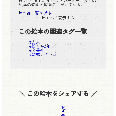
1977年生まれ。イラストレーター。多くの
絵本の装画・挿画を手がけている。
作品一覧を見る
すべて表示する
この絵本の関連タグ一覧
#
大人
#
鈴木 康治
#
文芸社
#
公式サイト
＼ この絵本をシェアする ／