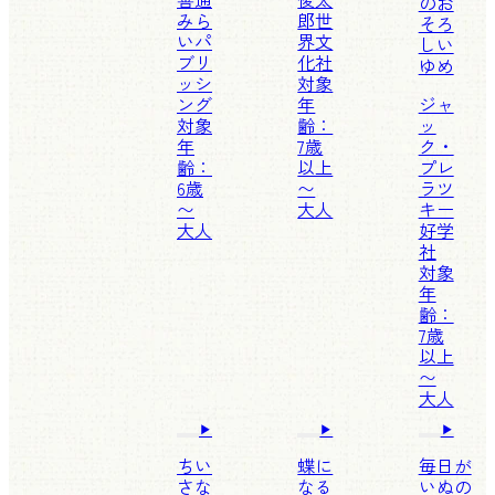
のお
みら
郎
世
そろ
いパ
界文
しい
ブリ
化社
ゆめ
ッシ
対象
ング
年
ジャ
対象
齢：
ッ
年
7歳
ク・
齢：
以上
プレ
6歳
〜
ラツ
〜
大人
キー
大人
好学
社
対象
年
齢：
7歳
以上
〜
大人
ちい
蝶に
毎日が
さな
なる
いぬの