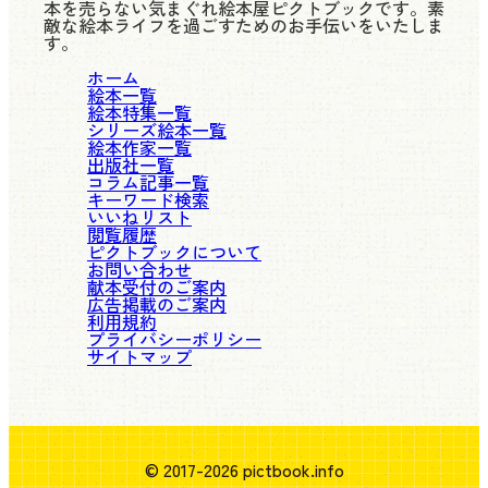
本を売らない気まぐれ絵本屋ピクトブックです。素
敵な絵本ライフを過ごすためのお手伝いをいたしま
す。
ホーム
絵本一覧
絵本特集一覧
シリーズ絵本一覧
絵本作家一覧
出版社一覧
コラム記事一覧
キーワード検索
いいねリスト
閲覧履歴
ピクトブックについて
お問い合わせ
献本受付のご案内
広告掲載のご案内
利用規約
プライバシーポリシー
サイトマップ
© 2017-2026 pictbook.info