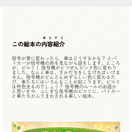
あらすじ
この絵本の
内容紹介
信号が青に変わったら、車はどうするかな？ とパ
トカーが信号機の色を見ながら話をします。ところ
が、ピコリ！ 信号機がとつぜんピンク色に変わり
ました。なんと車は、さかだちをしなければいけま
せん。信号機がどんどんめずらしい色に変わるた
び、車たちにはいろんなことが起こります。ピコリ
は何色光るのでしょう？ 信号機のルールのお話か
と思いきや、ふしぎな信号機のピコリに、パトカー
と車たちがふりまわされる楽しい絵本。