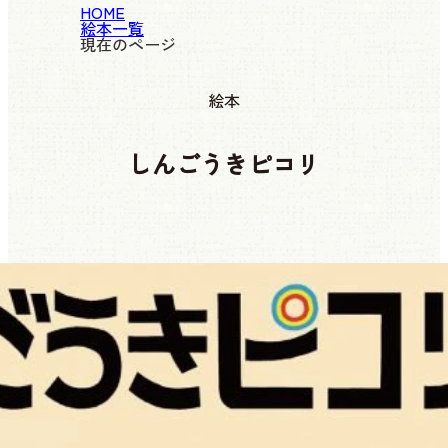
HOME
絵本一覧
現在のページ
絵本
しんごうきピコリ