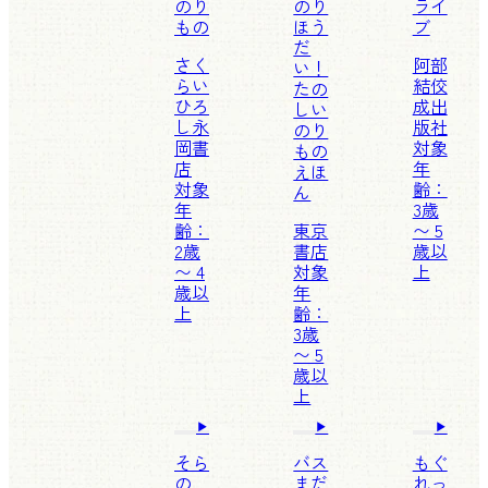
のり
のり
ライ
もの
ほう
ブ
だ
さく
阿部
い！
らい
結
佼
たの
ひろ
成出
しい
し
永
版社
のり
岡書
対象
もの
店
年
えほ
対象
齢：
ん
年
3歳
齢：
東京
〜 5
2歳
書店
歳以
〜 4
対象
上
歳以
年
上
齢：
3歳
〜 5
歳以
上
そら
バス
もぐ
の
まだ
れっ