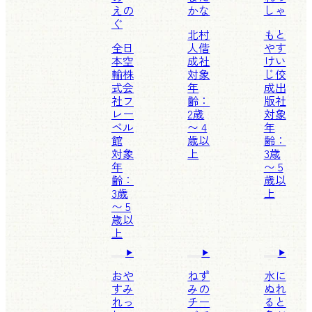
えの
かな
しゃ
ぐ
北村
もと
全日
人
偕
やす
本空
成社
けい
輸株
対象
じ
佼
式会
年
成出
社
フ
齢：
版社
レー
2歳
対象
ベル
〜 4
年
館
歳以
齢：
対象
上
3歳
年
〜 5
齢：
歳以
3歳
上
〜 5
歳以
上
おや
ねず
水に
すみ
みの
ぬれ
れっ
チー
ると