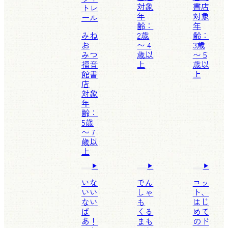
対象
書店
トレ
年
対象
ール
齢：
年
みね
2歳
齢：
お
〜 4
3歳
みつ
歳以
〜 5
福音
上
歳以
館書
上
店
対象
年
齢：
5歳
〜 7
歳以
上
いな
でん
コッ
いい
しゃ
ト、
ない
も
はじ
ば
くる
めて
あ！
まも
のド