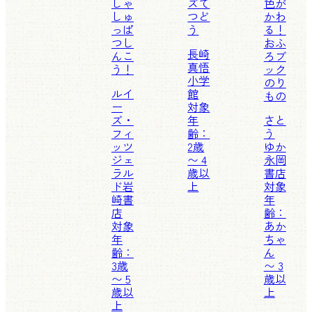
しゃ
ズて
色が
しゅ
つど
かわ
っぱ
う
る！
つし
おふ
長崎
んこ
ろブ
真悟
う！
ック
小学
のり
ルイ
館
もの
ー
対象
ズ・
年
さと
フィ
齢：
う
ッツ
2歳
ゆか
ジェ
〜 4
永岡
ラル
歳以
書店
ド
岩
上
対象
崎書
年
店
齢：
対象
あか
年
ちゃ
齢：
ん
3歳
〜 3
〜 5
歳以
歳以
上
上