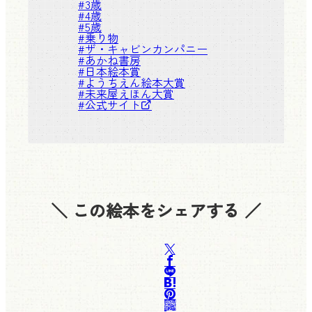
#
3歳
#
4歳
#
5歳
#
乗り物
#
ザ・キャビンカンパニー
#
あかね書房
#
日本絵本賞
#
ようちえん絵本大賞
#
未来屋えほん大賞
#
公式サイト
＼ この絵本をシェアする ／