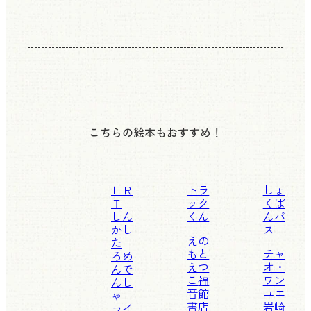
こちらの絵本もおすすめ！
ＬＲ
トラ
しょ
Ｔ
ック
くぱ
しん
くん
んバ
かし
ス
えの
た
もと
チャ
ろめ
えつ
オ・
んで
こ
福
ワン
んし
音館
ユエ
ゃ
書店
岩崎
ライ