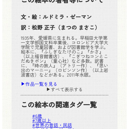
文・絵：
ルドミラ・ゼーマン
訳：
松野 正子
（まつの まさこ）
1935年、愛媛県に生まれる。早稲田大学第
一文学部国文科卒業後、コロンビア大学大
学院で児童図書、および図書館学を学ぶ。
絵本に、『ふしぎなたけのこ』『かさ』
（以上福音館書店）、『こぎつねコンとこ
だぬきポン』（童心社）など多数。訳書
に、『時の旅人』（アトリー作）、『思い
出のマーニー』（ロビンソン作）（以上岩
波書店）などがある。2011年永眠。
作品一覧を見る
すべて表示する
この絵本の関連タグ一覧
#
6歳
#
7歳以上
#
世界の昔話・民話