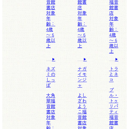
音館
館書
福音
書店
店
館書
対象
対象
店
年
年
対象
齢：
齢：
年
4歳
4歳
齢：
〜 6
〜 6
4歳
歳以
歳以
〜 6
上
上
歳以
上
ネズ
ナガ
トラ
ミの
イモ
とネ
しっ
ンジ
コ
ぽ
ャ
プ
大角
よし
ル・
翠
福
ざわ
トゥ
音館
よう
リパ
書店
こ
福
ティ
対象
音館
福音
年
書店
館書
齢：
対象
店