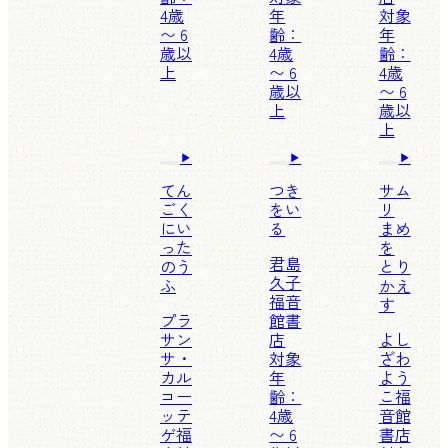
4歳
年
対象
〜 6
齢：
年
歳以
4歳
齢：
上
〜 6
4歳
歳以
〜 6
上
歳以
上
てん
つき
サム
ごく
をい
リ
にい
る
まめ
った
を
君島
のう
とり
久子
ふ
かえ
福音
す
プラ
館書
サン
店
よし
サ・
対象
ざわ
カル
年
よう
コー
齢：
こ
福
ッテ
4歳
音館
ゲ
福
〜 6
書店