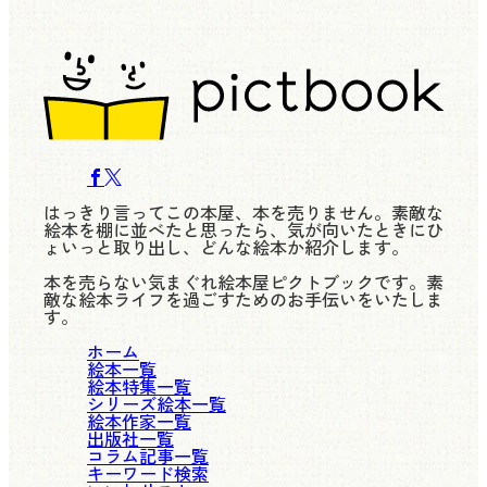
はっきり言ってこの本屋、本を売りません。素敵な
絵本を棚に並べたと思ったら、気が向いたときにひ
ょいっと取り出し、どんな絵本か紹介します。
本を売らない気まぐれ絵本屋ピクトブックです。素
敵な絵本ライフを過ごすためのお手伝いをいたしま
す。
ホーム
絵本一覧
絵本特集一覧
シリーズ絵本一覧
絵本作家一覧
出版社一覧
コラム記事一覧
キーワード検索