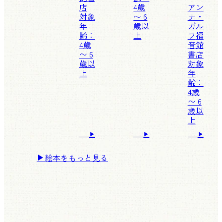
店
4歳
アン
対象
〜 6
ナ・
年
歳以
ガル
齢：
上
フ
福
4歳
音館
〜 6
書店
歳以
対象
上
年
齢：
4歳
〜 6
歳以
上
絵本をもっと見る