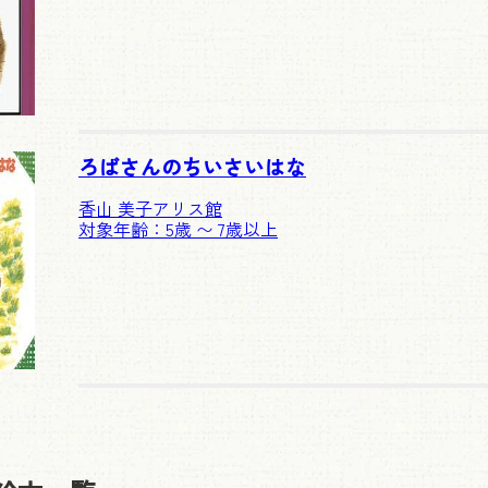
ろばさんのちいさいはな
香山 美子
アリス館
対象年齢：5歳 〜 7歳以上