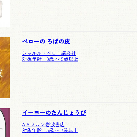
ペローの ろばの皮
シャルル・ペロー
講談社
対象年齢：3歳 〜 5歳以上
イーヨーのたんじょうび
A.A.ミルン
岩波書店
対象年齢：5歳 〜 7歳以上