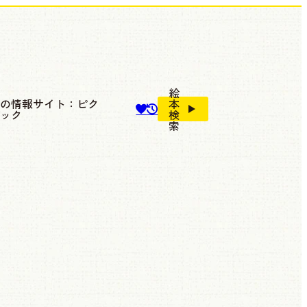
絵
本の情報サイト：ピク
本
ブック
検
索