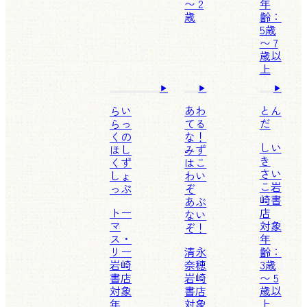
〜 2
年
歳
齢：
5歳
〜 7
歳以
上
らい
あわ
とん
らっ
てる
だ
くの
な！
しい
ほし
みず
き
くず
はこ
さい
しょ
わい
こ
岩
っぷ
ぞ
崎書
あぶ
トー
店
ない
マ
対象
ぞ！
ス・
年
リー
清永
齢：
岩崎
奈穂
3歳
書店
岩崎
〜 5
対象
書店
歳以
年
対象
上