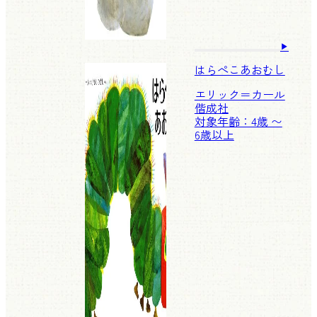
はらぺこあおむし
エリック＝カール
偕成社
対象年齢：4歳 〜
6歳以上