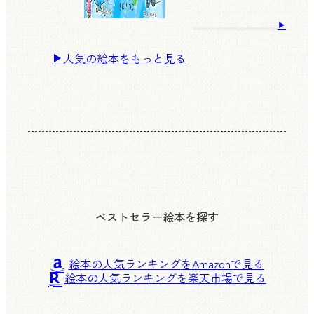
人気の絵本をもっと見る
ベストセラー絵本
を探す
絵本の人気ランキング
絵本の人気ランキング