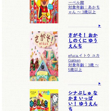
ーベル館
対象年齢：あかち
ゃん 〜 3歳以上
さがそ！ おか
しのくに ゆう
えんち
efuca.イトウ ユカ
Gakken
対象年齢：3歳 〜
5歳以上
シナぷしゅ な
かま いっぱ
い！ ゆうえん
ち