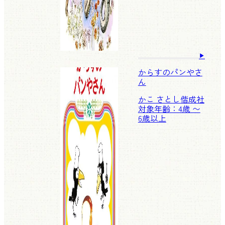
からすのパンやさ
ん
かこ さとし
偕成社
対象年齢：4歳 〜
6歳以上