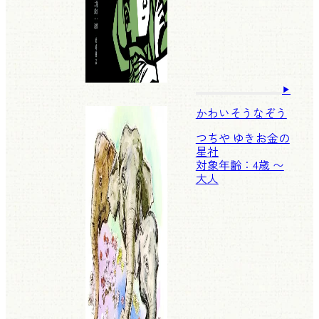
かわいそうなぞう
つちや ゆきお
金の
星社
対象年齢：4歳 〜
大人