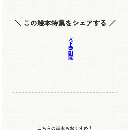
＼ この絵本特集をシェアする ／
こちらの絵本もおすすめ！