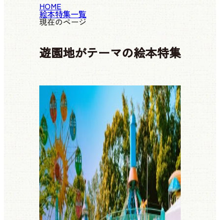
HOME
絵本特集一覧
現在のページ
遊園地がテーマの絵本特集