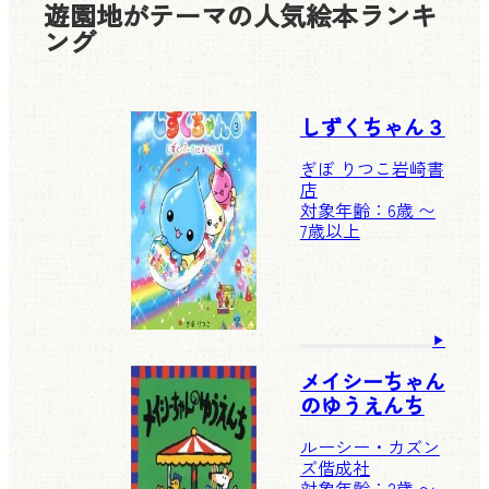
遊園地がテーマの人気絵本ランキ
ング
しずくちゃん３
ぎぼ りつこ
岩崎書
店
対象年齢：6歳 〜
7歳以上
メイシーちゃん
のゆうえんち
ルーシー・カズン
ズ
偕成社
対象年齢：2歳 〜