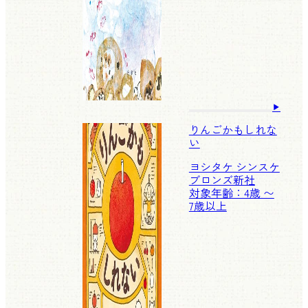
りんごかもしれな
い
ヨシタケ シンスケ
ブロンズ新社
対象年齢：4歳 〜
7歳以上