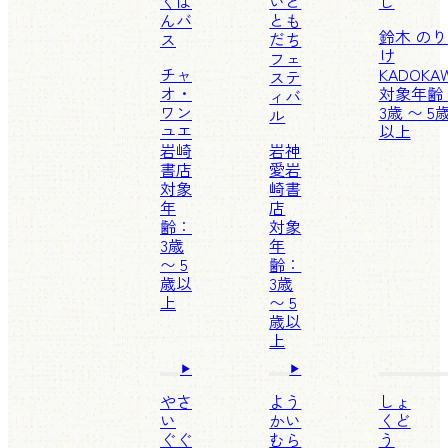
くぱ
いと
し
んバ
とも
鈴木 の
ス
だち
け
フェ
チャ
KADOKA
ステ
オ・
対象年齢
ィバ
ワン
3歳 〜 5
ル
ユエ
以上
岩崎
岩神
書店
愛
岩
対象
崎書
年
店
齢：
対象
3歳
年
〜 5
齢：
歳以
3歳
上
〜 5
歳以
上
やさ
よう
しょ
い
かい
くど
ぐぐ
むら
う