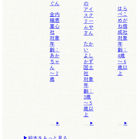
ぐん
の
はら
アイ
金内
ぺこ
スク
織恵
めが
リー
童心
ね
偕
ムや
社
成社
さん
対象
対象
年
たか
年
齢：
い
齢：
あか
よし
4歳
ちゃ
かず
〜 6
ん
国土
歳以
〜 2
社
上
歳
対象
年
齢：
3歳
〜 5
歳以
上
絵本をもっと見る