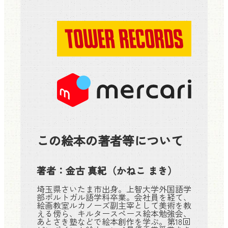
この絵本の著者等について
著者：
金古 真紀
（かねこ まき）
埼玉県さいたま市出身。上智大学外国語学
部ポルトガル語学科卒業。会社員を経て、
絵画教室ルカノーズ副主宰として美術を教
える傍ら、キルタースペース絵本勉強会、
あとさき塾などで絵本創作を学ぶ。第18回