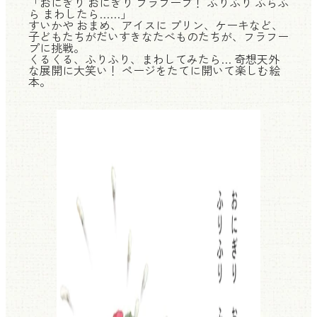
「おにぎり おにぎり フラフープ！ ふりふり ふらふ
ら まわしたら……」
すいかや おまめ、アイスに プリン、ケーキなど、
子どもたちがだいすきなたべものたちが、フラフー
プに挑戦。
くるくる、ふりふり、まわしてみたら… 奇想天外
な展開に大笑い！ ページをたてに開いて楽しむ絵
本。