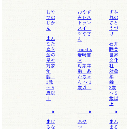
おや
おやす
すみ
つの
みレス
れの
じか
トラン
さと
ん
スイー
うづ
ツやさ
け
まん
ん
なた
石井
ぬき
misato.
睦美
金の
岩崎書
世界
星社
店
文化
対象
対象年
社
年
齢：あ
対象
齢：
かちゃ
年
3歳
ん 〜 3
齢：
〜 5
歳以上
3歳
歳以
〜 5
上
歳以
上
まけ
おや
まん
るな
つ
まる