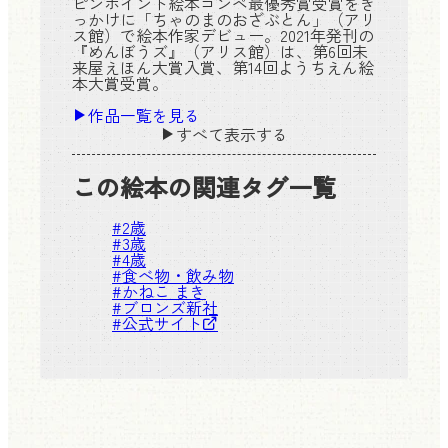
ピンポイント絵本コンペ最優秀賞受賞をき
っかけに「ちゃのまのおざぶとん」（アリ
ス館）で絵本作家デビュー。2021年発刊の
『めんぼうズ』（アリス館）は、第6回未
来屋えほん大賞入賞、第14回ようちえん絵
本大賞受賞。
作品一覧を見る
すべて表示する
この絵本の関連タグ一覧
#
2歳
#
3歳
#
4歳
#
食べ物・飲み物
#
かねこ まき
#
ブロンズ新社
#
公式サイト