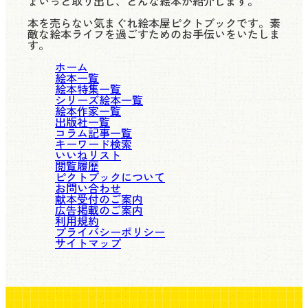
ょいっと取り出し、どんな絵本か紹介します。
本を売らない気まぐれ絵本屋ピクトブックです。素
敵な絵本ライフを過ごすためのお手伝いをいたしま
す。
ホーム
絵本一覧
絵本特集一覧
シリーズ絵本一覧
絵本作家一覧
出版社一覧
コラム記事一覧
キーワード検索
いいねリスト
閲覧履歴
ピクトブックについて
お問い合わせ
献本受付のご案内
広告掲載のご案内
利用規約
プライバシーポリシー
サイトマップ