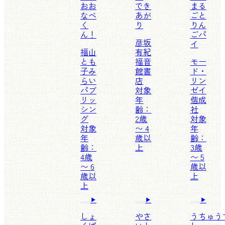
おお
でき
まる
なべ
あが
ごと
く
り
りん
ん！
ごパ
彦坂
イ
福山
有紀
とも
福音
モー
子
み
館書
ド・
らい
店
リン
パブ
対象
ゼイ
リッ
年
偕成
シン
齢：
社
グ
2歳
対象
対象
〜 4
年
年
歳以
齢：
齢：
上
3歳
4歳
〜 5
〜 6
歳以
歳以
上
上
しょ
やさ
うちゅう