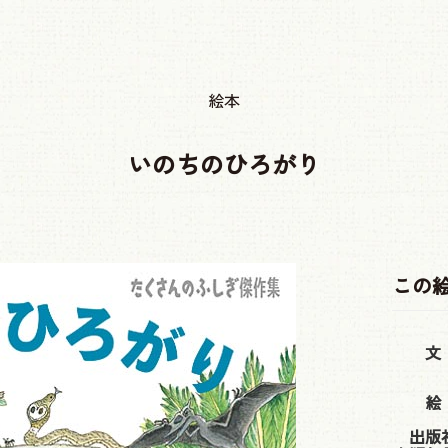
絵本
いのちのひろがり
この
文
絵
出版