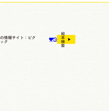
絵
本の情報サイト：ピク
本
ブック
検
索