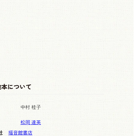
絵本について
中村 桂子
松岡 達英
社
福音館書店