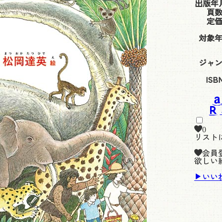
出版年
頁
定
対象
ジャ
ISB
0
リスト
会員
欲しい
いい