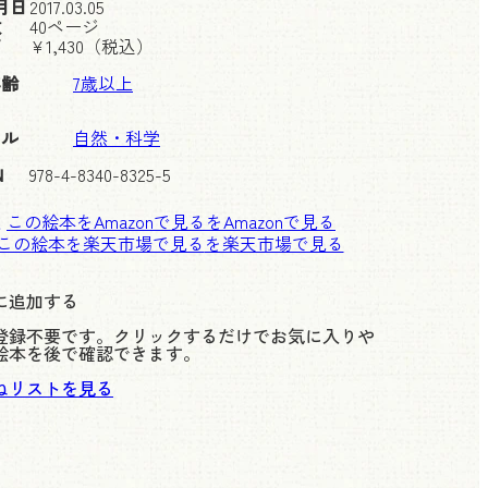
月日
2017.03.05
数
40ページ
価
¥
1,430
（税込）
年齢
7歳以上
ンル
自然・科学
N
978-4-8340-8325-5
この絵本をAmazonで見る
この絵本を楽天市場で見る
に追加する
登録不要です。クリックするだけでお気に入りや
絵本を後で確認できます。
ねリストを見る