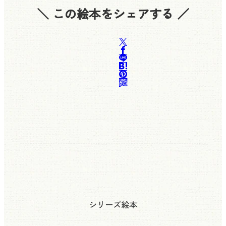
＼ この絵本をシェアする ／
シリーズ絵本