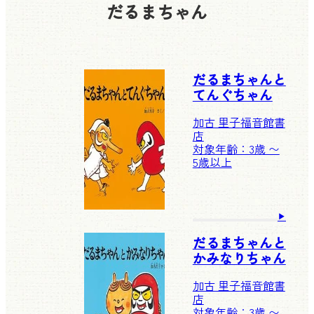
だるまちゃん
だるまちゃんと
てんぐちゃん
加古 里子
福音館書
店
対象年齢：3歳 〜
5歳以上
だるまちゃんと
かみなりちゃん
加古 里子
福音館書
店
対象年齢：3歳 〜