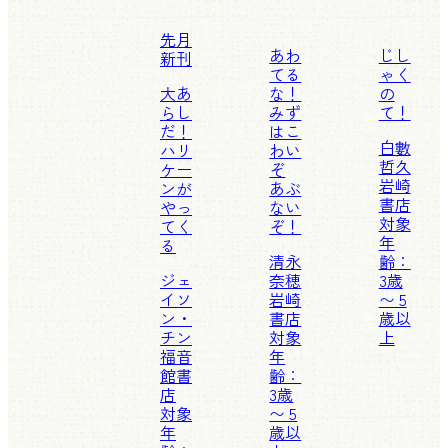
先月
あわ
じし
新刊
てる
ゃく
大あ
な！
の
らし
みず
て！
だ！
はこ
白數
ハリ
わい
哲久
ケー
ぞ
岩崎
ンが
あぶ
書店
やっ
ない
対象
てく
ぞ！
年
る
清永
齢：
ジェ
奈穂
3歳
イソ
岩崎
〜 5
ン・
書店
歳以
チン
対象
上
福音
年
館書
齢：
店
3歳
対象
〜 5
年
歳以