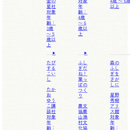
金の
対象
4歳 〜 6
星社
年
以上
対象
齢：
年
4歳
齢：
〜 6
3歳
歳以
〜 5
上
歳以
上
たび
ふし
森の
する
ぎだ
ふし
こい
ね！
ぎを
し
葉っ
さが
ぱの
しに
たか
つく
お
星野
り
ゆう
秀樹
こ
講
農文
アリ
談社
協
農
ス館
対象
山漁
対象
年
村文
年
齢：
化協
齢：