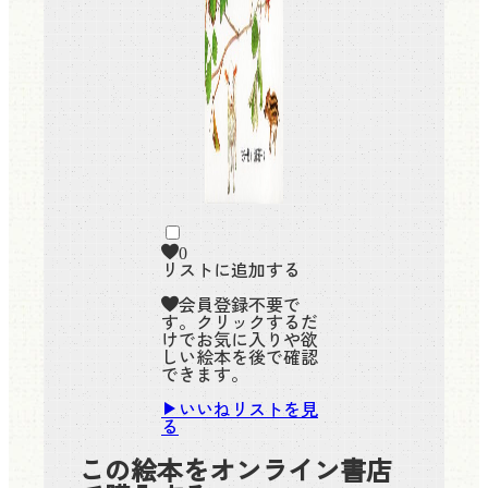
0
リストに追加する
会員登録不要で
す。クリックするだ
けでお気に入りや欲
しい絵本を後で確認
できます。
いいねリストを見
る
この絵本をオンライン書店