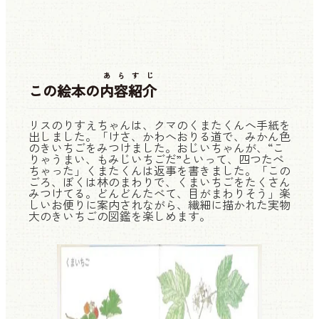
あらすじ
この絵本の
内容紹介
リスのりすえちゃんは、クマのくまたくんへ手紙を
出しました。「けさ、かわへおりる道で、みかん色
のきいちごをみつけました。おじいちゃんが、“こ
りゃうまい、もみじいちごだ”といって、四つたべ
ちゃった」くまたくんは返事を書きました。「この
ごろ、ぼくは林のまわりで、くまいちごをたくさん
みつけてる。どんどんたべて、目がまわりそう」楽
しいお便りに案内されながら、繊細に描かれた実物
大のきいちごの図鑑を楽しめます。