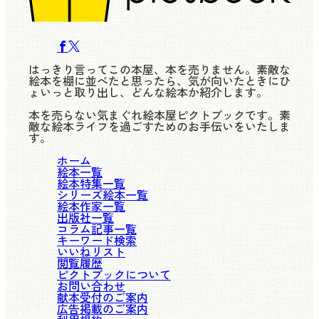
はっきり言ってこの本屋、本を売りません。素敵な
絵本を棚に並べたと思ったら、気が向いたときにひ
ょいっと取り出し、どんな絵本か紹介します。
本を売らない気まぐれ絵本屋ピクトブックです。素
敵な絵本ライフを過ごすためのお手伝いをいたしま
す。
ホーム
絵本一覧
絵本特集一覧
シリーズ絵本一覧
絵本作家一覧
出版社一覧
コラム記事一覧
キーワード検索
いいねリスト
閲覧履歴
ピクトブックについて
お問い合わせ
献本受付のご案内
広告掲載のご案内