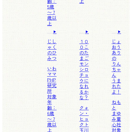
齢：
上
5歳
〜 7
歳以
上
じし
１０
じょ
ゃく
０こ
おう
のひ
のた
あり
みつ
まご
の
モン
りん
いわ
シロ
ちゃ
ママ
チョ
ん
PHP
ウに
うま
研究
なれ
れた
所
るか
よ！
対象
な？
年
ねも
齢：
クォ
と
6歳
ン・
まゆ
〜 7
ヒョ
み
童
歳以
クト
心社
上
玉川
対象