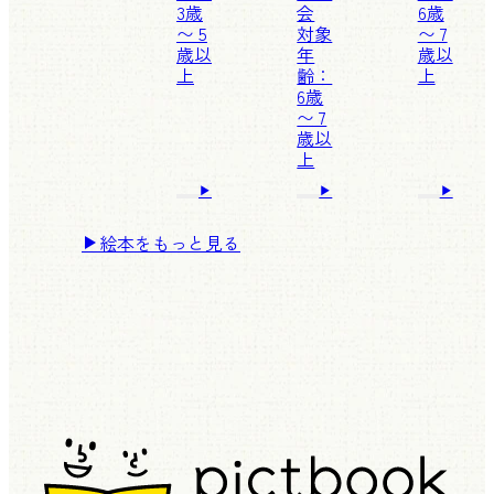
3歳
会
6歳
〜 5
対象
〜 7
歳以
年
歳以
上
齢：
上
6歳
〜 7
歳以
上
絵本をもっと見る