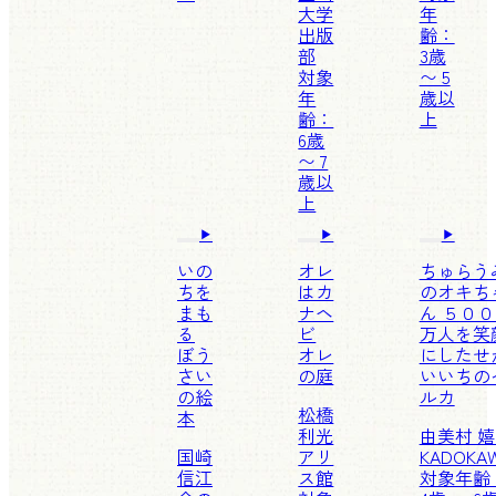
大学
年
出版
齢：
部
3歳
対象
〜 5
年
歳以
齢：
上
6歳
〜 7
歳以
上
いの
オレ
ちゅらう
ちを
はカ
のオキち
まも
ナヘ
ん ５０
る
ビ
万人を笑
ぼう
オレ
にしたせ
さい
の庭
いいちの
の絵
ルカ
松橋
本
利光
由美村 
国崎
アリ
KADOKA
信江
ス館
対象年齢