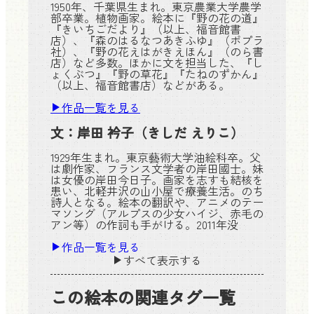
1950年、千葉県生まれ。東京農業大学農学
部卒業。植物画家。絵本に『野の花の道』
『きいちごだより』（以上、福音館書
店）、『森のはるなつあきふゆ』（ポプラ
社）、『野の花えはがきえほん』（のら書
店）など多数。ほかに文を担当した、『し
ょくぶつ』『野の草花』『たねのずかん』
（以上、福音館書店）などがある。
作品一覧を見る
文：
岸田 衿子
（きしだ えりこ）
1929年生まれ。東京藝術大学油絵科卒。父
は劇作家、フランス文学者の岸田國士。妹
は女優の岸田今日子。画家を志すも結核を
患い、北軽井沢の山小屋で療養生活。のち
詩人となる。絵本の翻訳や、アニメのテー
マソング（アルプスの少女ハイジ、赤毛の
アン等）の作詞も手がける。2011年没
作品一覧を見る
すべて表示する
この絵本の関連タグ一覧