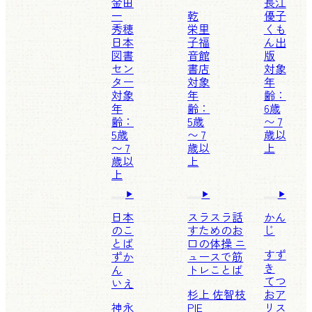
金田
長江
一
乾
優子
秀穂
栄里
くも
日本
子
福
ん出
図書
音館
版
セン
書店
対象
ター
対象
年
対象
年
齢：
年
齢：
6歳
齢：
5歳
〜 7
5歳
〜 7
歳以
〜 7
歳以
上
歳以
上
上
日本
スラスラ話
かん
のこ
すためのお
じ
とば
口の体操 ニ
すず
ずか
ュースで筋
き
ん
トレことば
てつ
いえ
杉上 佐智枝
お
ア
神永
PIE
リス