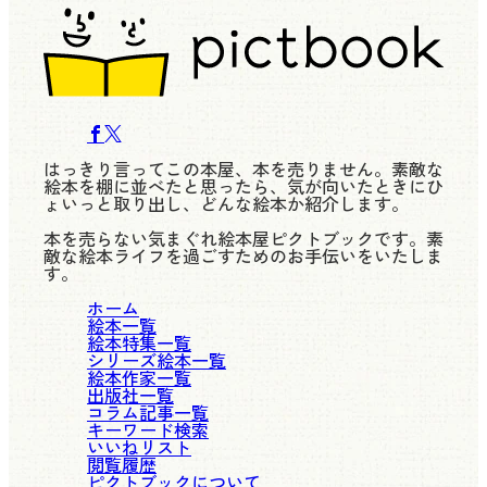
はっきり言ってこの本屋、本を売りません。素敵な
絵本を棚に並べたと思ったら、気が向いたときにひ
ょいっと取り出し、どんな絵本か紹介します。
本を売らない気まぐれ絵本屋ピクトブックです。素
敵な絵本ライフを過ごすためのお手伝いをいたしま
す。
ホーム
絵本一覧
絵本特集一覧
シリーズ絵本一覧
絵本作家一覧
出版社一覧
コラム記事一覧
キーワード検索
いいねリスト
閲覧履歴
ピクトブックについて