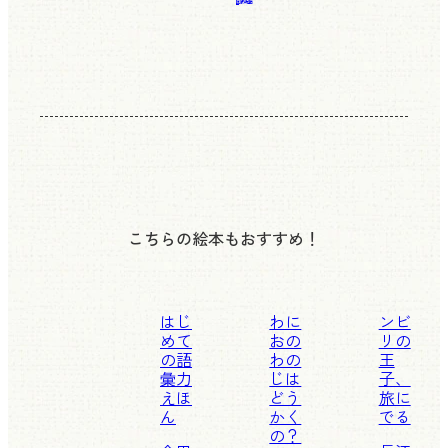
こちらの絵本もおすすめ！
はじ
わに
ンビ
めて
おの
リの
の語
わの
王
彙力
じは
子、
えほ
どう
旅に
ん
かく
でる
の？