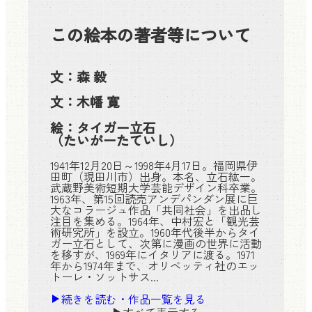
この絵本の著者等について
文：
森 毅
文：
木幡 寛
絵：
タイガー立石
（たいがーたていし）
1941年12月20日～1998年4月17日。福岡県伊
田町（現田川市）出身。本名、立石紘一。
武蔵野美術短期大学芸能デザイン科卒業。
1963年、第15回読売アンデパンダン展に巨
大なコラージュ作品「共同社会」を出品し
注目を集める。1964年、中村宏と「観光芸
術研究所」を設立。1960年代後半からタイ
ガー立石として、次第に漫画の世界に活動
を移すが、1969年にイタリアに渡る。1971
年から1974年まで、オリベッティ社のエッ
トーレ・ソットサス...
続きを読む・作品一覧を見る
すべて表示する