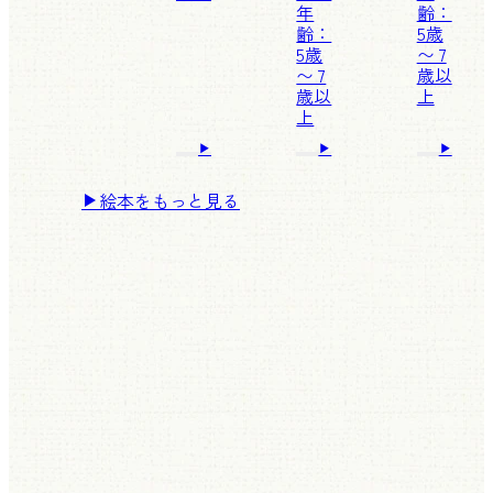
年
齢：
齢：
5歳
5歳
〜 7
〜 7
歳以
歳以
上
上
絵本をもっと見る