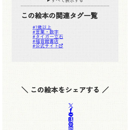
この絵本の関連タグ一覧
#
7歳以上
#
言葉・数字
#
タイガー立石
#
福音館書店
#
公式サイト
＼ この絵本をシェアする ／