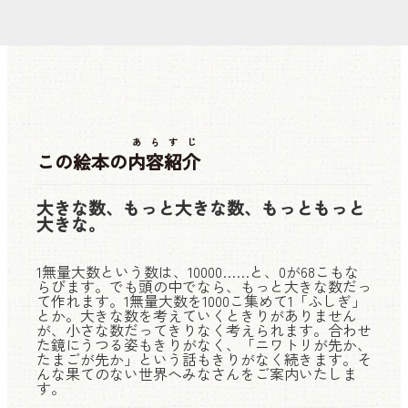
あらすじ
この絵本の
内容紹介
大きな数、もっと大きな数、もっともっと
大きな。
1無量大数という数は、10000……と、0が68こもな
らびます。でも頭の中でなら、もっと大きな数だっ
て作れます。1無量大数を1000こ集めて1「ふしぎ」
とか。大きな数を考えていくときりがありません
が、小さな数だってきりなく考えられます。合わせ
た鏡にうつる姿もきりがなく、「ニワトリが先か、
たまごが先か」という話もきりがなく続きます。そ
んな果てのない世界へみなさんをご案内いたしま
す。