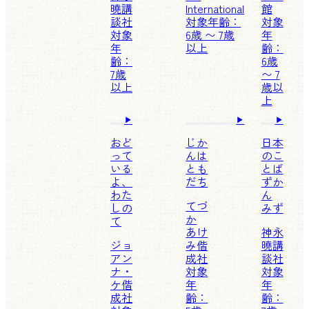
曉
講
International
館
談社
対象年齢：
対象
対象
6歳 〜 7歳
年
年
以上
齢：
齢：
6歳
7歳
〜 7
以上
歳以
上
おど
じか
日本
って
んは
のこ
いる
とも
とば
よ、
だち
ずか
わた
ん
てづ
しの
みず
か
て
あけ
神永
ジョ
み
偕
曉
講
アン
成社
談社
ナ・
対象
対象
ケ
偕
年
年
成社
齢：
齢：