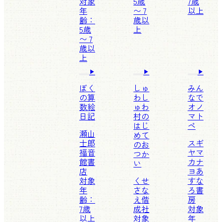
対象
5歳
7歳
年
〜 7
以上
齢：
歳以
5歳
上
〜 7
歳以
上
ぼく
しゅ
みん
の算
わし
なで
数絵
ゅわ
オノ
日記
村の
マト
はじ
ペ
瀬山
めて
士郎
スギ
のお
福音
ヤマ
つか
館書
カナ
い
店
ヨ
あ
対象
くせ
すな
年
さな
ろ書
齢：
え
偕
房
7歳
成社
対象
以上
対象
年