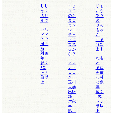
じし
１０
じょ
ゃく
０こ
おう
のひ
のた
あり
みつ
まご
の
モン
りん
いわ
シロ
ちゃ
ママ
チョ
ん
PHP
ウに
うま
研究
なれ
れた
所
るか
よ！
対象
な？
年
ねも
齢：
クォ
と
6歳
ン・
まゆ
〜 7
ヒョ
み
童
歳以
クト
心社
上
玉川
対象
大学
年
出版
齢：
部
3歳
対象
〜 5
年
歳以
齢：
上