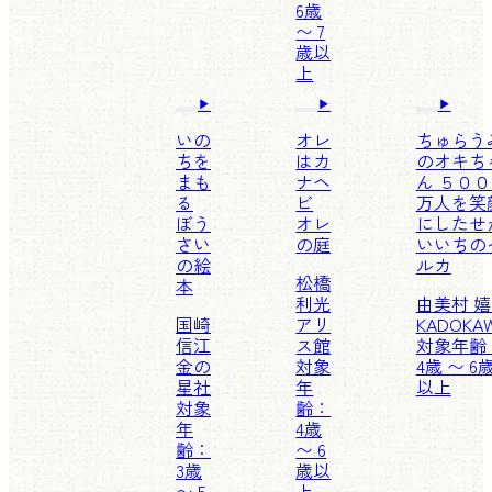
6歳
〜 7
歳以
上
いの
オレ
ちゅらう
ちを
はカ
のオキち
まも
ナヘ
ん ５０
る
ビ
万人を笑
ぼう
オレ
にしたせ
さい
の庭
いいちの
の絵
ルカ
松橋
本
利光
由美村 
国崎
アリ
KADOKA
信江
ス館
対象年齢
金の
対象
4歳 〜 6
星社
年
以上
対象
齢：
年
4歳
齢：
〜 6
3歳
歳以
〜 5
上