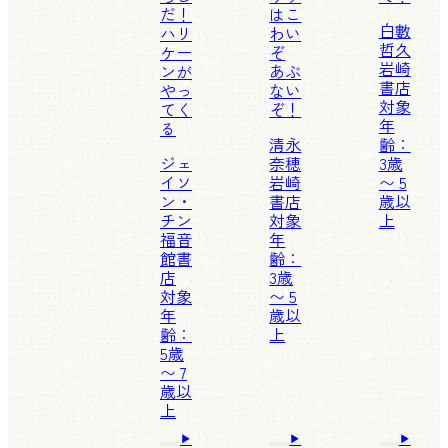
だ！
はこ
白數
ハリ
わい
哲久
ケー
ぞ
岩崎
ンが
あぶ
書店
やっ
ない
対象
てく
ぞ！
年
る
清永
齢：
ジェ
奈穂
3歳
イソ
岩崎
〜 5
ン・
書店
歳以
チン
対象
上
福音
年
館書
齢：
店
3歳
対象
〜 5
年
歳以
齢：
上
5歳
〜 7
歳以
上