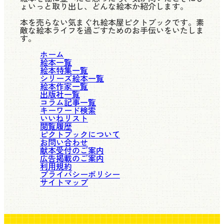
ょいっと取り出し、どんな絵本か紹介します。
本を売らない気まぐれ絵本屋ピクトブックです。素
敵な絵本ライフを過ごすためのお手伝いをいたしま
す。
ホーム
絵本一覧
絵本特集一覧
シリーズ絵本一覧
絵本作家一覧
出版社一覧
コラム記事一覧
キーワード検索
いいねリスト
閲覧履歴
ピクトブックについて
お問い合わせ
献本受付のご案内
広告掲載のご案内
利用規約
プライバシーポリシー
サイトマップ