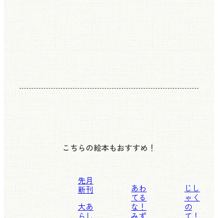
こちらの絵本もおすすめ！
先月
あわ
じし
新刊
てる
ゃく
大あ
な！
の
らし
みず
て！