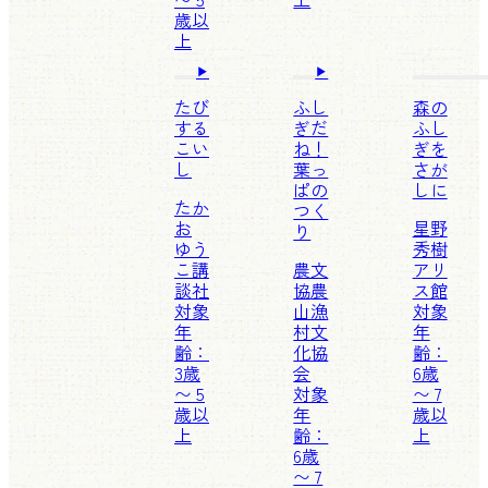
歳以
上
たび
ふし
森の
する
ぎだ
ふし
こい
ね！
ぎを
し
葉っ
さが
ぱの
しに
たか
つく
お
星野
り
ゆう
秀樹
こ
講
農文
アリ
談社
協
農
ス館
対象
山漁
対象
年
村文
年
齢：
化協
齢：
3歳
会
6歳
〜 5
対象
〜 7
歳以
年
歳以
上
齢：
上
6歳
〜 7