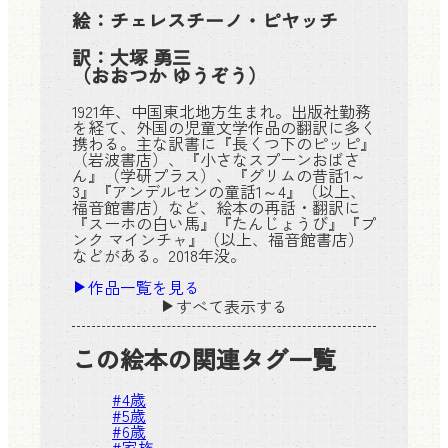
絵：
チェレスチーノ・ピヤッチ
訳：
大塚 勇三
（おおつか ゆうぞう）
1921年、中国東北地方生まれ。出版社勤務
を経て、外国の児童文学作品の翻訳に多く
携わる。主な訳書に『長くつ下のピッピ』
（岩波書店）、『小さなスプーンおばさ
ん』（学研プラス）、『グリムの昔話1～
3』『アンデルセンの童話1～4』（以上、
福音館書店）など、絵本の再話・翻訳に
『スーホの白い馬』『たんじょうび』『プ
ンク マインチャ』（以上、福音館書店）
などがある。2018年没。
作品一覧を見る
すべて表示する
この絵本の関連タグ一覧
#
4歳
#
5歳
#
6歳
#
家族