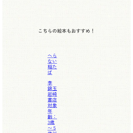
こちらの絵本もおすすめ！
へら
ない
稲た
ば
李
錦玉
岩崎
書店
対象
年
齢：
3歳
〜 5