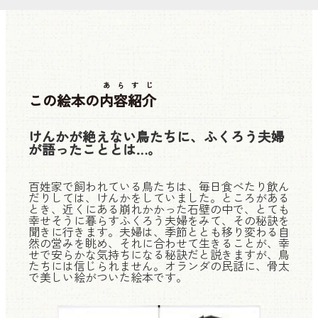
あらすじ
この絵本の
内容紹介
けんかが絶えない鳥たちに、ふくろう夫婦
が語ったこととは…。
百姓家で飼われている鳥たちは、毎日食べたり飲ん
だりしては、けんかをしていました。ところがある
とき、近くにある崩れかかった石壁の中で、とても
幸せそうに暮らすふくろう夫婦をみて、その秘訣を
聞きに行きます。夫婦は、季節ととも移り変わる自
然の営みを眺め、それに合わせて生きることが、幸
せで安らかな気持ちになる秘訣だと説きますが、鳥
たちには信じられません。オランダの民話に、骨太
で美しい絵がついた絵本です。