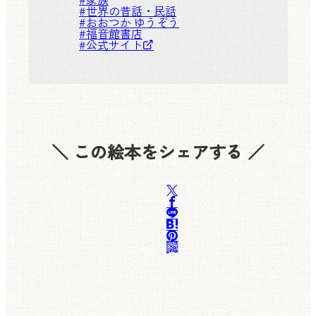
#
世界の昔話・民話
#
おおつか ゆうぞう
#
福音館書店
#
公式サイト
＼ この絵本をシェアする ／