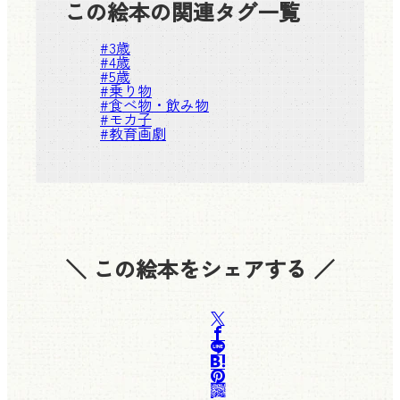
この絵本の関連タグ一覧
#
3歳
#
4歳
#
5歳
#
乗り物
#
食べ物・飲み物
#
モカ子
#
教育画劇
＼ この絵本をシェアする ／