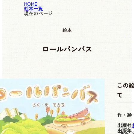
HOME
絵本一覧
現在のページ
絵本
ロールパンバス
この
て
作・絵
出版社
出版年