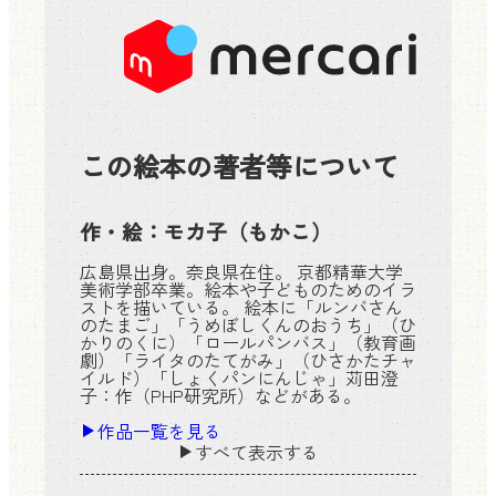
この絵本の著者等について
作・絵：
モカ子
（もかこ）
広島県出身。奈良県在住。 京都精華大学
美術学部卒業。絵本や子どものためのイラ
ストを描いている。 絵本に「ルンバさん
のたまご」「うめぼしくんのおうち」（ひ
かりのくに）「ロールパンバス」（教育画
劇）「ライタのたてがみ」（ひさかたチャ
イルド）「しょくパンにんじゃ」苅田澄
子：作（PHP研究所）などがある。
作品一覧を見る
すべて表示する