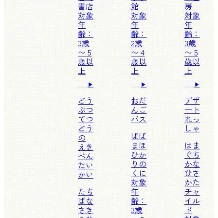
書店
館
房
対象
対象
対象
年
年
年
齢：
齢：
齢：
3歳
2歳
3歳
〜 5
〜 4
〜 5
歳以
歳以
歳以
上
上
上
どう
おだ
デザ
ぶつ
んご
ート
てつ
バス
れっ
どう
しゃ
ばば
の
まほ
はま
えき
ひか
ぐち
べん
りの
かな
たい
くに
ひさ
かい
対象
かた
たち
年
チャ
ばな
齢：
イル
さき
3歳
ド