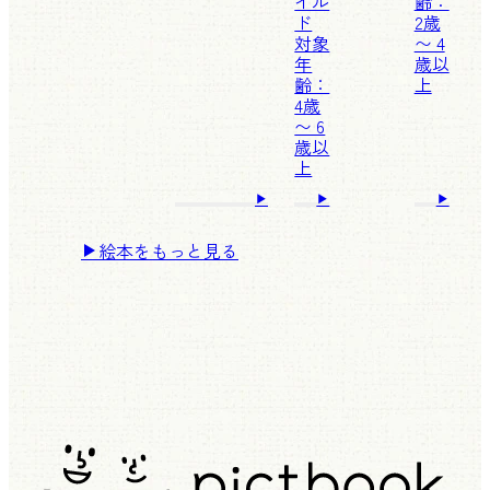
イル
齢：
ド
2歳
対象
〜 4
年
歳以
齢：
上
4歳
〜 6
歳以
上
絵本をもっと見る