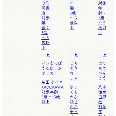
り
岩
年
対象
崎書
齢：
年
店
3歳
齢：
対象
〜 5
3歳
年
歳以
〜 5
齢：
上
歳以
3歳
上
〜 5
歳以
上
パンどろぼ
ごち
のり
うとほっか
そう
もの
ほっカー
れっ
べん
しゃ
とう
柴田 ケイコ
KADOKAWA
はま
八木
対象年齢：
ぐち
佳奈
3歳 〜 5歳
かな
白泉
以上
ひさ
社
かた
対象
チャ
年