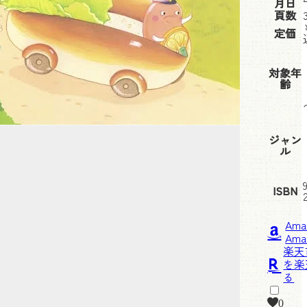
月日
頁数
定価
対象年
齢
ジャン
ル
ISBN
Am
楽天
0