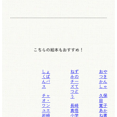
こちらの絵本もおすすめ！
しょ
ねず
おや
くぱ
みの
つき
んバ
チー
かん
ス
ズて
しゃ
つど
チャ
久保
う
オ・
田
ワン
長崎
寛子
ユエ
真悟
あか
岩崎
小学
ね書