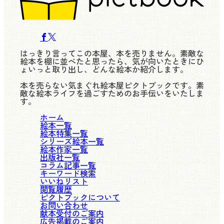
はっきり言ってこの本屋、本を売りません。素敵な
絵本を棚に並べたと思ったら、気が向いたときにひ
ょいっと取り出し、どんな絵本か紹介します。
本を売らない気まぐれ絵本屋ピクトブックです。素
敵な絵本ライフを過ごすためのお手伝いをいたしま
す。
ホーム
絵本一覧
絵本特集一覧
シリーズ絵本一覧
絵本作家一覧
出版社一覧
コラム記事一覧
キーワード検索
いいねリスト
閲覧履歴
ピクトブックについて
お問い合わせ
献本受付のご案内
広告掲載のご案内