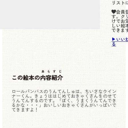
リスト
会員
す。ク
けでお
しい絵
できま
いい
る
あらすじ
この絵本の
内容紹介
ロールパンバスのうんてんしゅは、ちいさなウイン
ナーくん。きょうははじめておきゃくさんをのせて
うんてんするのです。「ぼく、うまくうんてんでき
るかな・・・」おいしいおきゃくさんがいっぱいで
てきますよ！