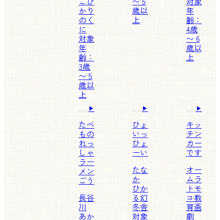
こ
ひ
〜 5
対象
かり
歳以
年
のく
上
齢：
に
4歳
対象
〜 6
年
歳以
齢：
上
3歳
〜 5
歳以
上
たべ
ひょ
キッ
もの
いっ
チン
れっ
ひょ
カー
しゃ
ーい
です
ラー
たな
オー
メン
か
ムラ
ごう
ひか
トモ
長谷
る
幻
コ
教
川
冬舎
育画
あか
対象
劇