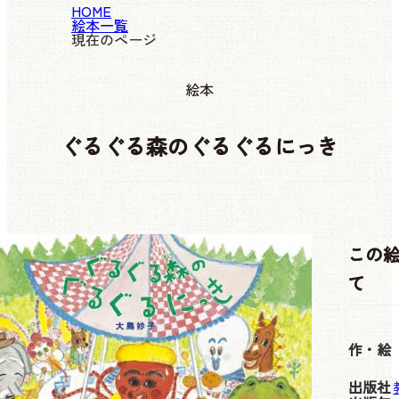
HOME
絵本一覧
現在のページ
絵本
ぐるぐる森のぐるぐるにっき
この
て
作・絵
出版社