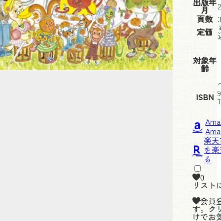
出版年
月
頁数
定価
対象年
齢
ISBN
Am
楽天
0
リスト
会員
す。ク
けでお