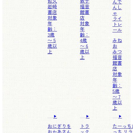
哲久
敦子
んで
岩崎
福音
んし
書店
館書
ゃ
対象
店
ライ
年
対象
トレ
齢：
年
ール
3歳
齢：
〜 5
4歳
みね
歳以
〜 6
お
上
歳以
みつ
上
福音
館書
店
対象
年
齢：
5歳
〜 7
歳以
上
おにぎりを
トラ
たーっち
おかあさん
ック
っち リ