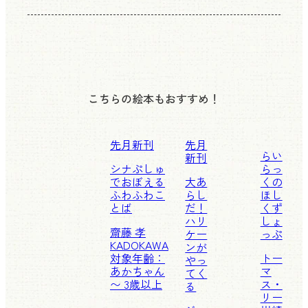
こちらの絵本もおすすめ！
先月新刊
先月
らい
新刊
シナぷしゅ
らっ
でおぼえる
大あ
くの
ふわふわこ
らし
ほし
とば
だ！
くず
ハリ
しょ
齋藤 孝
ケー
っぷ
KADOKAWA
ンが
対象年齢：
トー
やっ
あかちゃん
マ
てく
〜 3歳以上
ス・
る
リー