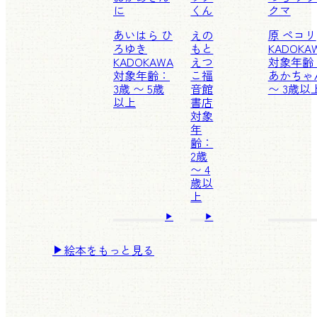
に
くん
クマ
あいはら ひ
えの
原 ペコリ
ろゆき
もと
KADOKA
KADOKAWA
えつ
対象年齢
対象年齢：
こ
福
あかちゃ
3歳 〜 5歳
音館
〜 3歳以
以上
書店
対象
年
齢：
2歳
〜 4
歳以
上
絵本をもっと見る