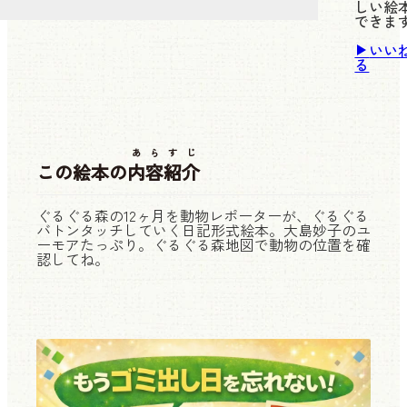
しい絵
できま
いい
る
あらすじ
この絵本の
内容紹介
ぐるぐる森の12ヶ月を動物レポーターが、ぐるぐる
バトンタッチしていく日記形式絵本。大島妙子のユ
ーモアたっぷり。ぐるぐる森地図で動物の位置を確
認してね。