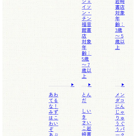
ジェ
岩崎
イソ
書店
ン・
対象
チン
年
福音
齢：
館書
3歳
店
〜 5
対象
歳以
年
上
齢：
5歳
〜 7
歳以
上
あわ
とん
メン
てる
だ
ダコ
な！
にん
しい
みず
じゃ
き
はこ
りゅ
さい
わい
うぐ
こ
岩
ぞ
うパ
崎書
あぶ
ーク