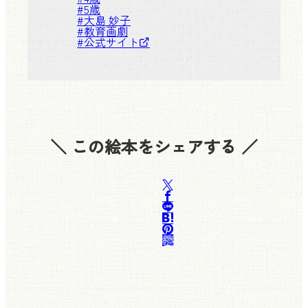
#
5歳
#
大島 妙子
#
教育画劇
#
公式サイト
＼ この絵本をシェアする ／