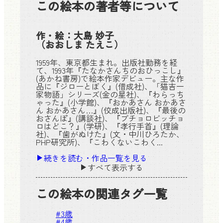
この絵本の著者等について
作・絵：
大島 妙子
（おおしま たえこ）
1959年、東京都生まれ。出版社勤務を経
て、1993年『たなかさんちのおひっこし』
(あかね書房)で絵本作家デビュー。主な作
品に『ジローとぼく』(借成社)、「猫吉一
家物語」シリーズ(金の星社)、『わらっち
ゃった』(小学館)、『おかあさん おかあさ
ん おかあさん…』(佼成出版社)、『最後の
おさんぽ』(講談社)、『ブチョロビッチョ
ロはどこ？』(学研)、『孝行手首』(理論
社)、『歯がぬけた』(文・中川ひろたか、
PHP研究所)、『こわくないこわく...
続きを読む・作品一覧を見る
すべて表示する
この絵本の関連タグ一覧
#
3歳
#
4歳