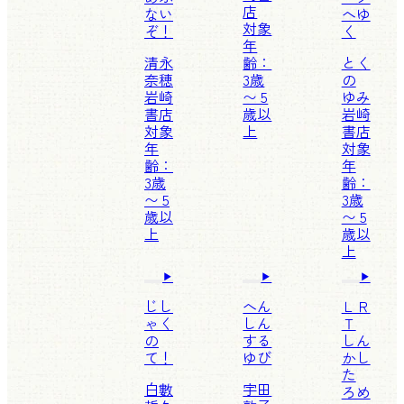
店
ない
へゆ
対象
ぞ！
く
年
清永
齢：
とく
奈穂
3歳
の
岩崎
〜 5
ゆみ
書店
歳以
岩崎
対象
上
書店
年
対象
齢：
年
3歳
齢：
〜 5
3歳
歳以
〜 5
上
歳以
上
じし
へん
ＬＲ
ゃく
しん
Ｔ
の
する
しん
て！
ゆび
かし
た
白數
宇田
ろめ