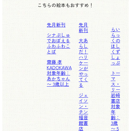
こちらの絵本もおすすめ！
先月新刊
先月
らい
新刊
シナぷしゅ
らっ
でおぼえる
大あ
くの
ふわふわこ
らし
ほし
とば
だ！
くず
ハリ
しょ
齋藤 孝
ケー
っぷ
KADOKAWA
ンが
対象年齢：
トー
やっ
あかちゃん
マ
てく
〜 3歳以上
ス・
る
リー
ジェ
岩崎
イソ
書店
ン・
対象
チン
年
福音
齢：
館書
3歳
店
〜 5