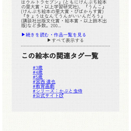
はウルトラセブン』(ともにけんぶち絵本
の里大賞・以上学習研究社)、『うんこ』
(けんぶち絵本の里大賞・びばからす賞)
『きょうはなんてうんがいいんだろう』
(講談社出版文化賞・絵本賞・以上鈴木出
版)など多数。200...
続きを読む・作品一覧を見る
すべて表示する
この絵本の関連タグ一覧
#
3歳
#
4歳
#
5歳
#
宮西 達也
#
教育画劇
#シリーズ：
かぶと虫侍
#
公式サイト