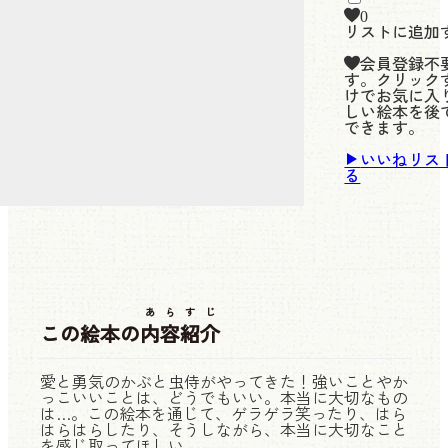
0
リストに追加
会員登録不
す。クリック
けでお気に入
しい絵本を後
できます。
いいねリス
る
あらすじ
この絵本の
内容紹介
愛と勇気のかぶと虫侍がやってきた！強いことやか
っこいいことは、どうでもいい。本当に大切なもの
は…。この絵本を通じて、ゲラゲラ笑ったり、はら
はらはらしたり、そうしながら、本当に大切なこと
を感じ取ってほしい。