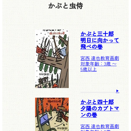
かぶと虫侍
かぶと三十郎
明日に向かって
飛べの巻
宮西 達也
教育画劇
対象年齢：3歳 〜
5歳以上
かぶと四十郎
夕陽のカブトマ
ンの巻
宮西 達也
教育画劇