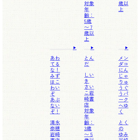
対象
歳以
年
上
齢：
5歳
〜 7
歳以
上
あわ
とん
メン
てる
だ
ダコ
な！
にん
しい
みず
じゃ
き
はこ
りゅ
さい
わい
うぐ
こ
岩
ぞ
うパ
崎書
あぶ
ーク
店
ない
へゆ
対象
ぞ！
く
年
清永
齢：
とく
奈穂
3歳
の
岩崎
〜 5
ゆみ