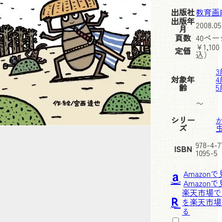
出版社
教育画
出版年
2008.05
月
頁数
40ペー
¥
1,100
定価
込）
3
対象年
4
齢
5
〜
シリー
ズ
978-4-7
ISBN
1095-5
Amazon
楽天市場で