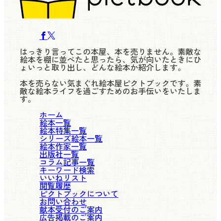
はっきり言ってこの本屋、本を売りません。素敵な
絵本を棚に並べたと思ったら、気が向いたときにひ
ょいっと取り出し、どんな絵本か紹介します。
本を売らない気まぐれ絵本屋ピクトブックです。素
敵な絵本ライフを過ごすためのお手伝いをいたしま
す。
ホーム
絵本一覧
絵本特集一覧
シリーズ絵本一覧
絵本作家一覧
出版社一覧
コラム記事一覧
キーワード検索
いいねリスト
閲覧履歴
ピクトブックについて
お問い合わせ
献本受付のご案内
広告掲載のご案内