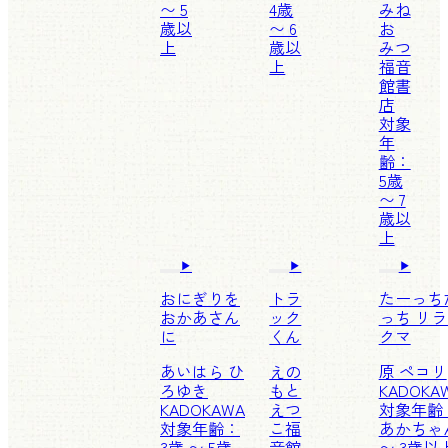
〜 5
4歳
みね
歳以
〜 6
お
上
歳以
みつ
上
福音
館書
店
対象
年
齢：
5歳
〜 7
歳以
上
おにぎりを
トラ
たーっち
おかあさん
ック
っち リ
に
くん
クマ
あいはら ひ
えの
原 ペコリ
ろゆき
もと
KADOKA
KADOKAWA
えつ
対象年齢
対象年齢：
こ
福
あかちゃ
3歳 〜 5歳
音館
〜 3歳以