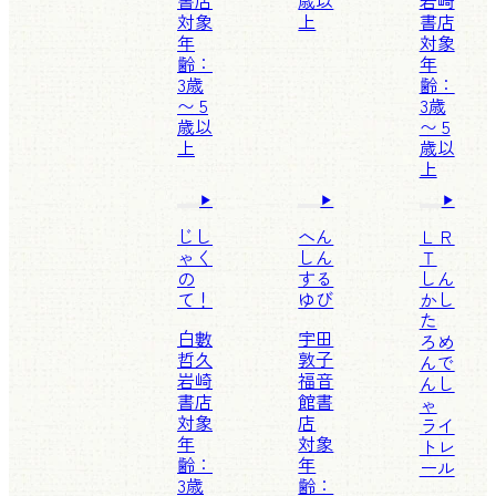
書店
歳以
岩崎
対象
上
書店
年
対象
齢：
年
3歳
齢：
〜 5
3歳
歳以
〜 5
上
歳以
上
じし
へん
ＬＲ
ゃく
しん
Ｔ
の
する
しん
て！
ゆび
かし
た
白數
宇田
ろめ
哲久
敦子
んで
岩崎
福音
んし
書店
館書
ゃ
対象
店
ライ
年
対象
トレ
齢：
年
ール
3歳
齢：