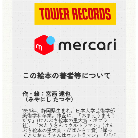
この絵本の著者等について
作・絵：
宮西 達也
（みやにし たつや）
1956年、静岡県生まれ。日本大学芸術学部
美術学科卒業。作品に、『おまえうまそう
だな』(けんぶち絵本の里大賞・ポプラ
社)、『おとうさんはウルトラマン』(けん
ぶち絵本の里大賞・びばからす賞)『帰っ
てきたおとうさんはウルトラマン』『パパ