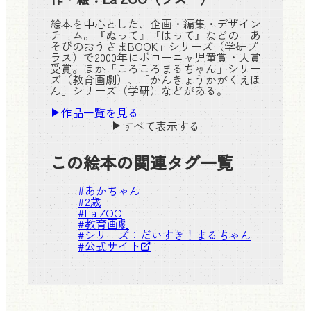
絵本を中心とした、企画・編集・デザイン
チーム。『ぬって』『はって』などの「あ
そびのおうさまBOOK」シリーズ（学研プ
ラス）で2000年にボローニャ児童賞・大賞
受賞。ほか「ころころまるちゃん」シリー
ズ（教育画劇）、「かんきょうかがくえほ
ん」シリーズ（学研）などがある。
作品一覧を見る
すべて表示する
この絵本の関連タグ一覧
#
あかちゃん
#
2歳
#
La ZOO
#
教育画劇
#シリーズ：
だいすき！まるちゃん
#
公式サイト