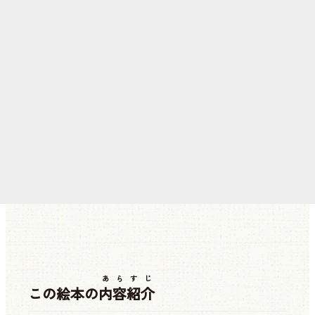
あらすじ
この絵本の
内容紹介