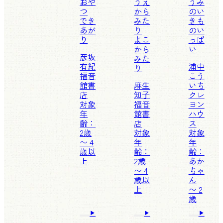
おや
うえ
うみ
つ
から
のい
でき
みた
きも
あが
り
のい
り
よこ
っぱ
から
い
彦坂
みた
有紀
浦中
り
福音
こう
館書
麻生
いち
店
知子
クレ
対象
福音
ヨン
年
館書
ハウ
齢：
店
ス
2歳
対象
対象
〜 4
年
年
歳以
齢：
齢：
上
2歳
あか
〜 4
ちゃ
歳以
ん
上
〜 2
歳