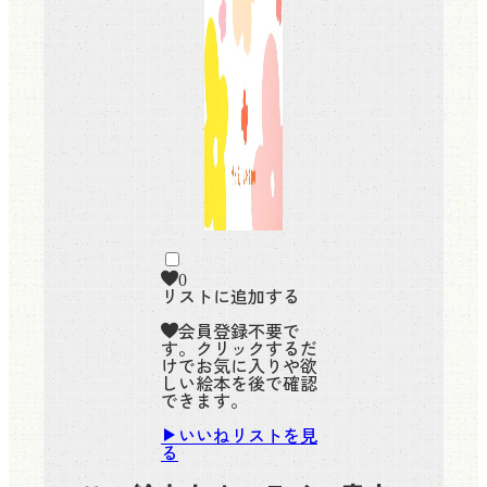
0
リストに追加する
会員登録不要で
す。クリックするだ
けでお気に入りや欲
しい絵本を後で確認
できます。
いいねリストを見
る