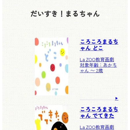
だいすき！まるちゃん
ころころまるち
ゃん どこ
La ZOO
教育画劇
対象年齢：あかち
ゃん 〜 2歳
ころころまるち
ゃん でてきた
La ZOO
教育画劇