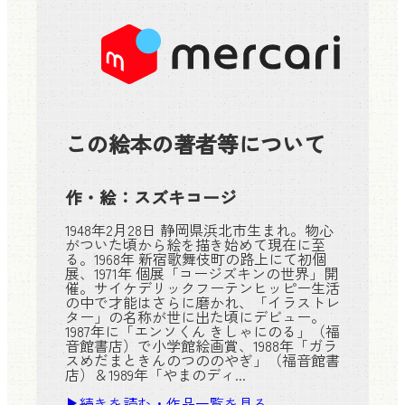
この絵本の著者等について
作・絵：
スズキコージ
1948年2月28日 静岡県浜北市生まれ。物心
がついた頃から絵を描き始めて現在に至
る。1968年 新宿歌舞伎町の路上にて初個
展、1971年 個展「コージズキンの世界」開
催。サイケデリックフーテンヒッピー生活
の中で才能はさらに磨かれ、「イラストレ
ター」の名称が世に出た頃にデビュー。
1987年に「エンソくん きしゃにのる」（福
音館書店）で小学館絵画賞、1988年「ガラ
スめだまときんのつののやぎ」（福音館書
店）＆1989年「やまのディ...
続きを読む・作品一覧を見る