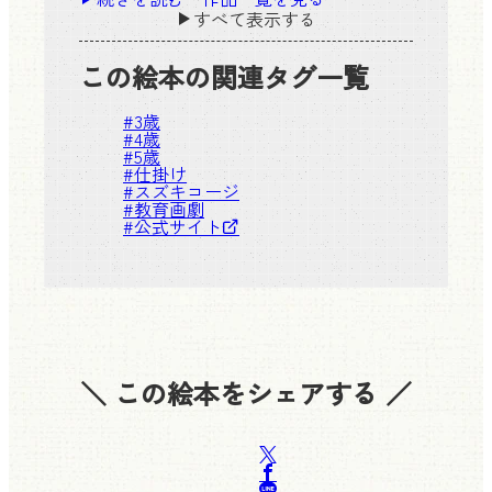
すべて表示する
この絵本の関連タグ一覧
#
3歳
#
4歳
#
5歳
#
仕掛け
#
スズキコージ
#
教育画劇
#
公式サイト
＼ この絵本をシェアする ／