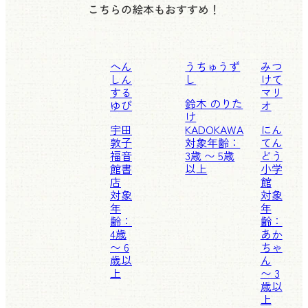
こちらの絵本もおすすめ！
へん
うちゅうず
みつ
しん
し
けて
する
マリ
鈴木 のりた
ゆび
オ
け
宇田
KADOKAWA
にん
敦子
対象年齢：
てん
福音
3歳 〜 5歳
どう
館書
以上
小学
店
館
対象
対象
年
年
齢：
齢：
4歳
あか
〜 6
ちゃ
歳以
ん
上
〜 3
歳以
上