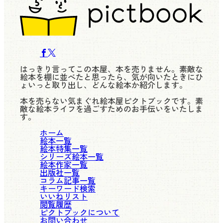
はっきり言ってこの本屋、本を売りません。素敵な
絵本を棚に並べたと思ったら、気が向いたときにひ
ょいっと取り出し、どんな絵本か紹介します。
本を売らない気まぐれ絵本屋ピクトブックです。素
敵な絵本ライフを過ごすためのお手伝いをいたしま
す。
ホーム
絵本一覧
絵本特集一覧
シリーズ絵本一覧
絵本作家一覧
出版社一覧
コラム記事一覧
キーワード検索
いいねリスト
閲覧履歴
ピクトブックについて
お問い合わせ