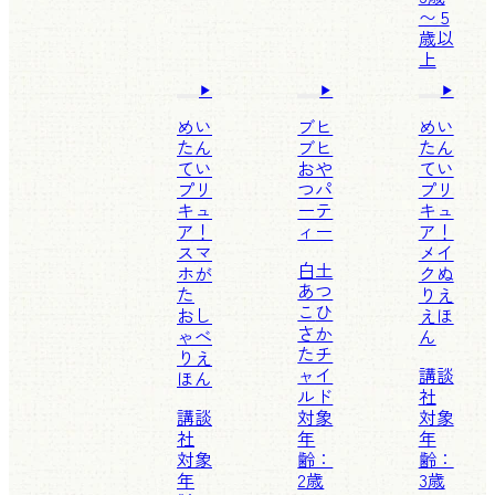
〜 5
歳以
上
めい
ブヒ
めい
たん
ブヒ
たん
てい
おや
てい
プリ
つパ
プリ
キュ
ーテ
キュ
ア！
ィー
ア！
スマ
メイ
白土
ホが
クぬ
あつ
た
りえ
こ
ひ
おし
えほ
さか
ゃべ
ん
たチ
りえ
ャイ
講談
ほん
ルド
社
講談
対象
対象
社
年
年
対象
齢：
齢：
年
2歳
3歳