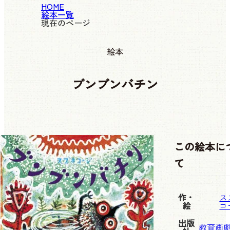
HOME
絵本一覧
現在のページ
絵本
ブンブンバチン
この絵本に
て
作・
ス
絵
コ
出版
教育画