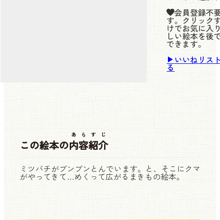
会員登録不
す。クリック
けでお気に入
しい絵本を後
できます。
いいねリス
る
あらすじ
この絵本の
内容紹介
ミツバチがブンブンとんでいます。と、そこにクマ
がやってきて…めくって広がるまきもの絵本。