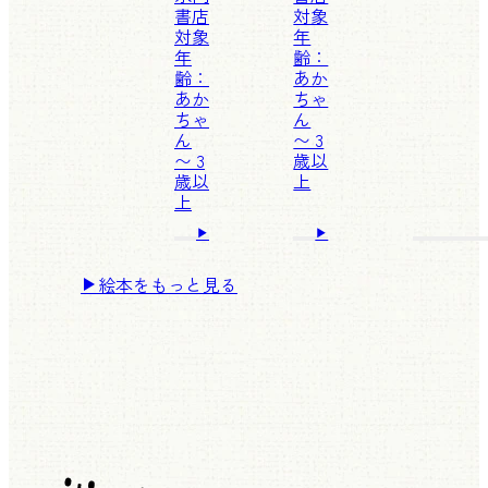
書店
対象
対象
年
年
齢：
齢：
あか
あか
ちゃ
ちゃ
ん
ん
〜 3
〜 3
歳以
歳以
上
上
絵本をもっと見る