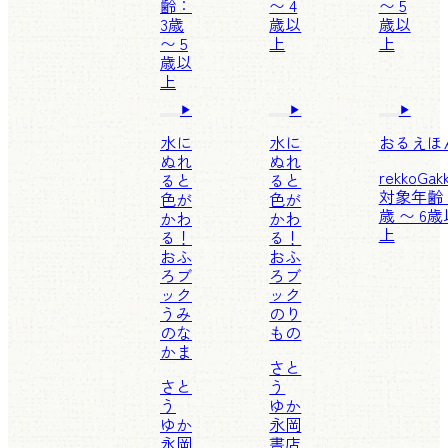
齢：
〜 4
〜 5
3歳
歳以
歳以
〜 5
上
上
歳以
上
水に
水に
おるえほ
ぬれ
ぬれ
rekko
Gak
ると
ると
対象年齢
色が
色が
歳 〜 6歳
かわ
かわ
上
る！
る！
おふ
おふ
ろブ
ろブ
ック
ック
うみ
のり
のな
もの
かま
さと
さと
う
う
ゆか
ゆか
永岡
永岡
書店