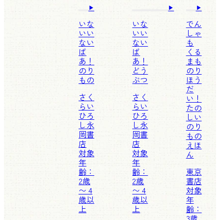
いな
いな
でん
いい
いい
しゃ
ない
ない
も
ば
ば
くる
あ！
あ！
まも
のり
どう
のり
もの
ぶつ
ほう
だ
さく
さく
い！
らい
らい
たの
ひろ
ひろ
しい
し
永
し
永
のり
岡書
岡書
もの
店
店
えほ
対象
対象
ん
年
年
齢：
齢：
東京
2歳
2歳
書店
〜 4
〜 4
対象
歳以
歳以
年
上
上
齢：
3歳