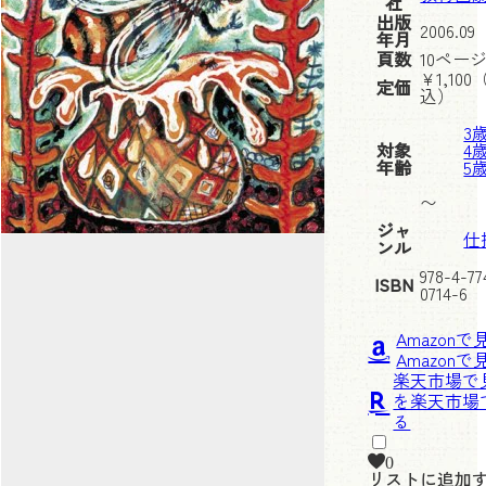
社
出版
2006.09
年月
頁数
10ペー
¥
1,100
定価
込）
3
対象
4
年齢
5
〜
ジャ
仕
ンル
978-4-77
ISBN
0714-6
Amazonで
楽天市場で
0
リストに追加