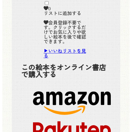
0
リストに追加する
会員登録不要で
す。クリックするだ
けでお気に入りや欲
しい絵本を後で確認
できます。
いいねリストを見
る
この絵本をオンライン書店
で購入する