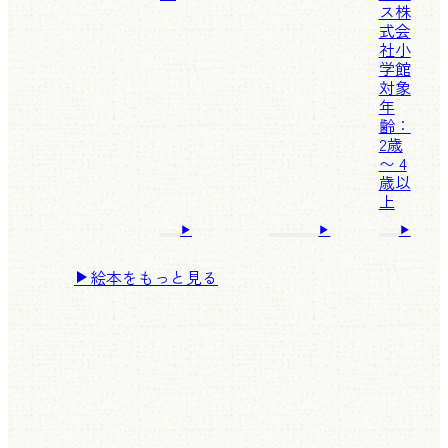
ス株
式会
社
小
学館
対象
年
齢：
2歳
〜 4
歳以
上
絵本をもっと見る