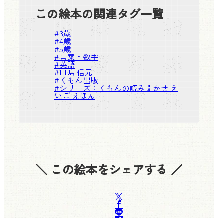
この絵本の関連タグ一覧
#
3歳
#
4歳
#
5歳
#
言葉・数字
#
英語
#
田島 信元
#
くもん出版
#シリーズ：
くもんの読み聞かせ え
いご えほん
＼ この絵本をシェアする ／