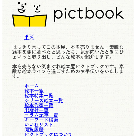
はっきり言ってこの本屋、本を売りません。素敵な
絵本を棚に並べたと思ったら、気が向いたときにひ
ょいっと取り出し、どんな絵本か紹介します。
本を売らない気まぐれ絵本屋ピクトブックです。素
敵な絵本ライフを過ごすためのお手伝いをいたしま
す。
ホーム
絵本一覧
絵本特集一覧
シリーズ絵本一覧
絵本作家一覧
出版社一覧
コラム記事一覧
キーワード検索
いいねリスト
閲覧履歴
ピクトブックについて