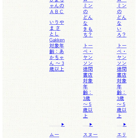
ゃんの
ミン
ミン
ＡＢＣ
の
の
どん
どん
いりや
な
な
ま さ
きも
い
とし
ち？
ろ？
Gakken
対象年
トー
トー
齢：あ
ベ・
ベ・
かちゃ
ヤン
ヤン
ん 〜 3
ソン
ソン
歳以上
徳間
徳間
書店
書店
対象
対象
年
年
齢：
齢：
3歳
3歳
〜 5
〜 5
歳以
歳以
上
上
ムー
スヌー
エリ