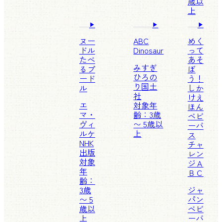
歳以
上
ヌー
ABC
めく
ドル
Dinosaur
って
たべ
あそ
みすぎ
るプ
ぼ
ひろの
ード
う！
り
国土
ル
しか
社
けえ
エ
対象年
ほん
マ・
齢：3歳
ベビ
ヴィ
〜 5歳以
ーバ
ルケ
上
ス
NHK
チャ
出版
レン
対象
ジＡ
年
ＢＣ
齢：
3歳
ジャ
〜 5
パン
歳以
ベビ
上
ーバ