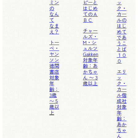
ミン
ピーと
ッ
の
はじめ
ク・
なん
てのＡ
カー
て
ＢＣ
ルの
なま
はじ
チャー
え？
めて
ルズ・
であ
トー
M・シ
うこ
ベ・
ュルツ
とば
ヤン
Gakken
１０
ソン
対象年
０
徳間
齢：あ
書店
かちゃ
エリ
対象
ん 〜 3
ッ
年
歳以上
ク・
齢：
カー
3歳
ル
偕
〜 5
成社
歳以
対象
上
年
齢：
あか
ちゃ
ん