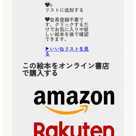
0
リストに追加する
会員登録不要で
す。クリックするだ
けでお気に入りや欲
しい絵本を後で確認
できます。
いいねリストを見
る
この絵本をオンライン書店
で購入する