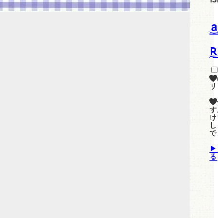
リ
す
け
し
で
る