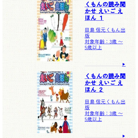
くもんの読み聞
かせ えいご え
ほん １
田島 信元
くもん出
版
対象年齢：3歳 〜
5歳以上
くもんの読み聞
かせ えいご え
ほん ２
田島 信元
くもん出
版
対象年齢：3歳 〜
5歳以上