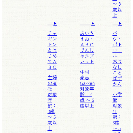
〜 3
歳以
上
チャ
あいう
パ
ギン
えお・
ウ・
トン
ＡＢＣ
パト
とは
でんし
ロー
じめ
ゃタブ
ル
てＡ
レット
おは
ＢＣ
なし
中村
こと
主婦
豪志
ばず
の友
Gakken
かん
社
対象年
対象
齢：2
小学
年
歳 〜 6
館
齢：
歳以上
対象
3歳
年
〜 5
齢：
歳以
3歳
上
〜 5