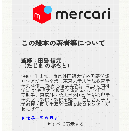
この絵本の著者等について
監修：
田島 信元
（たじま のぶもと）
1946年生まれ。東京外国語大学外国語学部
ロシア語学科卒業。東京大学大学院教育学
研究科修士(教育心理学専攻)。博士(人間科
学)。北海道大学教育学部発達心理学研究
室助手、東京外国語大学外国語学部心理学
研究室助教授・教授を経て、白百合女子大
学教授・同大生涯発達研究教育センター所
長に就任。
作品一覧を見る
すべて表示する