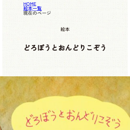
HOME
絵本一覧
現在のページ
絵本
どろぼうとおんどりこぞう