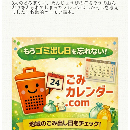
3人のどろぼうに、たんじょうびのごちそうのおん
どりをとられてしまったメルコンはしかえしを考え
ました。牧歌的ユーモア絵本。