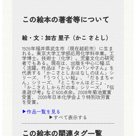
この絵本の著者等について
絵・文：
加古 里子
（かこ さとし）
1926年福井県武生市（現在越前市）に生ま
れる。東京大学工学部応用化学科卒業。工
学博士。技術士（化学）。児童文化の研究
者でもある。現在は、出版を中心に幅 広
く活躍。作品は『からすのパンやさん』を
代表する「かこさとしおはなしのほん」シ
リーズ、『うつくしい絵』、「だるまちゃ
ん」シリーズ、『とこちゃんはどこ』、
「かこさとしからだの本」シリーズ、『伝
承遊び考』など600点余。2008年菊池寛賞
受賞、 2009年日本化学会より特別功労賞
を受賞。
作品一覧を見る
すべて表示する
この絵本の関連タグ一覧