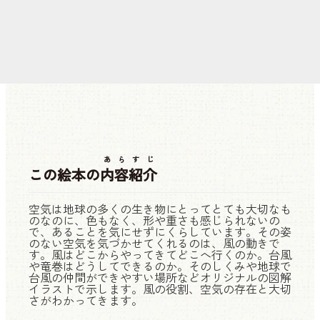
あらすじ
この絵本の
内容紹介
空気は地球の多くの生き物にとってとても大切なも
のなのに、色もなく、形や重さも感じられないの
で、あることを気にせずにくらしています。その姿
のない空気を気づかせてくれるのは、風の動きで
す。風はどこからやってきてどこへ行くのか。台風
や竜巻はどうしてできるのか。そのしくみや地球で
台風の仲間ができやすい場所などオリジナルの図解
イラストで示します。風の役割、空気の存在と大切
さがわかってきます。