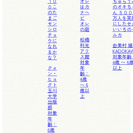
１０
オレ
ちゅらう
０こ
はカ
のオキち
のた
ナヘ
ん ５０
まご
ビ
万人を笑
モン
オレ
にしたせ
シロ
の庭
いいちの
チョ
ルカ
松橋
ウに
利光
由美村 
なれ
アリ
KADOKA
るか
ス館
対象年齢
な？
対象
4歳 〜 6
クォ
年
以上
ン・
齢：
ヒョ
4歳
クト
〜 6
玉川
歳以
大学
上
出版
部
対象
年
齢：
6歳