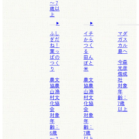
〜 7
歳以
上
ふし
イチ
マダ
ぎだ
から
ガス
ね！
つく
カル
葉っ
る
島へ
ぱの
田ん
今森
つく
ぼと
光彦
り
米
偕成
農文
農文
社
協
農
協
農
対象
山漁
山漁
年
村文
村文
齢：
化協
化協
7歳
会
会
以上
対象
対象
年
年
齢：
齢：
6歳
7歳
〜 7
以上