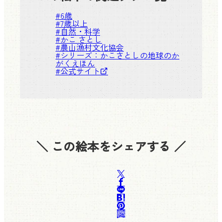
#
6歳
#
7歳以上
#
自然・科学
#
かこ さとし
#
農山漁村文化協会
#シリーズ：
かこさとしの地球のか
がくえほん
#
公式サイト
＼ この絵本をシェアする ／