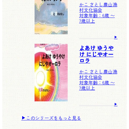
かこ さとし
農山漁
村文化協会
対象年齢：6歳 〜
7歳以上
よあけ ゆうや
け にじやオー
ロラ
かこ さとし
農山漁
村文化協会
対象年齢：6歳 〜
7歳以上
このシリーズをもっと見る