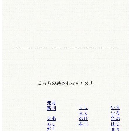
こちらの絵本もおすすめ！
先月
じし
いろ
新刊
ゃく
いろ
大あ
のひ
色の
らし
みつ
はじ
だ！
まり