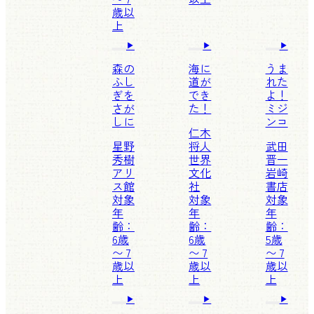
歳以
上
森の
海に
うま
ふし
道が
れた
ぎを
でき
よ！
さが
た！
ミジ
しに
ンコ
仁木
星野
将人
武田
秀樹
世界
晋一
アリ
文化
岩崎
ス館
社
書店
対象
対象
対象
年
年
年
齢：
齢：
齢：
6歳
6歳
5歳
〜 7
〜 7
〜 7
歳以
歳以
歳以
上
上
上