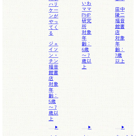
いわ
ハリ
ママ
田中
ケー
PHP
陵二
ンが
研究
福音
やっ
所
館書
てく
対象
店
る
年
対象
ジェ
齢：
年
イソ
6歳
齢：
ン・
〜 7
7歳
チン
歳以
以上
福音
上
館書
店
対象
年
齢：
5歳
〜 7
歳以
上