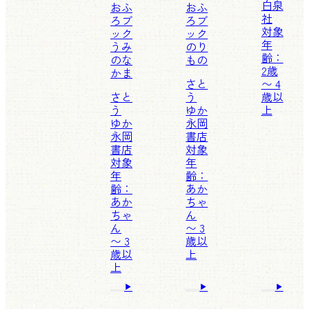
白泉
おふ
おふ
社
ろブ
ろブ
対象
ック
ック
年
うみ
のり
齢：
のな
もの
2歳
かま
さと
〜 4
さと
う
歳以
う
ゆか
上
ゆか
永岡
永岡
書店
書店
対象
対象
年
年
齢：
齢：
あか
あか
ちゃ
ちゃ
ん
ん
〜 3
〜 3
歳以
歳以
上
上