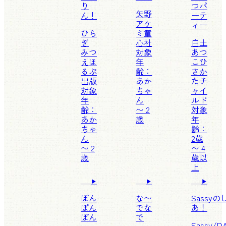
り
つパ
矢野
ん！
ーテ
アケ
ィー
ひら
ミ
童
ぎ
心社
白土
みつ
対象
あつ
え
ほ
年
こ
ひ
るぷ
齢：
さか
出版
あか
たチ
対象
ちゃ
ャイ
年
ん
ルド
齢：
〜 2
対象
あか
歳
年
ちゃ
齢：
ん
2歳
〜 2
〜 4
歳
歳以
上
ぽん
な〜
Sassy
ぽん
でな
あ！
ぽん
で
Sassy/D