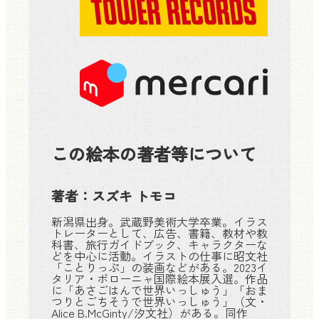
この絵本の著者等について
著者：
スズキ トモコ
新潟県出身。武蔵野美術大学卒業。イラス
トレーターとして、広告、書籍、教材や教
科書、旅行ガイドブック、キャラクターな
どを中心に活動。イラストの仕事に昭文社
「ことりっぷ」の装画などがある。2023イ
タリア・ボローニャ国際絵本展入選。作品
に「あさごはんで世界いっしゅう」「おま
つりとごちそうで世界いっしゅう」（文・
Alice B.McGinty/汐文社）がある。同作