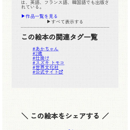
は、英語、フランス語、韓国語でも出版さ
れている。
作品一覧を見る
すべて表示する
この絵本の関連タグ一覧
#
あかちゃん
#
2歳
#
仕掛け
#
スズキ トモコ
#
世界文化社
#
公式サイト
＼ この絵本をシェアする ／