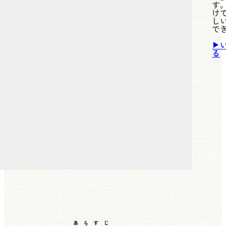
す
け
し
で
る
あらすじ