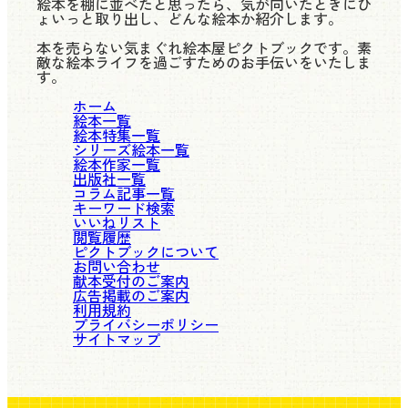
絵本を棚に並べたと思ったら、気が向いたときにひ
ょいっと取り出し、どんな絵本か紹介します。
本を売らない気まぐれ絵本屋ピクトブックです。素
敵な絵本ライフを過ごすためのお手伝いをいたしま
す。
ホーム
絵本一覧
絵本特集一覧
シリーズ絵本一覧
絵本作家一覧
出版社一覧
コラム記事一覧
キーワード検索
いいねリスト
閲覧履歴
ピクトブックについて
お問い合わせ
献本受付のご案内
広告掲載のご案内
利用規約
プライバシーポリシー
サイトマップ