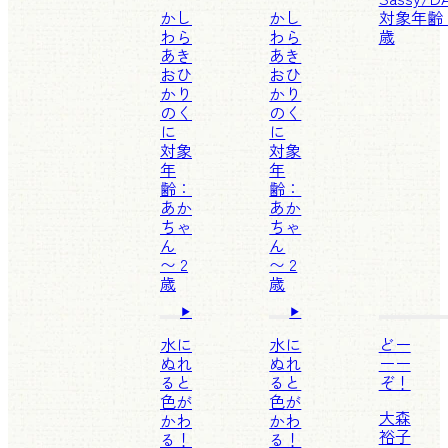
かし
かし
対象年齢：
わら
わら
歳
あき
あき
お
ひ
お
ひ
かり
かり
のく
のく
に
に
対象
対象
年
年
齢：
齢：
あか
あか
ちゃ
ちゃ
ん
ん
〜 2
〜 2
歳
歳
水に
水に
どー
ぬれ
ぬれ
ーー
ると
ると
ぞ！
色が
色が
大森
かわ
かわ
裕子
る！
る！