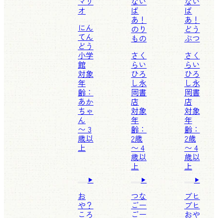
マリ
ない
ない
オ
ば
ば
あ！
あ！
にん
のり
どう
てん
もの
ぶつ
どう
小学
さく
さく
館
らい
らい
対象
ひろ
ひろ
年
し
永
し
永
齢：
岡書
岡書
あか
店
店
ちゃ
対象
対象
ん
年
年
〜 3
齢：
齢：
歳以
2歳
2歳
上
〜 4
〜 4
歳以
歳以
上
上
お
つな
ブヒ
や？
ごー
ブヒ
ころ
ごー
おや