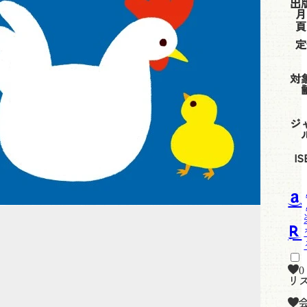
出
月
頁
定
対
ジ
IS
0
リ