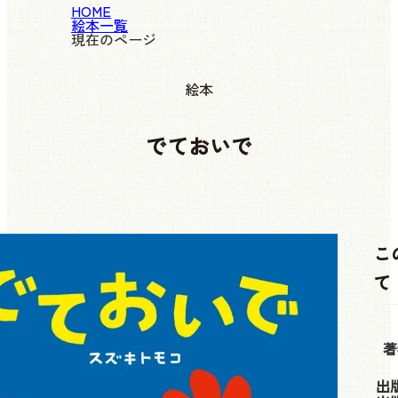
HOME
絵本一覧
現在のページ
絵本
でておいで
こ
て
著
出