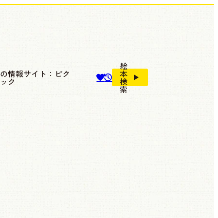
絵
本の情報サイト：ピク
本
ブック
検
索