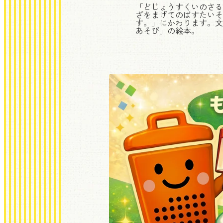
「どじょうすくいのさる
ざをまげてのばすたいそ
す。」にかわります。文
あそび」の絵本。