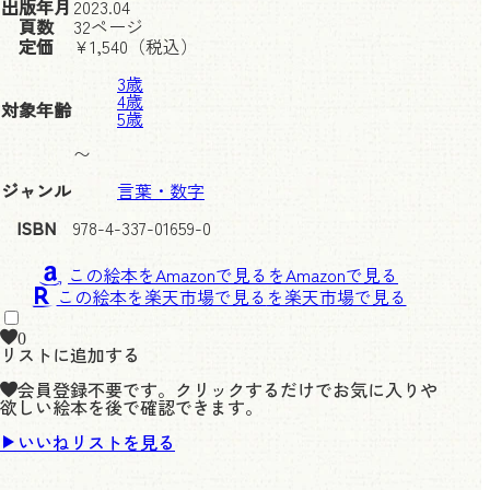
出版年月
2023.04
頁数
32ページ
定価
¥
1,540
（税込）
3歳
4歳
対象年齢
5歳
〜
ジャンル
言葉・数字
ISBN
978-4-337-01659-0
この絵本をAmazonで見る
この絵本を楽天市場で見る
0
リストに追加する
会員登録不要です。クリックするだけでお気に入りや
欲しい絵本を後で確認できます。
いいねリストを見る