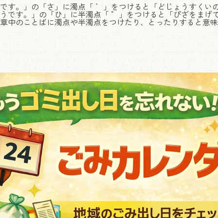
です。」の「さ」に濁点「 ゛」をつけると「どじょうすくい
うです。」の「ひ」に半濁点「 ゜」をつけると「ぴざをまげ
章中のことばに濁点や半濁点をつけたり、とったりすると意味