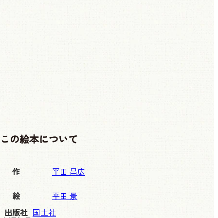
この絵本について
作
平田 昌広
絵
平田 景
出版社
国土社