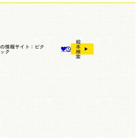
絵
本の情報サイト：ピク
本
ブック
検
索