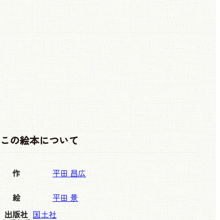
この絵本について
作
平田 昌広
絵
平田 景
出版社
国土社