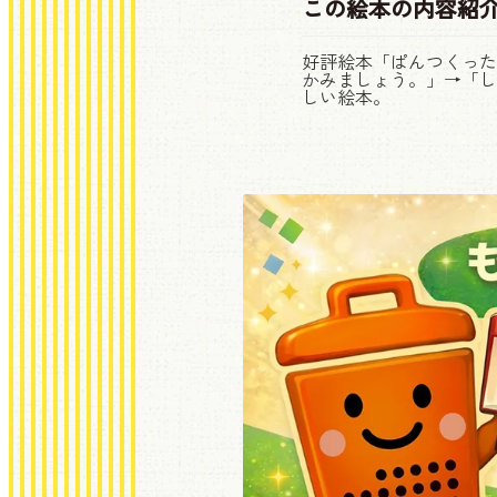
この絵本の
内容紹
好評絵本「ぱんつくった
かみましょう。」→「し
しい絵本。