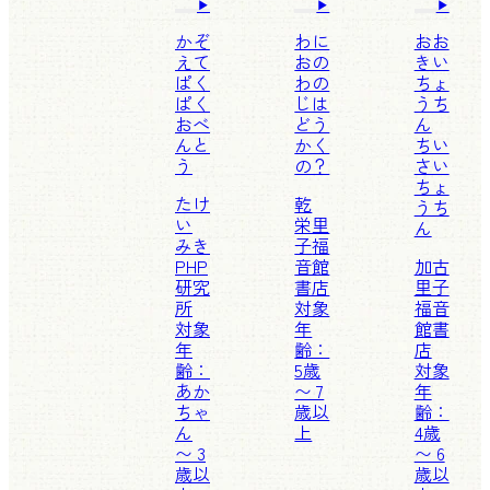
かぞ
わに
おお
えて
おの
きい
ぱく
わの
ちょ
ぱく
じは
うち
おべ
どう
ん
んと
かく
ちい
う
の？
さい
ちょ
たけ
乾
うち
い
栄里
ん
みき
子
福
PHP
音館
加古
研究
書店
里子
所
対象
福音
対象
年
館書
年
齢：
店
齢：
5歳
対象
あか
〜 7
年
ちゃ
歳以
齢：
ん
上
4歳
〜 3
〜 6
歳以
歳以