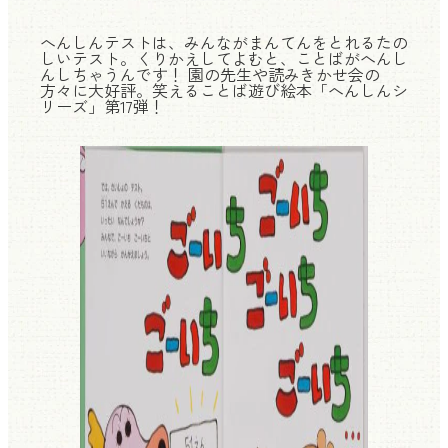
へんしんテストは、みんながまんてんをとれるたの
しいテスト。くりかえしてよむと、ことばがへんし
んしちゃうんです！ 園の先生や読みきかせ会の
方々に大好評。笑えることば遊び絵本「へんしんシ
リーズ」第17弾！