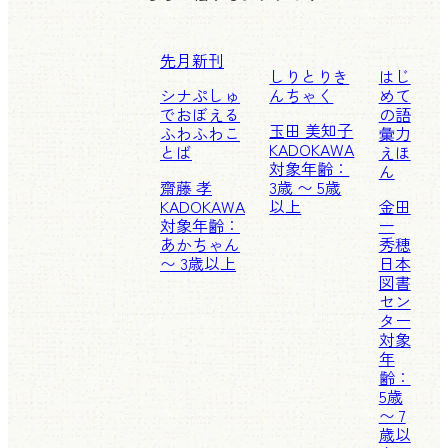
先月新刊
しりとりき
はじ
シナぷしゅ
んちゃく
めて
でおぼえる
の語
玉田 美知子
ふわふわこ
彙力
KADOKAWA
とば
えほ
対象年齢：
ん
齋藤 孝
3歳 〜 5歳
KADOKAWA
以上
金田
対象年齢：
一
あかちゃん
秀穂
〜 3歳以上
日本
図書
セン
ター
対象
年
齢：
5歳
〜 7
歳以