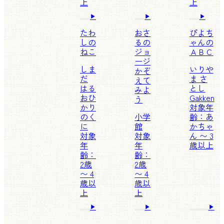
上
上
たわ
おさ
ぴよち
しの
るの
ゃんの
ねこ
ジョ
ＡＢＣ
ージ
しま
いりや
かぞ
だ
ま さ
えて
はる
とし
みよ
お
ひ
Gakken
う
かり
対象年
のく
小学
齢：あ
に
館
かちゃ
対象
対象
ん 〜 3
年
年
歳以上
齢：
齢：
2歳
2歳
〜 4
〜 4
歳以
歳以
上
上