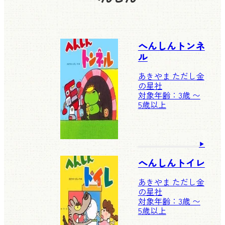
へんしんトンネ
ル
あきやま ただし
金
の星社
対象年齢：3歳 〜
5歳以上
へんしんトイレ
あきやま ただし
金
の星社
対象年齢：3歳 〜
5歳以上