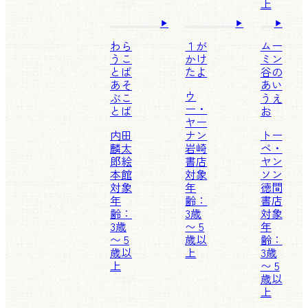
上
わら
１が
ムー
うこ
かけ
ミン
とば
たよ
谷の
あそ
あい
ウ
ぶこ
うえ
ー・
とば
お
ヤー
内田
ナン
トー
麟太
岩崎
ベ・
郎
絵
書店
ヤン
本館
対象
ソン
対象
年
徳間
年
齢：
書店
齢：
3歳
対象
3歳
〜 5
年
〜 5
歳以
齢：
歳以
上
3歳
上
〜 5
歳以
上