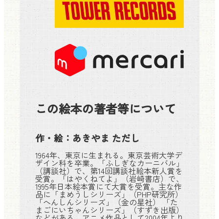
この絵本の著者等について
作・絵：
あきやま ただし
1964年、東京に生まれる。東京芸術大学デ
ザイン科を卒業。「ふしぎなカーニバル」
（講談社）で、第14回講談社絵本新人賞を
受賞。「はやくねてよ」（岩崎書店）で、
1995年日本絵本賞にて大賞を受賞。主な作
品に「まめうしシリーズ」（PHP研究所）
「へんしんシリーズ」（金の星社） 「た
まごにいちゃんシリーズ」（すずき出版）
などがある。アニメ作品として2004年より