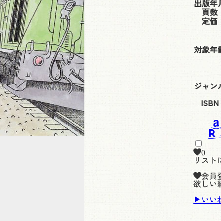
出版年
頁数
定価
対象年
ジャン
ISBN
0
リスト
会員
欲しい
いい