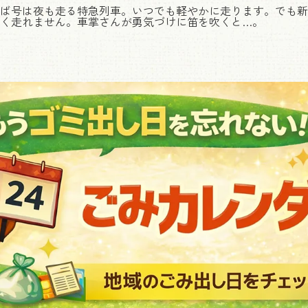
ば号は夜も走る特急列車。いつでも軽やかに走ります。でも新
く走れません。車掌さんが勇気づけに笛を吹くと…。