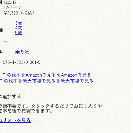
月
1999.12
32ページ
¥
1,320
（税込）
3歳
4歳
齢
5歳
〜
ル
乗り物
978-4-323-01361-9
この絵本をAmazonで見る
この絵本を楽天市場で見る
に追加する
登録不要です。クリックするだけでお気に入りや
絵本を後で確認できます。
ねリストを見る