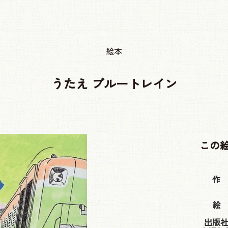
絵本
うたえ ブルートレイン
この
作
絵
出版