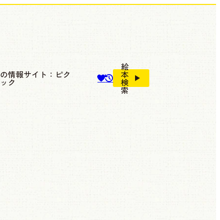
絵
本の情報サイト：ピク
本
ブック
検
索