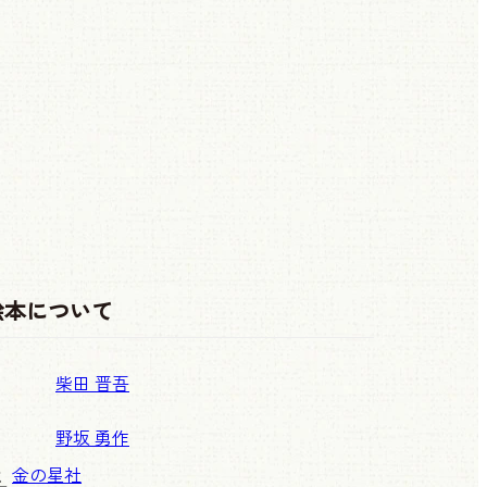
絵本について
柴田 晋吾
野坂 勇作
社
金の星社