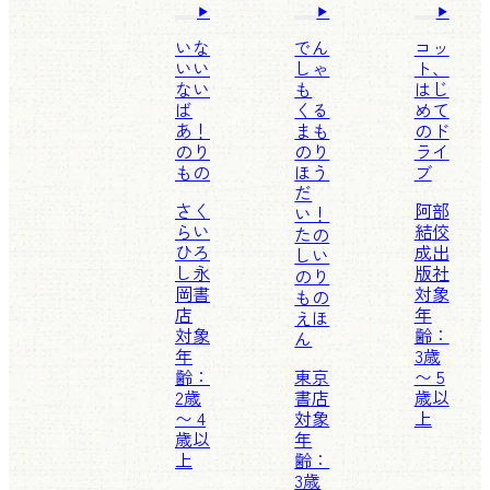
いな
でん
コッ
いい
しゃ
ト、
ない
も
はじ
ば
くる
めて
あ！
まも
のド
のり
のり
ライ
もの
ほう
ブ
だ
さく
阿部
い！
らい
結
佼
たの
ひろ
成出
しい
し
永
版社
のり
岡書
対象
もの
店
年
えほ
対象
齢：
ん
年
3歳
齢：
東京
〜 5
2歳
書店
歳以
〜 4
対象
上
歳以
年
上
齢：
3歳