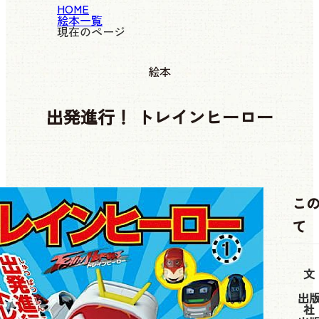
HOME
絵本一覧
現在のページ
絵本
出発進行！ トレインヒーロー
こ
て
文
出
社