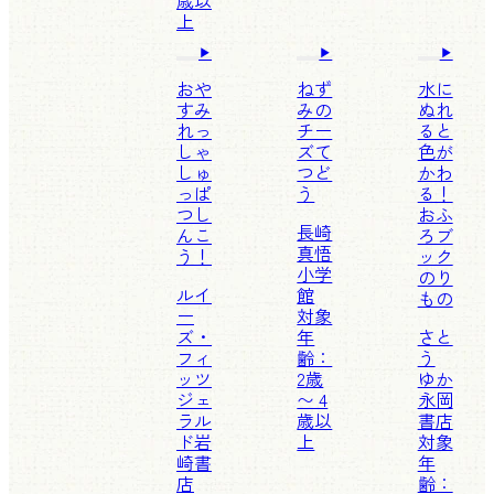
歳以
上
おや
ねず
水に
すみ
みの
ぬれ
れっ
チー
ると
しゃ
ズて
色が
しゅ
つど
かわ
っぱ
う
る！
つし
おふ
長崎
んこ
ろブ
真悟
う！
ック
小学
のり
ルイ
館
もの
ー
対象
ズ・
年
さと
フィ
齢：
う
ッツ
2歳
ゆか
ジェ
〜 4
永岡
ラル
歳以
書店
ド
岩
上
対象
崎書
年
店
齢：