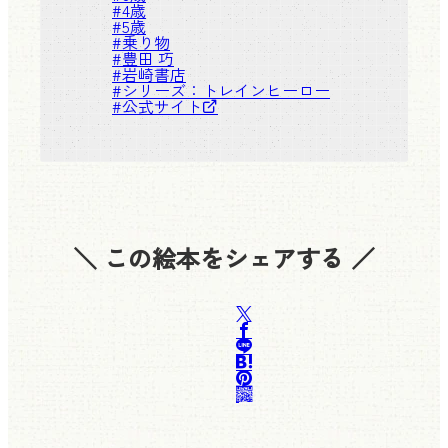
#
4歳
#
5歳
#
乗り物
#
豊田 巧
#
岩崎書店
#シリーズ：
トレインヒーロー
#
公式サイト
＼ この絵本をシェアする ／