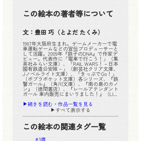
この絵本の著者等について
文：
豊田 巧
（とよだ たくみ）
1967年大阪府生まれ。ゲームメーカーで電
車運転ゲームなどの宣伝プロデューサーと
して活躍。2009年『鉄子のDNA』で作家デ
ビュー。代表作に「電車で行こう！」（集
英社みらい文庫）、「RAIL WARS！－日本
國有鉄道公安隊－」（創芸社クリア文庫、
Jノベルライト文庫）、「きっぷでGo！」
（ポプラポケット文庫）各シリーズ、『鉄
警ガール』（角川文庫）、『南の島のカノ
ン』（徳間書店）、『レールアテンダント
ガール 車内販売にまいりました！』（LI...
続きを読む・作品一覧を見る
すべて表示する
この絵本の関連タグ一覧
#
3歳