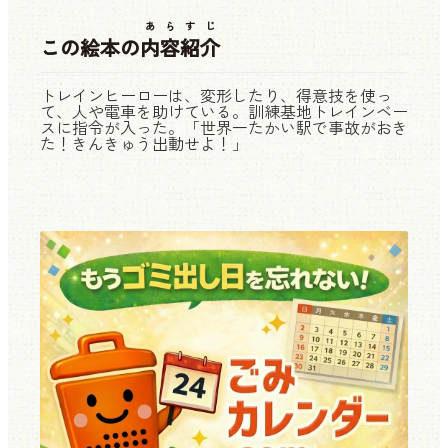
あらすじ
この絵本の
内容紹介
トレインヒーローは、変形したり、得意技を使っ
て、人や電車を助けている。訓練基地トレインベー
スに指令が入った。「世界一たかい駅で事故がおき
た！きんきゅう出動せよ！」