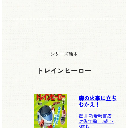
シリーズ絵本
トレインヒーロー
森の火事に立ち
むかえ！
豊田 巧
岩崎書店
対象年齢：3歳 〜
5歳以上