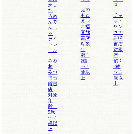
かし
ス
えの
た
もと
チャ
ろめ
えつ
オ・
んで
こ
福
ワン
んし
音館
ユエ
ゃ
書店
岩崎
ライ
対象
書店
トレ
年
対象
ール
齢：
年
みね
2歳
齢：
お
〜 4
3歳
みつ
歳以
〜 5
福音
上
歳以
館書
上
店
対象
年
齢：
5歳
〜 7
歳以
上