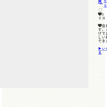
0
リス
会
す。
けで
しい
でき
い
る