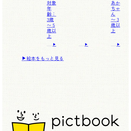
対象
あか
年
ちゃ
齢：
ん
3歳
〜 3
〜 5
歳以
歳以
上
上
絵本をもっと見る