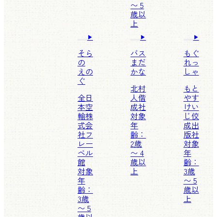
〜 5
歳以
上
そら
バス
もぐ
の
まだ
れっ
えの
かな
しゃ
ぐ
北村
もと
全日
人
偕
やす
本空
成社
けい
輸株
対象
じ
佼
式会
年
成出
社
フ
齢：
版社
レー
2歳
対象
ベル
〜 4
年
館
歳以
齢：
対象
上
3歳
年
〜 5
齢：
歳以
3歳
上
〜 5