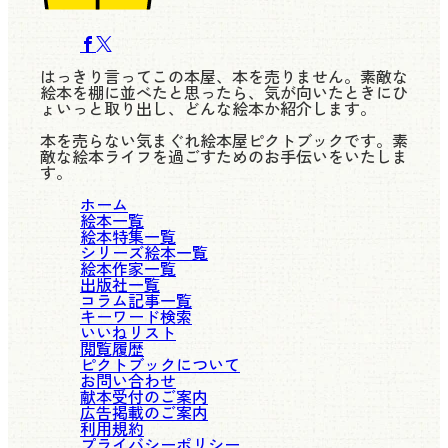
はっきり言ってこの本屋、本を売りません。素敵な
絵本を棚に並べたと思ったら、気が向いたときにひ
ょいっと取り出し、どんな絵本か紹介します。
本を売らない気まぐれ絵本屋ピクトブックです。素
敵な絵本ライフを過ごすためのお手伝いをいたしま
す。
ホーム
絵本一覧
絵本特集一覧
シリーズ絵本一覧
絵本作家一覧
出版社一覧
コラム記事一覧
キーワード検索
いいねリスト
閲覧履歴
ピクトブックについて
お問い合わせ
献本受付のご案内
広告掲載のご案内
利用規約
プライバシーポリシー