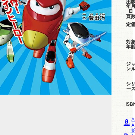
出
年
日
頁
定
対
年
ジ
ン
シ
ー
ISB
A