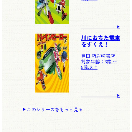
川におちた電車
をすくえ！
豊田 巧
岩崎書店
対象年齢：3歳 〜
5歳以上
このシリーズをもっと見る