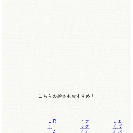
こちらの絵本もおすすめ！
ＬＲ
トラ
しょ
Ｔ
ック
くぱ
しん
くん
んバ