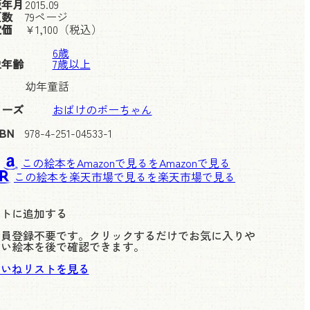
版年月
2015.09
頁数
79ページ
定価
¥
1,100
（税込）
6歳
象年齢
7歳以上
幼年童話
リーズ
おばけのポーちゃん
SBN
978-4-251-04533-1
この絵本をAmazonで見る
この絵本を楽天市場で見る
ストに追加する
会員登録不要です。クリックするだけでお気に入りや
しい絵本を後で確認できます。
いいねリストを見る