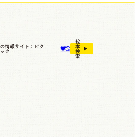
絵
本の情報サイト：ピク
本
ブック
検
索