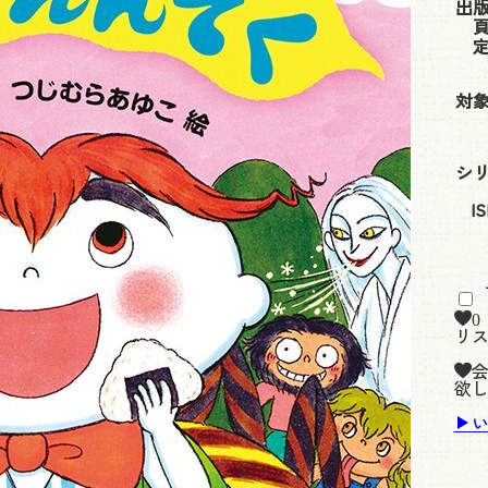
出
対
シ
I
0
リ
欲