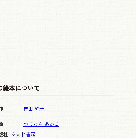
の絵本について
作
吉田 純子
絵
つじむら あゆこ
版社
あかね書房