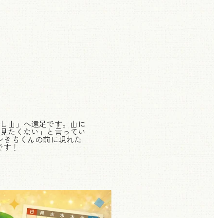
し山」へ遠足です。山に
見たくない」と言ってい
ンきちくんの前に現れた
です！