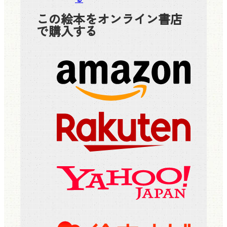
この絵本をオンライン書店
で購入する