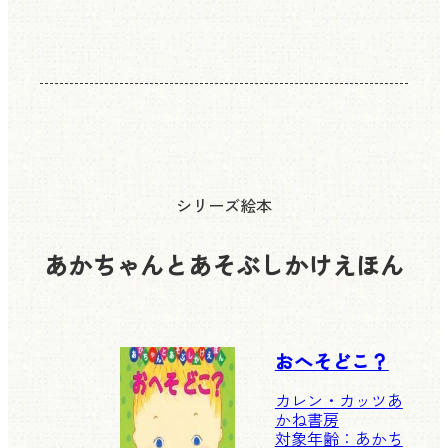
シリーズ絵本
あかちゃんとあそぶしかけえほん
おへそどこ？
カレン・カッツ
あ
かね書房
対象年齢：あかち