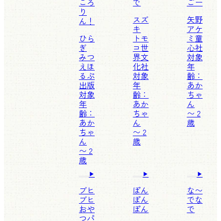
ころ
で
ごー
り
スズ
矢野
ん！
キ
アケ
ひら
トモ
ミ
童
ぎ
コ
世
心社
みつ
界文
対象
え
ほ
化社
年
るぷ
対象
齢：
出版
年
あか
対象
齢：
ちゃ
年
あか
ん
齢：
ちゃ
〜 2
あか
ん
歳
ちゃ
〜 2
ん
歳
〜 2
歳
ブヒ
ぽん
な〜
ブヒ
ぽん
でな
おや
ぽん
で
つパ