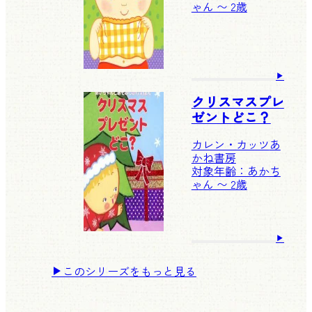
ゃん 〜 2歳
クリスマスプレ
ゼントどこ？
カレン・カッツ
あ
かね書房
対象年齢：あかち
ゃん 〜 2歳
このシリーズをもっと見る