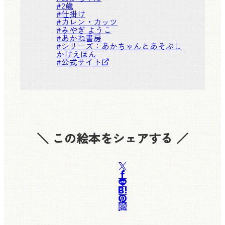
#
2歳
#
仕掛け
#
カレン・カッツ
#
みやぎ ようこ
#
あかね書房
#シリーズ：
あかちゃんとあそぶし
かけえほん
#
公式サイト
＼ この絵本をシェアする ／