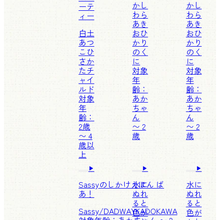
かし
かし
ーテ
わら
わら
ィー
あき
あき
白土
お
ひ
お
ひ
あつ
かり
かり
こ
ひ
のく
のく
さか
に
に
たチ
対象
対象
ャイ
年
年
ルド
齢：
齢：
対象
あか
あか
年
ちゃ
ちゃ
齢：
ん
ん
2歳
〜 2
〜 2
〜 4
歳
歳
歳以
上
Sassyのしかけえほん ば
水に
水に
あ！
ぬれ
ぬれ
ると
ると
Sassy/DADWAY
KADOKAWA
色が
色が
対象年齢：あかちゃん 〜 2