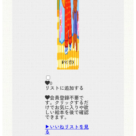
0
リストに追加する
会員登録不要で
す。クリックするだ
けでお気に入りや欲
しい絵本を後で確認
できます。
いいねリストを見
る