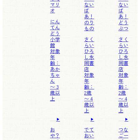
マリ
ない
ない
オ
ば
ば
あ！
あ！
にん
のり
どう
てん
もの
ぶつ
どう
小学
さく
さく
館
らい
らい
対象
ひろ
ひろ
年
し
永
し
永
齢：
岡書
岡書
あか
店
店
ちゃ
対象
対象
ん
年
年
〜 3
齢：
齢：
歳以
2歳
2歳
上
〜 4
〜 4
歳以
歳以
上
上
お
でて
つな
や？
おい
ごー