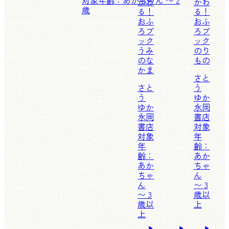
かわ
かわ
歳
る！
る！
おふ
おふ
ろブ
ろブ
ック
ック
うみ
のり
のな
もの
かま
さと
さと
う
う
ゆか
ゆか
永岡
永岡
書店
書店
対象
対象
年
年
齢：
齢：
あか
あか
ちゃ
ちゃ
ん
ん
〜 3
〜 3
歳以
歳以
上
上