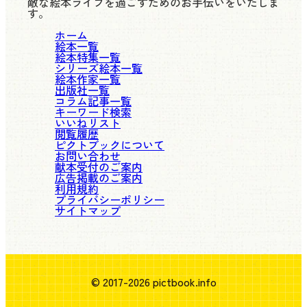
敵な絵本ライフを過ごすためのお手伝いをいたしま
す。
ホーム
絵本一覧
絵本特集一覧
シリーズ絵本一覧
絵本作家一覧
出版社一覧
コラム記事一覧
キーワード検索
いいねリスト
閲覧履歴
ピクトブックについて
お問い合わせ
献本受付のご案内
広告掲載のご案内
利用規約
プライバシーポリシー
サイトマップ
© 2017-2026 pictbook.info