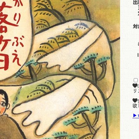
出
対
リ
欲