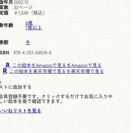
版年月
2002.12
頁数
32ページ
定価
¥
1,540
（税込）
6歳
象年齢
7歳以上
季節
冬
ISBN
978-4-251-00934-0
この絵本をAmazonで見る
この絵本を楽天市場で見る
0
ストに追加する
会員登録不要です。クリックするだけでお気に入りや
しい絵本を後で確認できます。
いいねリストを見る