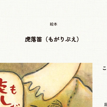
絵本
虎落笛（もがりぶえ）
こ