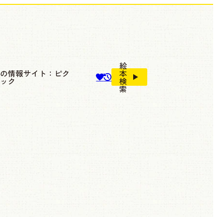
絵
本の情報サイト：ピク
本
ブック
検
索