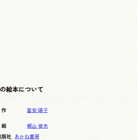
の絵本について
作
富安 陽子
絵
梶山 俊夫
出版社
あかね書房