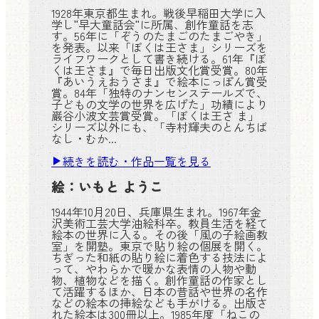
1928年東京都生まれ。戦後早稲田大学に入
学し"早大童話会"に所属、創作童話を志
す。56年に「ぞうのたまごのたまごやき」
を発表。以来「ぼくは王さま」シリーズを
ライフワークとして書き続ける。61年『ぼ
くは王さま』で毎日出版文化賞受賞。80年
『あいうえおうさま』で絵本にっぽん賞受
賞。84年「独特のナンセンステールズで、
子どもの文学の世界を広げた」功績により
巌谷小波文芸賞受賞。「ぼくは王さ ま」
シリーズ以外にも、「寺村輝夫のとんちば
なし・むか...
続きを読む・作品一覧を見る
絵：
いもと ようこ
1944年10月20日、兵庫県生まれ。1967年金
沢美術工芸大学油絵科卒。教員生活を経て
絵本の世界に入る。その後「風の子絵画教
室」を開塾。東京で貼り絵の個展を開く。
ちぎった和紙の貼り絵に着色する技法によ
って、やわらかで暖かな表情の人物や動
物、植物などを描く。創作童話の作家とし
て活躍するほか、日本の昔話や世界の名作
などの絵本の挿絵なども手がける。出版さ
れた絵本は300冊以上。1985年度「ねこの