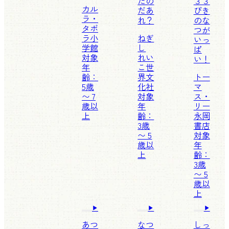
たの
３３
カル
だあ
びき
ラ・
れ？
のな
タボ
つが
ラ
小
ねぎ
いっ
学館
し
ぱ
対象
れい
い！
年
こ
世
齢：
界文
トー
5歳
化社
マ
〜 7
対象
ス・
歳以
年
リー
上
齢：
永岡
3歳
書店
〜 5
対象
歳以
年
上
齢：
3歳
〜 5
歳以
上
あつ
なつ
しっ