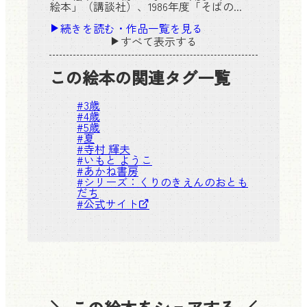
絵本」（講談社）、1986年度「そばの...
続きを読む・作品一覧を見る
すべて表示する
この絵本の関連タグ一覧
#
3歳
#
4歳
#
5歳
#
夏
#
寺村 輝夫
#
いもと ようこ
#
あかね書房
#シリーズ：
くりのきえんのおとも
だち
#
公式サイト