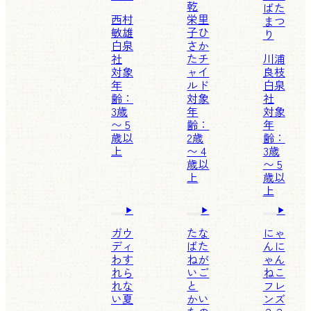
乾
ばた
西村
栄里
まつ
敏雄
子
ひ
り
白泉
さか
社
たチ
川浦
対象
ャイ
良枝
年
ルド
白泉
齢：
対象
社
3歳
年
対象
〜 5
齢：
年
歳以
2歳
齢：
上
〜 4
3歳
歳以
〜 5
上
歳以
上
ガウ
たな
にゃ
ディ
ばた
んに
わす
ねが
ゃん
れら
いご
ねこ
れな
と
フレ
い夏
かい
ンズ