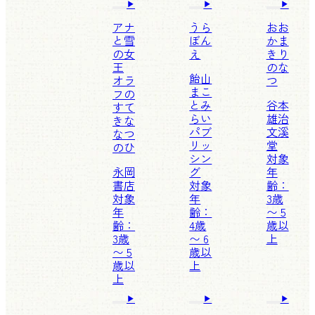
アナ
うら
おお
と雪
ぼん
かま
の女
え
きり
王
のな
飴山
オラ
つ
まこ
フの
と
み
谷本
すて
らい
雄治
きな
パブ
文溪
なつ
リッ
堂
のひ
シン
対象
永岡
グ
年
書店
対象
齢：
対象
年
3歳
年
齢：
〜 5
齢：
4歳
歳以
3歳
〜 6
上
〜 5
歳以
歳以
上
上