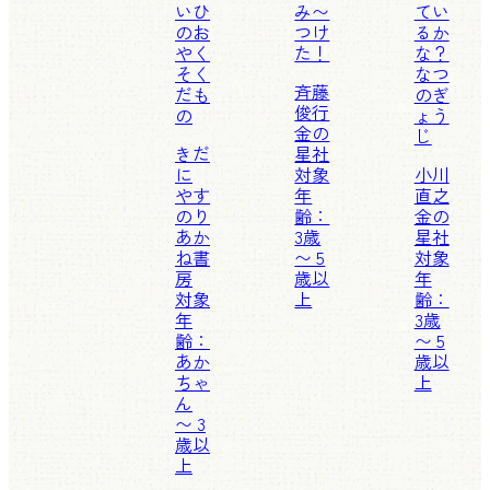
いひ
み〜
てい
のお
つけ
るか
やく
た！
な？
そく
なつ
斉藤
だも
のぎ
俊行
の
ょう
金の
じ
きだ
星社
に
対象
小川
やす
年
直之
のり
齢：
金の
あか
3歳
星社
ね書
〜 5
対象
房
歳以
年
対象
上
齢：
年
3歳
齢：
〜 5
あか
歳以
ちゃ
上
ん
〜 3
歳以
上