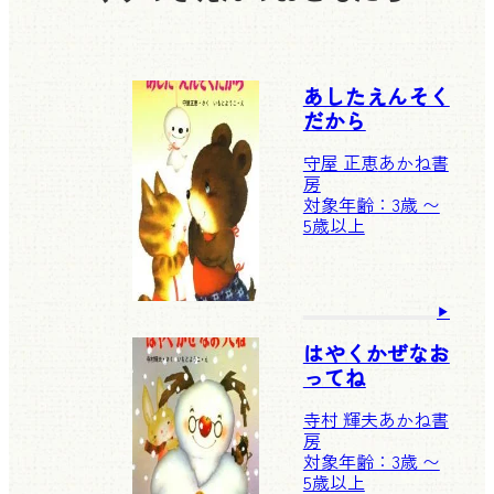
あしたえんそく
だから
守屋 正恵
あかね書
房
対象年齢：3歳 〜
5歳以上
はやくかぜなお
ってね
寺村 輝夫
あかね書
房
対象年齢：3歳 〜
5歳以上