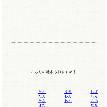
こちらの絵本もおすすめ！
たん
うき
しば
たん
わん
わん
たな
わん
この
ばた
たな