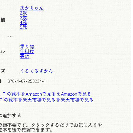
あかちゃん
2歳
3歳
年齢
4歳
5歳
〜
乗り物
ンル
仕掛け
英語
ーズ
くるくるずかん
N
978-4-07-250234-1
この絵本をAmazonで見る
この絵本を楽天市場で見る
に追加する
登録不要です。クリックするだけでお気に入りや
絵本を後で確認できます。