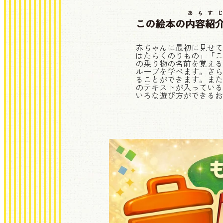
あらすじ
この絵本の
内容紹
赤ちゃんに最初に見せて
はたらくのりもの」「こ
の乗り物の名前を覚える
ループを学べます。さら
ることができます。また
のテキストが入っている
いろな遊び方ができるお