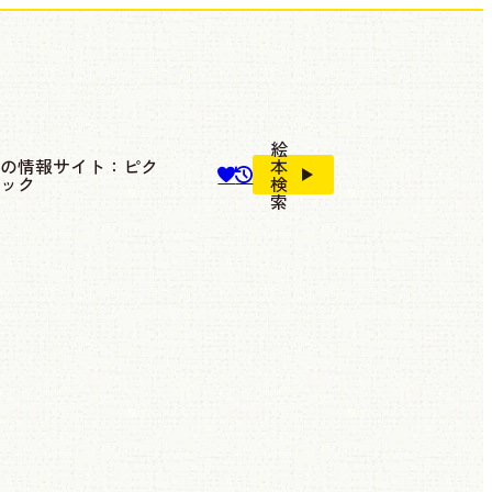
絵
本の情報サイト：ピク
本
ブック
検
索