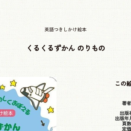
英語つきしかけ絵本
くるくるずかん のりもの
この
著
出版
出版年
頁
定