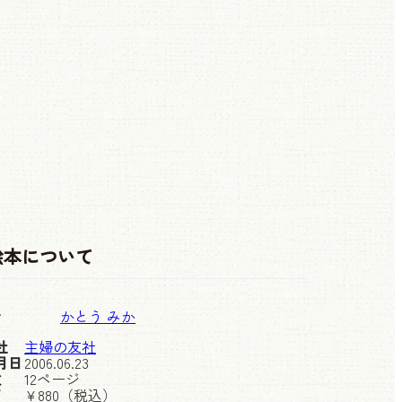
絵本について
者
かとう みか
社
主婦の友社
月日
2006.06.23
数
12ページ
価
¥
880
（税込）