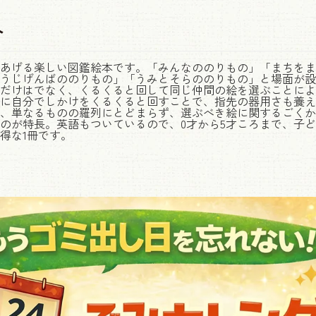
介
あげる楽しい図鑑絵本です。「みんなののりもの」「まちをま
うじげんばののりもの」「うみとそらののりもの」と場面が設
だけはでなく、くるくると回して同じ仲間の絵を選ぶことによ
に自分でしかけをくるくると回すことで、指先の器用さも養え
、単なるものの羅列にとどまらず、選ぶべき絵に関するごくか
のが特長。英語もついているので、0才から5才ころまで、子
得な1冊です。