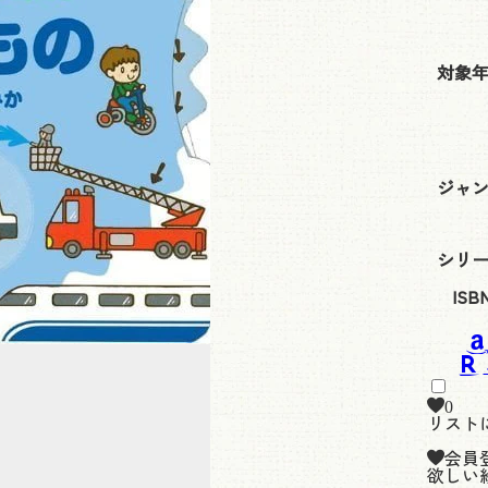
対象
ジャ
シリ
ISB
0
リスト
会員
欲しい