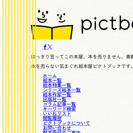
はっきり言ってこの本屋、本を売りません。素
本を売らない気まぐれ絵本屋ピクトブックです
ホーム
絵本一覧
絵本特集一覧
シリーズ絵本一覧
絵本作家一覧
出版社一覧
コラム記事一覧
キーワード検索
いいねリスト
閲覧履歴
ピクトブックについて
お問い合わせ
献本受付のご案内