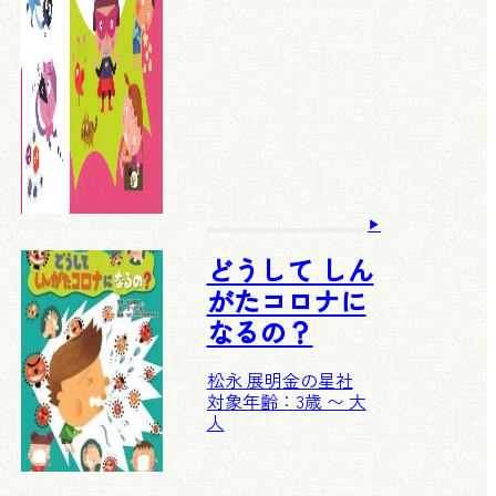
どうして しん
がたコロナに
なるの？
松永 展明
金の星社
対象年齢：3歳 〜 大
人