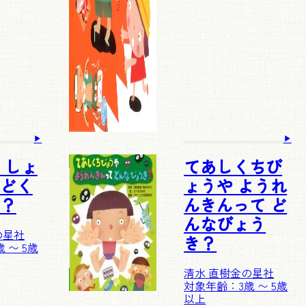
 しょ
てあしくちび
どく
ょうや ようれ
？
んきんって ど
んなびょう
の星社
き？
 〜 5歳
清水 直樹
金の星社
対象年齢：3歳 〜 5歳
以上