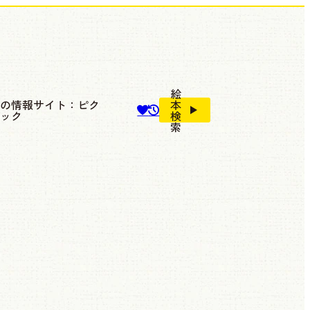
絵
本の情報サイト：ピク
本
ブック
検
索