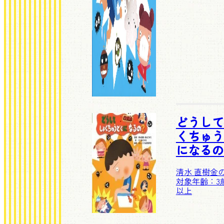
どうして
くちゅう
になるの
清水 直樹
金
対象年齢：3歳
以上