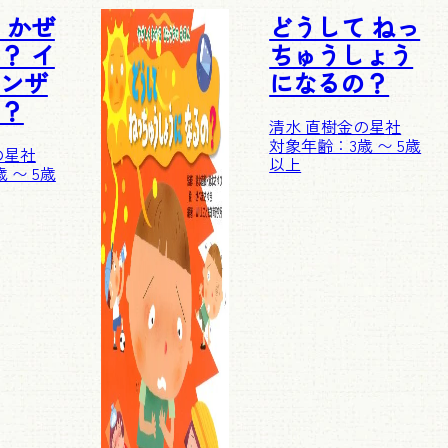
 かぜ
どうして ねっ
？ イ
ちゅうしょう
ンザ
になるの？
？
清水 直樹
金の星社
対象年齢：3歳 〜 5歳
の星社
以上
 〜 5歳