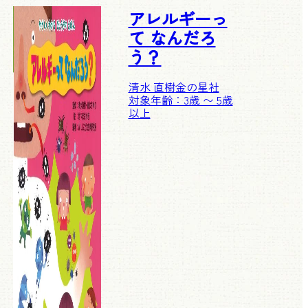
アレルギーっ
て なんだろ
う？
清水 直樹
金の星社
対象年齢：3歳 〜 5歳
以上