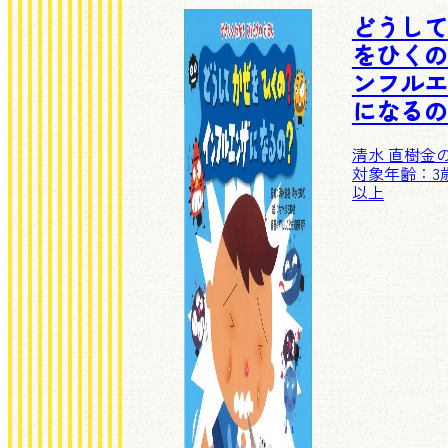
どうして
をひくの
ンフルエ
になるの
清水 直樹
金
対象年齢：3歳
以上