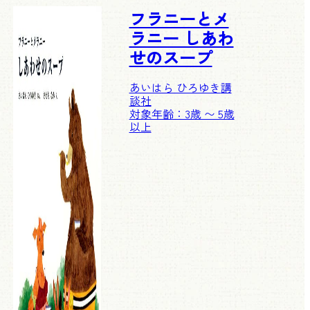
フラニーとメ
ラニー しあわ
せのスープ
あいはら ひろゆき
講
談社
対象年齢：3歳 〜 5歳
以上