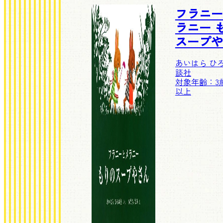
フラニー
ラニー 
スープや
あいはら ひ
談社
対象年齢：3歳
以上