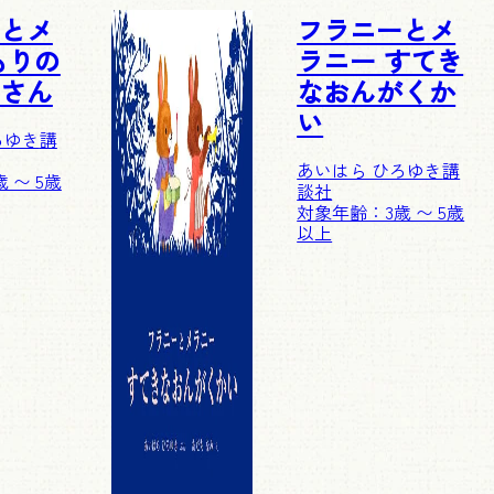
とメ
フラニーとメ
もりの
ラニー すてき
さん
なおんがくか
い
ろゆき
講
あいはら ひろゆき
講
 〜 5歳
談社
対象年齢：3歳 〜 5歳
以上