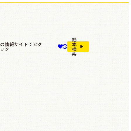
絵
本の情報サイト：ピク
本
ブック
検
索