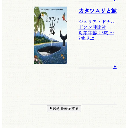
カタツムリと鯨
ジュリア・ドナル
ドソン
評論社
対象年齢：6歳 〜
7歳以上
続きを表示する