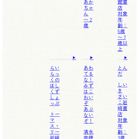
あか
館書
ちゃ
店
ん
対象
〜 2
年
歳
齢：
5歳
〜 7
歳以
上
らい
あわ
とん
らっ
てる
だ
くの
な！
しい
ほし
みず
き
くず
はこ
さい
しょ
わい
こ
岩
っぷ
ぞ
崎書
あぶ
トー
店
ない
マ
対象
ぞ！
ス・
年
リー
清永
齢：
岩崎
奈穂
3歳