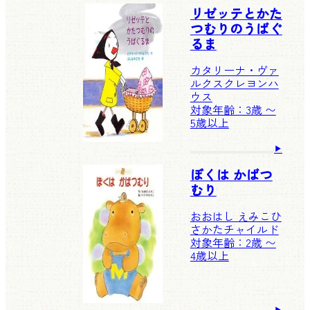
リゼッテとかた
つむりのうばぐ
るま
カタリーナ・ヴァ
ルクス
クレヨンハ
ウス
対象年齢：3歳 〜
5歳以上
ぼくは かばつ
むり
おおはし えみこ
ひ
さかたチャイルド
対象年齢：2歳 〜
4歳以上