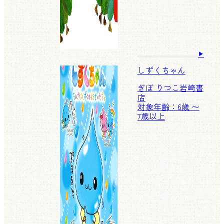
しずくちゃん
ぎぼ りつこ
岩崎書
店
対象年齢：6歳 〜
7歳以上