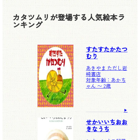
カタツムリが登場する人気絵本ラ
ンキング
すたすたかたつ
むり
あきやま ただし
岩
崎書店
対象年齢：あかち
ゃん 〜 2歳
せかいいちおお
きなうち