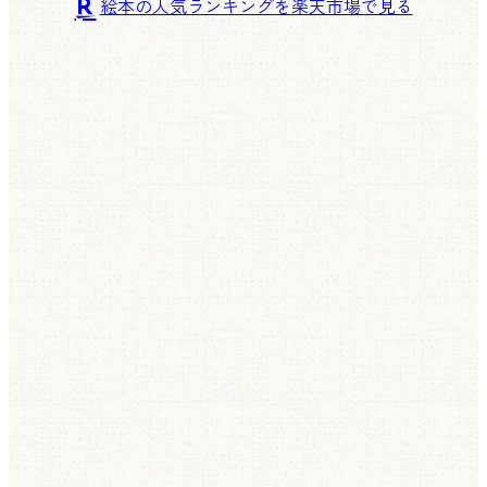
絵本の人気ランキング