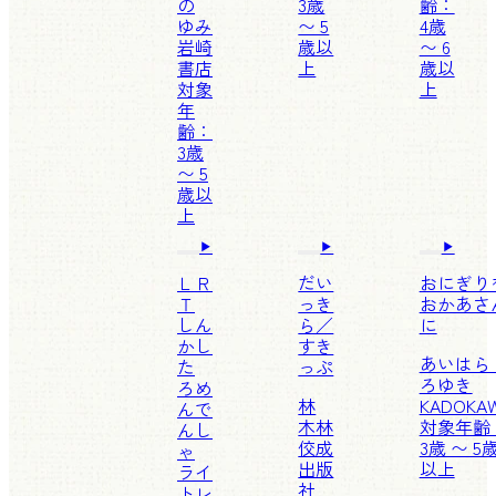
の
3歳
齢：
ゆみ
〜 5
4歳
岩崎
歳以
〜 6
書店
上
歳以
対象
上
年
齢：
3歳
〜 5
歳以
上
ＬＲ
だい
おにぎり
Ｔ
っき
おかあさ
しん
ら／
に
かし
すき
あいはら
た
っぷ
ろゆき
ろめ
林
KADOKA
んで
木林
対象年齢
んし
佼成
3歳 〜 5
ゃ
出版
以上
ライ
社
トレ