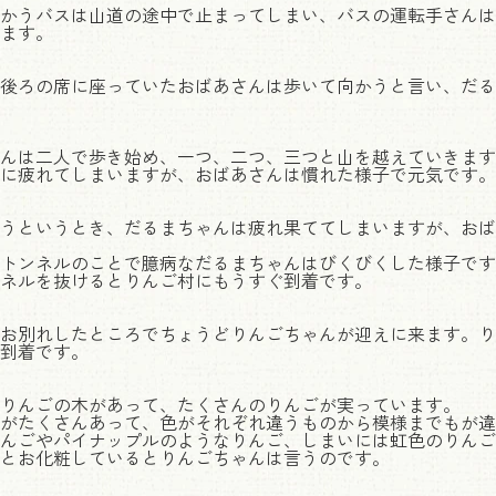
かうバスは山道の途中で止まってしまい、バスの運転手さんは
ます。
後ろの席に座っていたおばあさんは歩いて向かうと言い、だる
んは二人で歩き始め、一つ、二つ、三つと山を越えていきます
に疲れてしまいますが、おばあさんは慣れた様子で元気です。
うというとき、だるまちゃんは疲れ果ててしまいますが、おば
トンネルのことで臆病なだるまちゃんはびくびくした様子です
ネルを抜けるとりんご村にもうすぐ到着です。
お別れしたところでちょうどりんごちゃんが迎えに来ます。り
到着です。
りんごの木があって、たくさんのりんごが実っています。
がたくさんあって、色がそれぞれ違うものから模様までもが違
んごやパイナップルのようなりんご、しまいには虹色のりんご
とお化粧しているとりんごちゃんは言うのです。