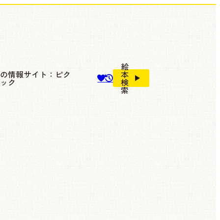
絵
本の情報サイト：ピク
本
ブック
検
索