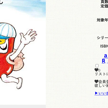
頁
定
対象
シリ
ISB
0
リスト
会員
欲しい
いい