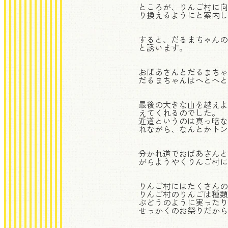
ところが、りんご村に向
り換えるようにと案内し
すると、だるまちゃんの
と誘います。
おばあさんとだるまちゃ
だるまちゃんはへとへと
最後の大きな山を越えよ
えてくれるのでした。
近道というのは真っ暗な
れながら、なんとかトン
分かれ道でおばあさんと
がらようやくりんご村に
りんご村にはたくさんの
りんご村のりんごは種類
ぶどうのように実ったり
せっかくのお祭りだから