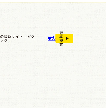
絵
本の情報サイト：ピク
本
ブック
検
索