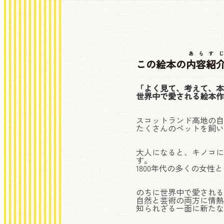
あらすじ
この絵本の
内容紹
「よく見て、考えて、本
世界中で愛される絵本作
スコットランド高地の自
たくさんのペットを飼い
大人になると、キノコに
す。
1800年代の多くの女
のちに世界中で愛される
自然と芸術の両方に情熱
知られざる一面に新たな