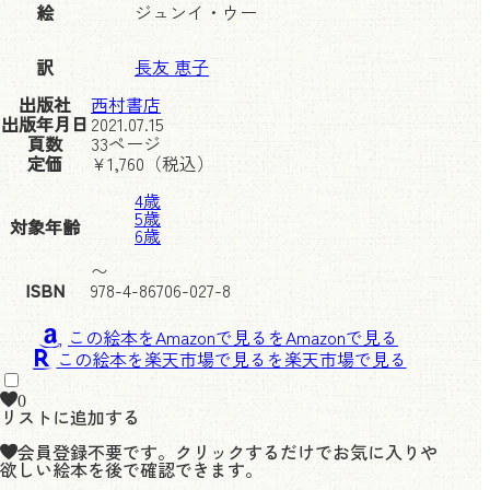
絵
ジュンイ・ウー
訳
長友 恵子
出版社
西村書店
出版年月日
2021.07.15
頁数
33ページ
定価
¥
1,760
（税込）
4歳
5歳
対象年齢
6歳
〜
ISBN
978-4-86706-027-8
この絵本をAmazonで見る
この絵本を楽天市場で見る
0
リストに追加する
会員登録不要です。クリックするだけでお気に入りや
欲しい絵本を後で確認できます。