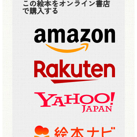
この絵本をオンライン書店
で購入する