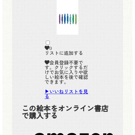
0
リストに追加する
会員登録不要で
す。クリックするだ
けでお気に入りや欲
しい絵本を後で確認
できます。
いいねリストを見
る
この絵本をオンライン書店
で購入する