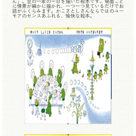
ん」。豆の一家の一日を描いた絵本です。場面ごと
に情景が細かに描かれ、一つ一つ見ているだけでお
話がふくらみます。かこさとしさんならではのユー
モアのセンスあふれる、愉快な絵本。