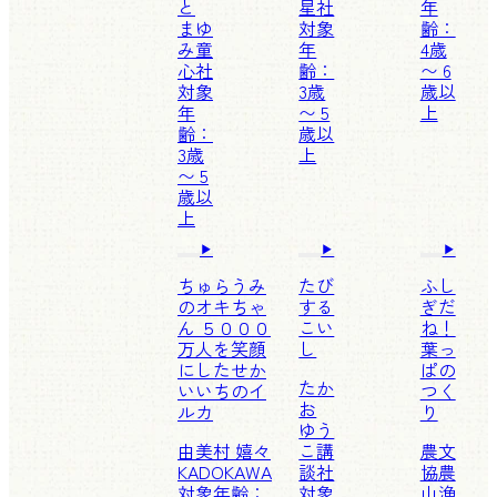
と
星社
年
まゆ
対象
齢：
み
童
年
4歳
心社
齢：
〜 6
対象
3歳
歳以
年
〜 5
上
齢：
歳以
3歳
上
〜 5
歳以
上
ちゅらうみ
たび
ふし
のオキちゃ
する
ぎだ
ん ５０００
こい
ね！
万人を笑顔
し
葉っ
にしたせか
ぱの
たか
いいちのイ
つく
お
ルカ
り
ゆう
由美村 嬉々
こ
講
農文
KADOKAWA
談社
協
農
対象年齢：
対象
山漁