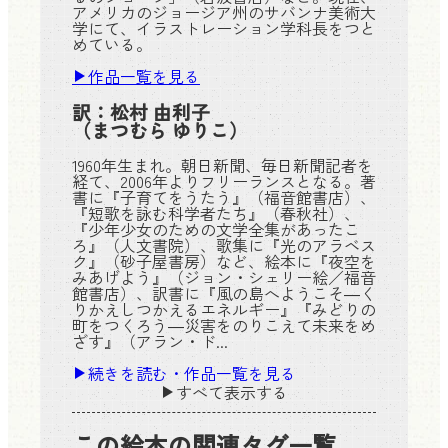
アメリカのジョージア州のサバンナ美術大
学にて、イラストレーション学科長をつと
めている。
作品一覧を見る
訳：
松村 由利子
（まつむら ゆりこ）
1960年生まれ。朝日新聞、毎日新聞記者を
経て、2006年よりフリーランスとなる。著
書に『子育てをうたう』（福音館書店）、
『短歌を詠む科学者たち』（春秋社）、
『少年少女のための文学全集があったこ
ろ』（人文書院）、歌集に『光のアラベス
ク』（砂子屋書房）など、絵本に『夜空を
みあげよう』（ジョン・シェリー絵／福音
館書店）、訳書に『風の島へようこそ―く
りかえしつかえるエネルギー』『みどりの
町をつくろう―災害をのりこえて未来をめ
ざす』（アラン・ド...
続きを読む・作品一覧を見る
すべて表示する
この絵本の関連タグ一覧