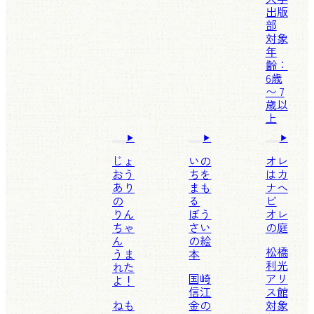
出版
部
対象
年
齢：
6歳
〜 7
歳以
上
じょ
いの
オレ
おう
ちを
はカ
あり
まも
ナヘ
の
る
ビ
りん
ぼう
オレ
ちゃ
さい
の庭
ん
の絵
松橋
うま
本
利光
れた
国崎
アリ
よ！
信江
ス館
ねも
金の
対象