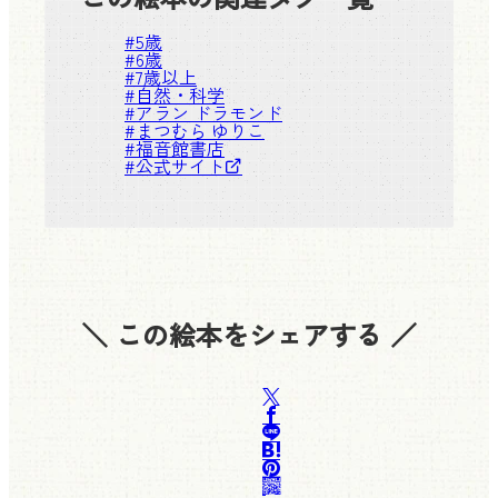
#
5歳
#
6歳
#
7歳以上
#
自然・科学
#
アラン ドラモンド
#
まつむら ゆりこ
#
福音館書店
#
公式サイト
＼ この絵本をシェアする ／