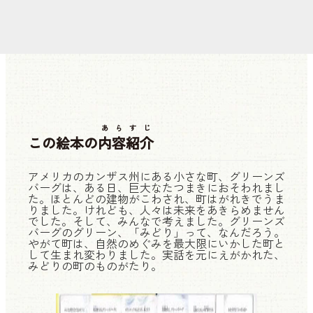
あらすじ
この絵本の
内容紹介
アメリカのカンザス州にある小さな町、グリーンズ
バーグは、ある日、巨大なたつまきにおそわれまし
た。ほとんどの建物がこわされ、町はがれきでうま
りました。けれども、人々は未来をあきらめません
でした。そして、みんなで考えました。グリーンズ
バーグのグリーン、「みどり」って、なんだろう。
やがて町は、自然のめぐみを最大限にいかした町と
して生まれ変わりました。実話を元にえがかれた、
みどりの町のものがたり。