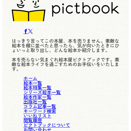
はっきり言ってこの本屋、本を売りません。素敵な
絵本を棚に並べたと思ったら、気が向いたときにひ
ょいっと取り出し、どんな絵本か紹介します。
本を売らない気まぐれ絵本屋ピクトブックです。素
敵な絵本ライフを過ごすためのお手伝いをいたしま
す。
ホーム
絵本一覧
絵本特集一覧
シリーズ絵本一覧
絵本作家一覧
出版社一覧
コラム記事一覧
キーワード検索
いいねリスト
閲覧履歴
ピクトブックについて
お問い合わせ