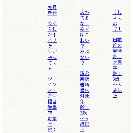
先月
あわ
じし
新刊
てる
ゃく
大あ
な！
の
らし
みず
て！
だ！
はこ
白數
ハリ
わい
哲久
ケー
ぞ
岩崎
ンが
あぶ
書店
やっ
ない
対象
てく
ぞ！
年
る
清永
齢：
ジェ
奈穂
3歳
イソ
岩崎
〜 5
ン・
書店
歳以
チン
対象
上
福音
年
館書
齢：
店
3歳
対象
〜 5
年
歳以
齢：
上