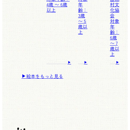
4歳 〜 6歳
年
村文
以上
齢：
化協
3歳
会
〜 5
対象
歳以
年
上
齢：
6歳
〜 7
歳以
上
絵本をもっと見る