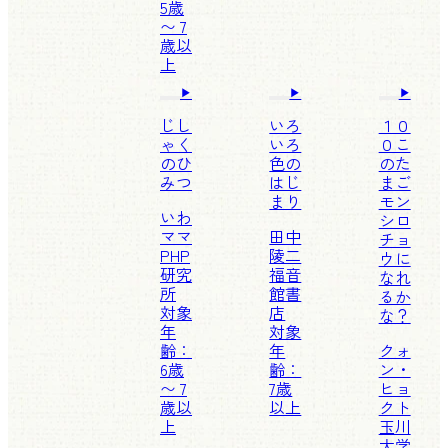
5歳
〜 7
歳以
上
じし
いろ
１０
ゃく
いろ
０こ
のひ
色の
のた
みつ
はじ
まご
まり
モン
いわ
シロ
ママ
田中
チョ
PHP
陵二
ウに
研究
福音
なれ
所
館書
るか
対象
店
な？
年
対象
齢：
年
クォ
6歳
齢：
ン・
〜 7
7歳
ヒョ
歳以
以上
クト
上
玉川
大学