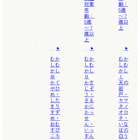
対象
齢：
年
5歳
齢：
〜 7
5歳
歳以
〜 7
上
歳以
上
むか
むか
むか
しむ
しむ
しむ
かし
かし
かし
Ⅲ
Ⅱ
Ⅰ
かぐ
かさ
天の
やひ
じぞ
岩
め・
う・
戸・
した
さる
ヤマ
きり
かに
タノ
すず
かっ
オロ
め・
せ
チ・
おむ
ん・
いな
すび
いっ
ばの
ころ
すん
白う