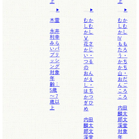
上
上
木霊
むか
むか
しむ
しむ
永井
かし
かし
利幸
Ⅴ
IV
みら
花さ
もも
いパ
かじ
たろ
ブリ
い・
う・
ッシ
つる
かち
ング
の
かち
対象
おん
山・
年
がえ
おだ
齢：
し・
んご
5歳
はち
ころ
〜 7
かつ
ころ
歳以
ぎひ
上
内田
め
麟太
内田
郎
文
麟太
溪堂
郎
文
対象
溪堂
年