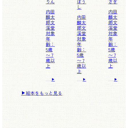
りん
ぼう
さぎ
し
内田
内田
麟太
内田
麟太
郎
文
麟太
郎
文
溪堂
郎
文
溪堂
対象
溪堂
対象
年
対象
年
齢：
年
齢：
5歳
齢：
5歳
〜 7
5歳
〜 7
歳以
〜 7
歳以
上
歳以
上
上
絵本をもっと見る