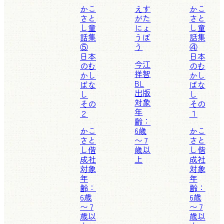
かこ
えす
かこ
さと
がた
さと
し童
にょ
し童
話集
うぼ
話集
⑤
う
④
日本
日本
今江
のむ
のむ
祥智
かし
かし
BL
ばな
ばな
出版
し
し
対象
その
その
年
２
１
齢：
かこ
6歳
かこ
さと
〜 7
さと
し
偕
歳以
し
偕
成社
上
成社
対象
対象
年
年
齢：
齢：
6歳
6歳
〜 7
〜 7
歳以
歳以