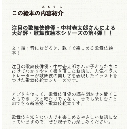
あらすじ
この絵本の
内容紹介
注目の歌舞伎俳優・中村壱太郎さんによる
大好評・歌舞伎絵本シリーズの第4弾！！
文・絵・音におどろき、親子で楽しめる歌舞伎絵
本！
注目の歌舞伎俳優・中村壱太郎さんが子どもたちに
むけてわかりやすく書き直したお話に、人気イラス
トレーターが歌舞伎の美しさを表現したイラストを
つけた歌舞伎絵本シリーズです。
アプリを使って、歌舞伎俳優の読み聞かせを聞くこ
ともでき、文と絵だけではなく、音でも楽しむこと
のできる新感覚・歌舞伎絵本です。
歌舞伎を知らない方でも楽しめるやさしいお話にな
っていますので、ぜひ親子でお楽しみください。