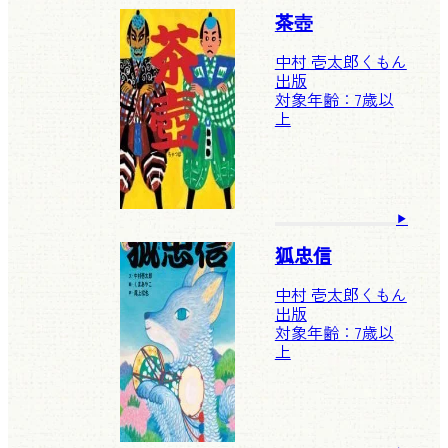
茶壺
中村 壱太郎
くもん
出版
対象年齢：7歳以
上
狐忠信
中村 壱太郎
くもん
出版
対象年齢：7歳以
上