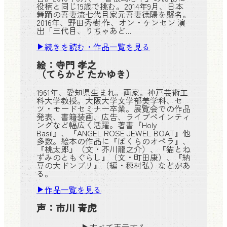
役柄と同じ19歳で挑む。2014年9月、日本
舞踊の吾妻流七代目家元吾妻徳陽を襲名。
2016年、野田秀樹 作、オン・ケンセン 演
出「三代目、りちゃあど...
続きを読む・作品一覧を見る
絵：
寺門 孝之
（てらかど たかゆき）
1961年、愛知県生まれ。画家。神戸芸術工
科大学教授。大阪大学文学部美学科、セ
ツ・モードセミナー卒業。展覧会での作品
発表、書籍装画、広告、ライブペインティ
ングなど幅広く活躍。著書『Holy
Basil』、『ANGEL ROSE JEWEL BOAT』他
多数。絵本の作品に『ぼくらのオペラ』、
『桃太郎』（文・芥川龍之介）、『猫とね
ずみのともぐらし』（文・町田康）、『納
豆の大ドンブリ』（編・穂村弘）などがあ
る。
作品一覧を見る
声：
市川 青虎