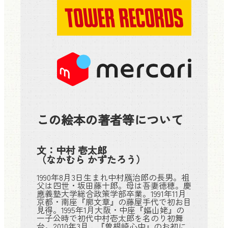
この絵本の著者等について
文：
中村 壱太郎
（なかむら かずたろう）
1990年8月3日生まれ中村鴈治郎の長男。祖
父は四世・坂田藤十郎。母は吾妻徳穂。慶
應義塾大学総合政策学部卒業。1991年11月
京都・南座『廓文章』の藤屋手代で初お目
見得。1995年1月大阪・中座『嫗山姥』の
一子公時で初代中村壱太郎を名のり初舞
台。2010年3月、『曽根崎心中』のお初に