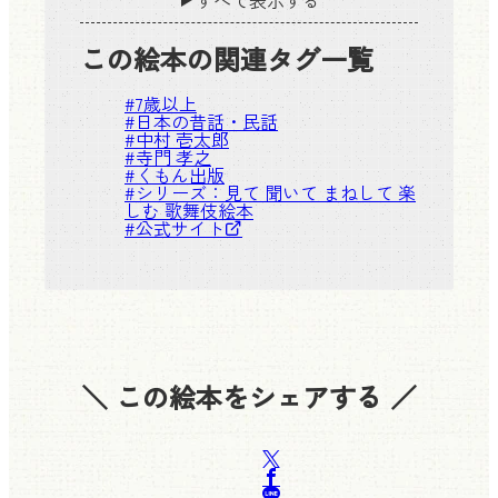
すべて表示する
この絵本の関連タグ一覧
#
7歳以上
#
日本の昔話・民話
#
中村 壱太郎
#
寺門 孝之
#
くもん出版
#シリーズ：
見て 聞いて まねして 楽
しむ 歌舞伎絵本
#
公式サイト
＼ この絵本をシェアする ／