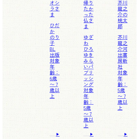
オシ
帰り
芥川
ラさ
たか
龍之
ま
った
介の
仏さ
桃太
ひだ
ま
郎
か
のり
ゆざ
芥川
子
わ
龍之
BL
ひろ
介
河
出版
ゆき
出書
対象
みら
房新
年
いパ
社
齢：
ブリ
対象
6歳
ッシ
年
〜 7
ング
齢：
歳以
対象
5歳
上
年
〜 7
齢：
歳以
5歳
上
〜 7
歳以
上