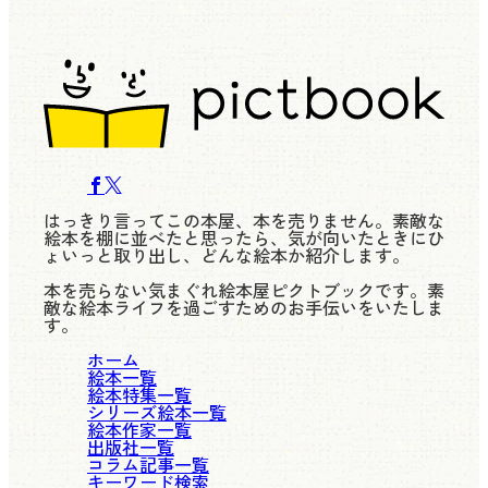
はっきり言ってこの本屋、本を売りません。素敵な
絵本を棚に並べたと思ったら、気が向いたときにひ
ょいっと取り出し、どんな絵本か紹介します。
本を売らない気まぐれ絵本屋ピクトブックです。素
敵な絵本ライフを過ごすためのお手伝いをいたしま
す。
ホーム
絵本一覧
絵本特集一覧
シリーズ絵本一覧
絵本作家一覧
出版社一覧
コラム記事一覧
キーワード検索