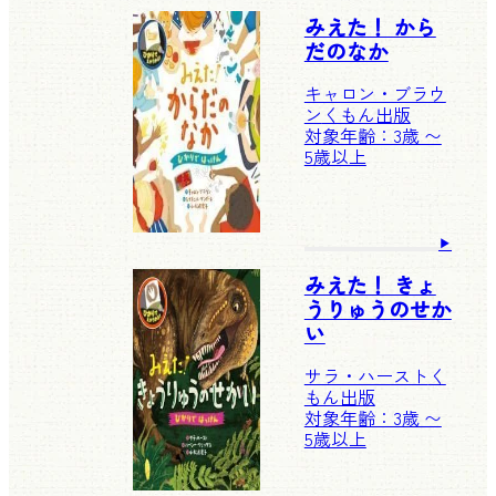
みえた！ から
だのなか
キャロン・ブラウ
ン
くもん出版
対象年齢：3歳 〜
5歳以上
みえた！ きょ
うりゅうのせか
い
サラ・ハースト
く
もん出版
対象年齢：3歳 〜
5歳以上