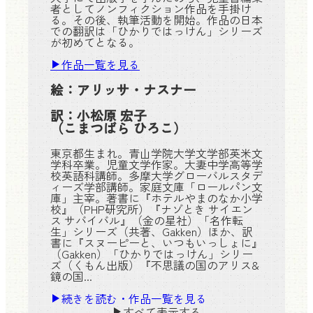
者としてノンフィクション作品を手掛け
る。その後、執筆活動を開始。作品の日本
での翻訳は「ひかりではっけん」シリーズ
が初めてとなる。
作品一覧を見る
絵：
アリッサ・ナスナー
訳：
小松原 宏子
（こまつばら ひろこ）
東京都生まれ。青山学院大学文学部英米文
学科卒業。児童文学作家。大妻中学高等学
校英語科講師。多摩大学グローバルスタデ
ィーズ学部講師。家庭文庫「ロールパン文
庫」主宰。著書に『ホテルやまのなか小学
校』（PHP研究所）『ナゾとき サイエン
ス サバイバル』（金の星社）「名作転
生」シリーズ（共著、Gakken）ほか、訳
書に『スヌーピーと、いつもいっしょに』
（Gakken）「ひかりではっけん」シリー
ズ（くもん出版）『不思議の国のアリス&
鏡の国...
続きを読む・作品一覧を見る
すべて表示する