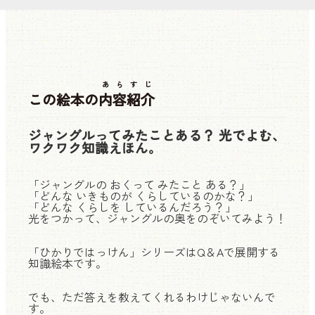
あらすじ
この絵本の
内容紹介
ジャングルってみたことある？ 光でよむ、
ワクワク知識えほん。
「ジャングルの おくって みたこと ある？」
「どんな いきものが くらしているのかな？」
「どんな くらしを しているんだろう？」
光をつかって、ジャングルの奥をのぞいてみよう！
「ひかりではっけん」シリーズはQ＆Aで展開する
知識絵本です。
でも、ただ答えを教えてくれるわけじゃないんで
す。