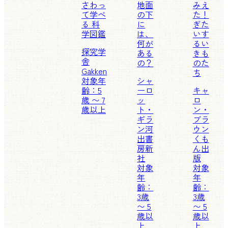
さわっ
地面
みえ
て学べ
の下
た！
る 科
に
ぎた
学図鑑
は、
いす
何が
るい
探究学
ある
きも
舎
の？
のた
Gakken
ち
対象年
シャ
齢：5
ーロ
キャ
歳 〜 7
ッ
ロ
歳以上
ト・
ン・
ギラ
ブラ
ン
河
ウン
出書
くも
房新
ん出
社
版
対象
対象
年
年
齢：
齢：
3歳
3歳
〜 5
〜 5
歳以
歳以
上
上