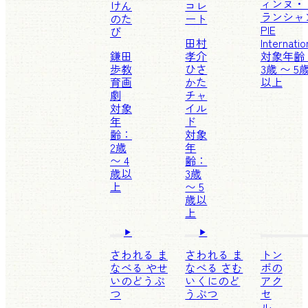
ィンヌ・
けん
コレ
ランシャ
のた
ート
PIE
び
田村
Internatio
鎌田
孝介
対象年齢
歩
教
ひさ
3歳 〜 5
育画
かた
以上
劇
チャ
対象
イル
年
ド
齢：
対象
2歳
年
〜 4
齢：
歳以
3歳
上
〜 5
歳以
上
さわれる ま
さわれる ま
トン
なべる やせ
なべる さむ
ボの
いのどうぶ
いくにのど
アク
つ
うぶつ
セ
ル、