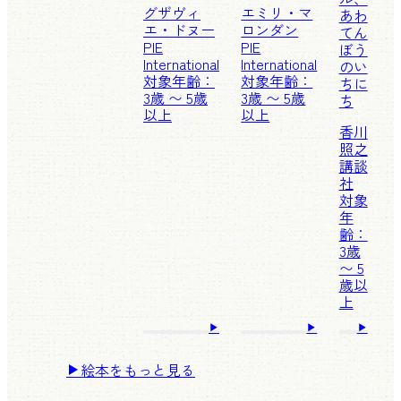
グザヴィ
エミリ・マ
あわ
エ・ドヌー
ロンダン
てん
PIE
PIE
ぼう
International
International
のい
対象年齢：
対象年齢：
ちに
3歳 〜 5歳
3歳 〜 5歳
ち
以上
以上
香川
照之
講談
社
対象
年
齢：
3歳
〜 5
歳以
上
絵本をもっと見る