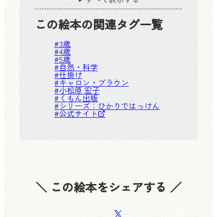
この絵本の関連タグ一覧
#
3歳
#
4歳
#
5歳
#
自然・科学
#
仕掛け
#
キャロン・ブラウン
#
小松原 宏子
#
くもん出版
#シリーズ：
ひかりではっけん
#
公式サイト
＼ この絵本をシェアする ／