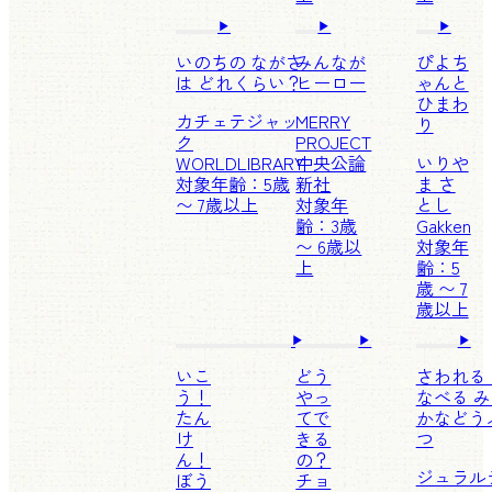
いのちの ながさ
みんなが
ぴよち
は どれくらい？
ヒーロー
ゃんと
ひまわ
カチェテジャッ
MERRY
り
ク
PROJECT
WORLDLIBRARY
中央公論
いりや
対象年齢：5歳
新社
ま さ
〜 7歳以上
対象年
とし
齢：3歳
Gakken
〜 6歳以
対象年
上
齢：5
歳 〜 7
歳以上
いこ
どう
さわれる
う！
やっ
なべる 
たん
てで
かなどう
け
きる
つ
ん！
の？
ジュラル
ぼう
チョ